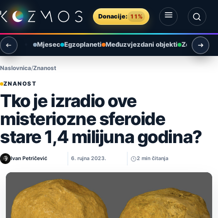
Preskoči na sadržaj
Donacije:
11%
Otvori izbornik
Otvori pretragu
Mjesec
Egzoplaneti
Međuzvjezdani objekti
Zemlja i ok
Naslovnica
Znanost
ZNANOST
Tko je izradio ove
misteriozne sferoide
stare 1,4 milijuna godina?
Ivan Petričević
6. rujna 2023.
2 min čitanja