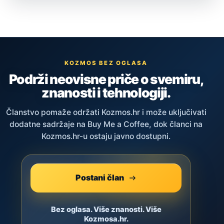
KOZMOS BEZ OGLASA
Podrži neovisne priče o svemiru,
znanosti i tehnologiji.
Članstvo pomaže održati Kozmos.hr i može uključivati
dodatne sadržaje na Buy Me a Coffee, dok članci na
Kozmos.hr-u ostaju javno dostupni.
Postani član
Bez oglasa. Više znanosti. Više
Kozmosa.hr.