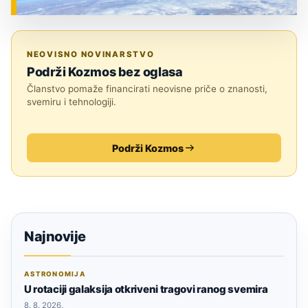
ZNANOST
NEOVISNO NOVINARSTVO
Podrži Kozmos bez oglasa
Članstvo pomaže financirati neovisne priče o znanosti,
svemiru i tehnologiji.
Podrži Kozmos
Najnovije
ASTRONOMIJA
U rotaciji galaksija otkriveni tragovi ranog svemira
8. 8. 2026.