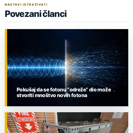
NASTAVI ISTRAŽIVATI
Povezani članci
Pokušaj da se fotonu “odreže” dio može
stvoriti mnoštvo novih fotona
ZNANOST