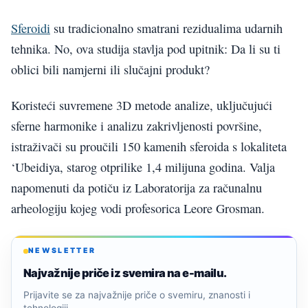
Sferoidi
su tradicionalno smatrani rezidualima udarnih
tehnika. No, ova studija stavlja pod upitnik: Da li su ti
oblici bili namjerni ili slučajni produkt?
Koristeći suvremene 3D metode analize, uključujući
sferne harmonike i analizu zakrivljenosti površine,
istraživači su proučili 150 kamenih sferoida s lokaliteta
‘Ubeidiya, starog otprilike 1,4 milijuna godina. Valja
napomenuti da potiču iz Laboratorija za računalnu
arheologiju kojeg vodi profesorica Leore Grosman.
NEWSLETTER
Najvažnije priče iz svemira na e-mailu.
Prijavite se za najvažnije priče o svemiru, znanosti i
tehnologiji.