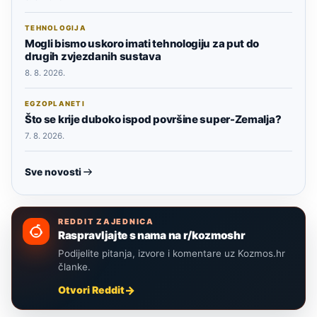
TEHNOLOGIJA
Mogli bismo uskoro imati tehnologiju za put do
drugih zvjezdanih sustava
8. 8. 2026.
EGZOPLANETI
Što se krije duboko ispod površine super-Zemalja?
7. 8. 2026.
Sve novosti
REDDIT ZAJEDNICA
Raspravljajte s nama na r/kozmoshr
Podijelite pitanja, izvore i komentare uz Kozmos.hr
članke.
Otvori Reddit