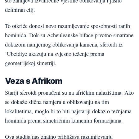
što zahtijeva izvanredne vještine oblikovanja i jasno
definiran cilj.
To otkriće donosi novo razumijevanje sposobnosti ranih
hominida. Dok su Acheuleanske biface prvotno smatrane
dokazom namjernog oblikovanja kamena, sferoidi iz
‘Ubeidiye ukazuju na svjesno teženje prema
geometrijskoj simetriji.
Veza s Afrikom
Stariji sferoidi pronađeni su na afričkim nalazištima. Ako
se dokaže slična namjera u oblikovanju na tim
lokalitetima, moglo bi to biti najstariji dokaz o težnjama
hominida prema simetričnim kamenim formacijama.
Ova studija nas znatno približava razumijevanju