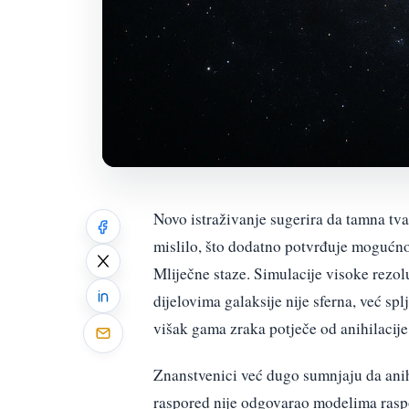
Novo istraživanje sugerira da tamna tvar
mislilo, što dodatno potvrđuje mogućno
Mliječne staze. Simulacije visoke rezol
dijelovima galaksije nije sferna, već sp
višak gama zraka potječe od anihilacije 
Znanstvenici već dugo sumnjaju da anihi
raspored nije odgovarao modelima raspo