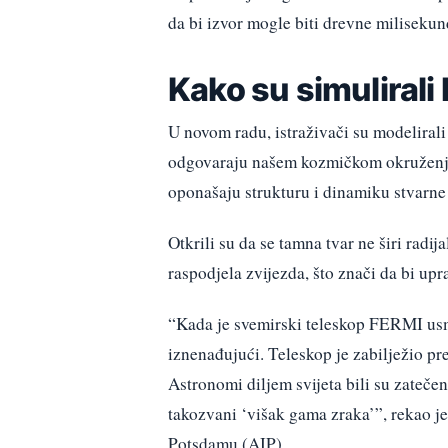
da bi izvor mogle biti drevne milisekun
Kako su simulirali
U novom radu, istraživači su modelirali
odgovaraju našem kozmičkom okruženju. 
oponašaju strukturu i dinamiku stvarne
Otkrili su da se tamna tvar ne širi radij
raspodjela zvijezda, što znači da bi up
“Kada je svemirski teleskop FERMI usmje
iznenađujući. Teleskop je zabilježio pr
Astronomi diljem svijeta bili su zatečen
takozvani ‘višak gama zraka’”, rekao je
Potsdamu (AIP).