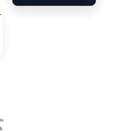
ta
ak