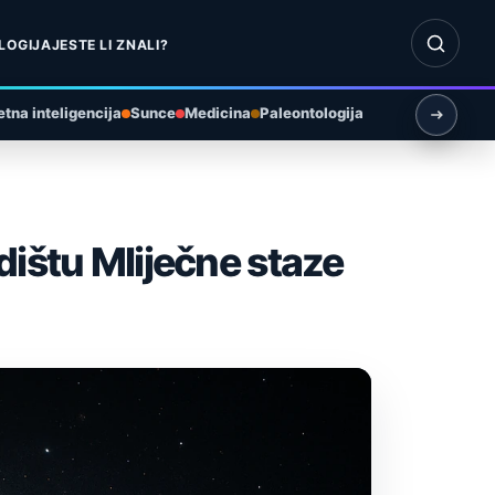
Otvori pr
LOGIJA
JESTE LI ZNALI?
tna inteligencija
Sunce
Medicina
Paleontologija
dištu Mliječne staze