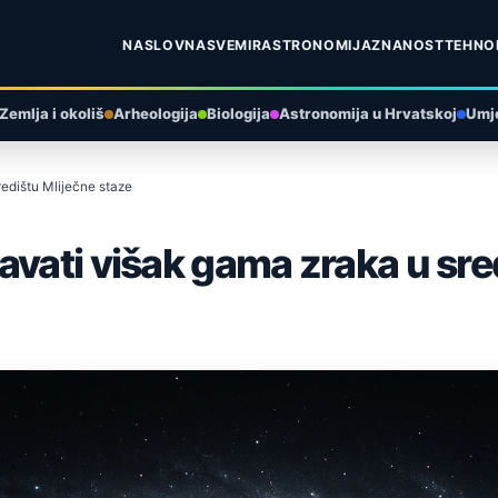
NASLOVNA
SVEMIR
ASTRONOMIJA
ZNANOST
TEHNO
Zemlja i okoliš
Arheologija
Biologija
Astronomija u Hrvatskoj
Umje
redištu Mliječne staze
avati višak gama zraka u sre