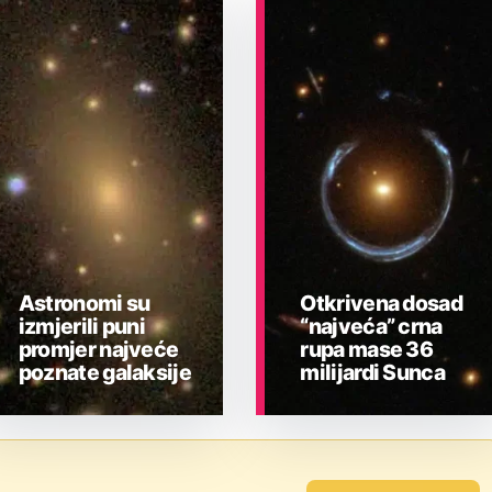
Astronomi su
Otkrivena dosad
izmjerili puni
“najveća” crna
promjer najveće
rupa mase 36
poznate galaksije
milijardi Sunca
ASTRONOMIJA
ASTRONOMIJA