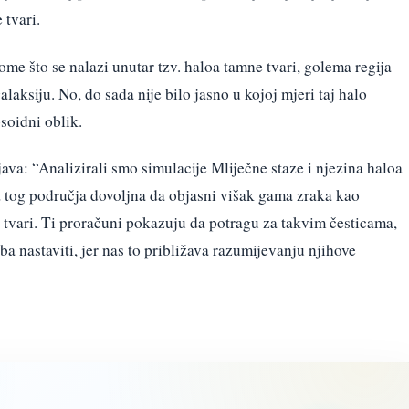
 tvari.
ome što se nalazi unutar tzv. haloa tamne tvari, golema regija
aksiju. No, do sada nije bilo jasno u kojoj mjeri taj halo
soidni oblik.
va: “Analizirali smo simulacije Mliječne staze i njezina haloa
ost tog područja dovoljna da objasni višak gama zraka kao
 tvari. Ti proračuni pokazuju da potragu za takvim česticama,
a nastaviti, jer nas to približava razumijevanju njihove