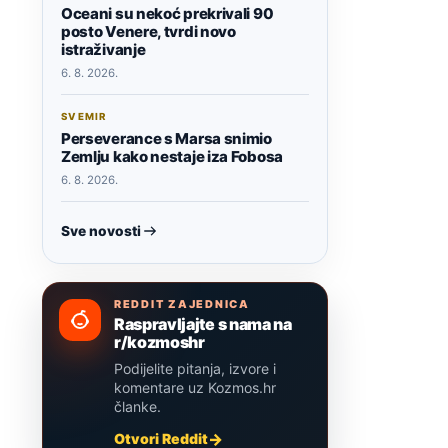
Oceani su nekoć prekrivali 90
posto Venere, tvrdi novo
istraživanje
6. 8. 2026.
SVEMIR
Perseverance s Marsa snimio
Zemlju kako nestaje iza Fobosa
6. 8. 2026.
Sve novosti
REDDIT ZAJEDNICA
Raspravljajte s nama na
r/kozmoshr
Podijelite pitanja, izvore i
komentare uz Kozmos.hr
članke.
Otvori Reddit