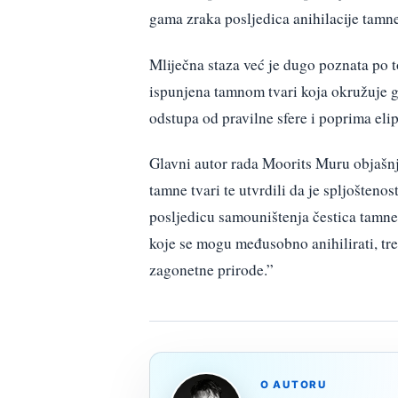
gama zraka posljedica anihilacije tamne
Mliječna staza već je dugo poznata po t
ispunjena tamnom tvari koja okružuje gal
odstupa od pravilne sfere i poprima elip
Glavni autor rada Moorits Muru objašnja
tamne tvari te utvrdili da je spljošten
posljedicu samouništenja čestica tamne
koje se mogu međusobno anihilirati, treb
zagonetne prirode.”
O AUTORU