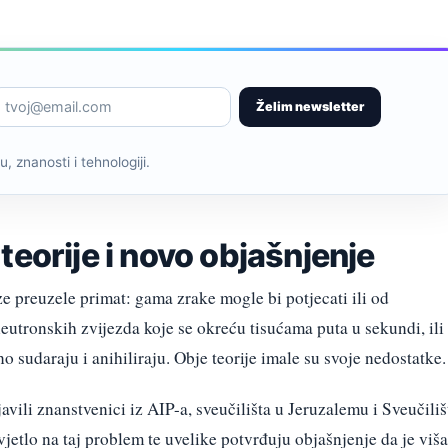
Želim newsletter
, znanosti i tehnologiji.
teorije i novo objašnjenje
e preuzele primat: gama zrake mogle bi potjecati ili od
neutronskih zvijezda koje se okreću tisućama puta u sekundi, ili
 sudaraju i anihiliraju. Obje teorije imale su svoje nedostatke.
avili znanstvenici iz AIP-a, sveučilišta u Jeruzalemu i Sveučiliš
etlo na taj problem te uvelike potvrđuju objašnjenje da je viš