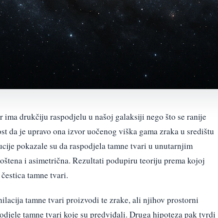
 ima drukčiju raspodjelu u našoj galaksiji nego što se ranije
st da je upravo ona izvor uočenog viška gama zraka u središtu
ucije pokazale su da raspodjela tamne tvari u unutarnjim
ljoštena i asimetrična. Rezultati podupiru teoriju prema kojoj
čestica tamne tvari.
lacija tamne tvari proizvodi te zrake, ali njihov prostorni
djele tamne tvari koje su predviđali. Druga hipoteza pak tvrdi