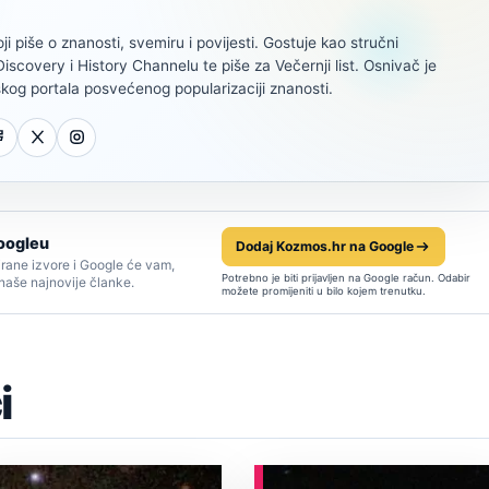
oji piše o znanosti, svemiru i povijesti. Gostuje kao stručni
scovery i History Channelu te piše za Večernji list. Osnivač je
kog portala posvećenog popularizaciji znanosti.
oogleu
Dodaj Kozmos.hr na Google
rane izvore i Google će vam,
Potrebno je biti prijavljen na Google račun. Odabir
 naše najnovije članke.
možete promijeniti u bilo kojem trenutku.
i