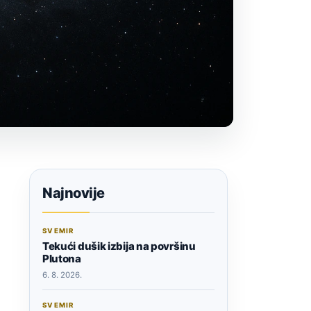
Najnovije
SVEMIR
Tekući dušik izbija na površinu
Plutona
6. 8. 2026.
SVEMIR