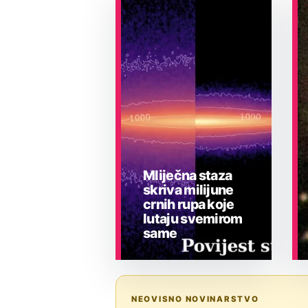
Mliječna staza
skriva milijune
crnih rupa koje
lutaju svemirom
same
ASTRONOMIJA
NEOVISNO NOVINARSTVO