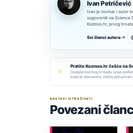
Ivan Petričević
Ivan je novinar i autor k
sugovornik na Science Di
Kozmos.hr, prvog hrvats
Svi članci autora
Pratite Kozmos.hr češće na G
Dodajte Kozmos.hr među svoje preferi
kada je relevantno, češće prikazivati
NASTAVI ISTRAŽIVATI
Povezani članc