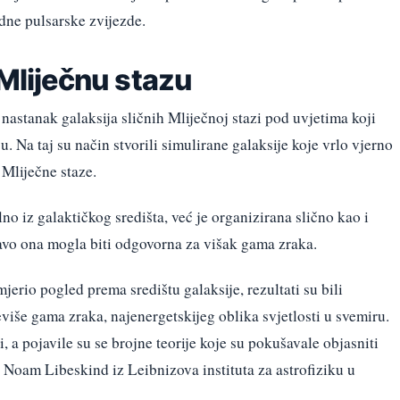
dne pulsarske zvijezde.
 Mliječnu stazu
 nastanak galaksija sličnih Mliječnoj stazi pod uvjetima koji
Na taj su način stvorili simulirane galaksije koje vrlo vjerno
 Mliječne staze.
alno iz galaktičkog središta, već je organizirana slično kao i
ravo ona mogla biti odgovorna za višak gama zraka.
rio pogled prema središtu galaksije, rezultati su bili
eviše gama zraka, najenergetskijeg oblika svjetlosti u svemiru.
i, a pojavile su se brojne teorije koje su pokušavale objasniti
 Noam Libeskind iz Leibnizova instituta za astrofiziku u