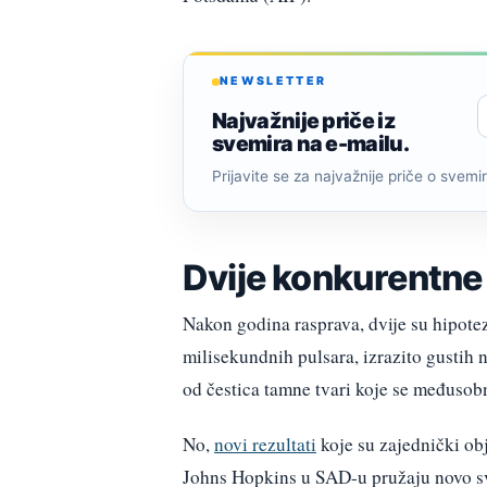
NEWSLETTER
Najvažnije priče iz
svemira na e-mailu.
Prijavite se za najvažnije priče o svemiru
Dvije konkurentne 
Nakon godina rasprava, dvije su hipotez
milisekundnih pulsara, izrazito gustih 
od čestica tamne tvari koje se međusobno
No,
novi rezultati
koje su zajednički obj
Johns Hopkins u SAD-u pružaju novo svj