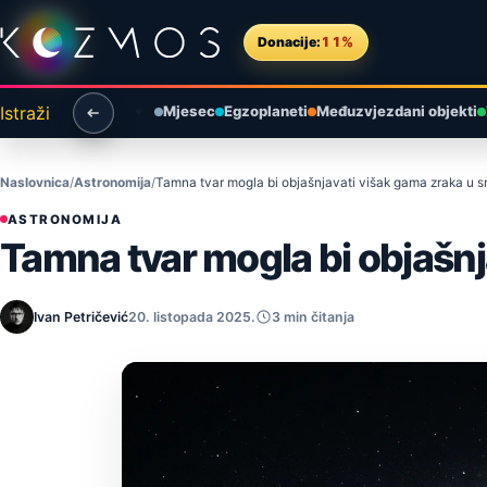
Preskoči na sadržaj
Donacije:
11%
Istraži
Mjesec
Egzoplaneti
Međuzvjezdani objekti
Naslovnica
Astronomija
Tamna tvar mogla bi objašnjavati višak gama zraka u s
ASTRONOMIJA
Tamna tvar mogla bi objašnj
Ivan Petričević
20. listopada 2025.
3 min čitanja