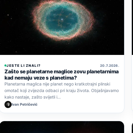
JESTE LI ZNALI?
20. 7. 2026.
Zašto se planetarne maglice zovu planetarnima
kad nemaju veze s planetima?
Planetarna maglica nije planet nego kratkotrajni plinski
omotač koji zvijezda odbaci pri kraju života. Objašnjavamo
kako nastaje, zašto svijetli i…
Ivan Petričević