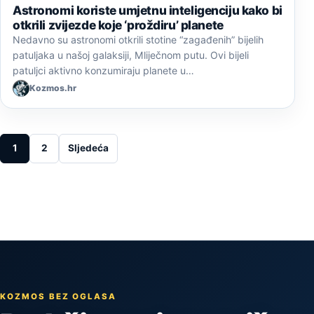
Astronomi koriste umjetnu inteligenciju kako bi
otkrili zvijezde koje ‘proždiru’ planete
Nedavno su astronomi otkrili stotine “zagađenih” bijelih
patuljaka u našoj galaksiji, Mliječnom putu. Ovi bijeli
patuljci aktivno konzumiraju planete u…
Kozmos.hr
Posts pagination
1
2
Sljedeća
KOZMOS BEZ OGLASA