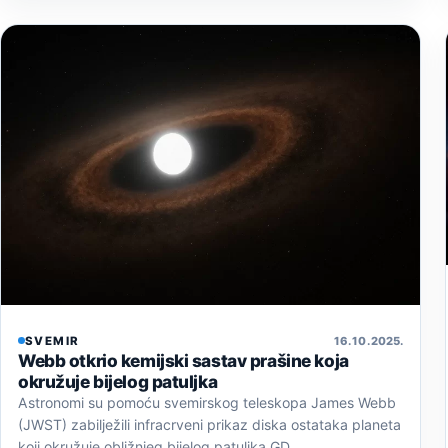
SVEMIR
16. 10. 2025.
Webb otkrio kemijski sastav prašine koja
okružuje bijelog patuljka
Astronomi su pomoću svemirskog teleskopa James Webb
(JWST) zabilježili infracrveni prikaz diska ostataka planeta
koji okružuje obližnjeg bijelog patuljka GD…