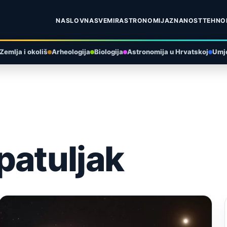
NASLOVNA
SVEMIR
ASTRONOMIJA
ZNANOST
TEHNO
Zemlja i okoliš
Arheologija
Biologija
Astronomija u Hrvatskoj
Umje
 patuljak