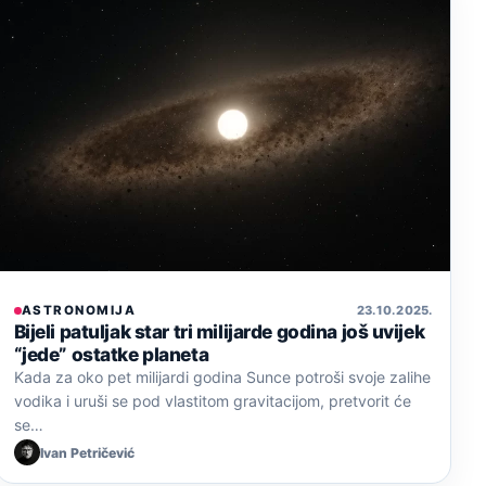
ASTRONOMIJA
23. 10. 2025.
Bijeli patuljak star tri milijarde godina još uvijek
“jede” ostatke planeta
Kada za oko pet milijardi godina Sunce potroši svoje zalihe
vodika i uruši se pod vlastitom gravitacijom, pretvorit će
se…
Ivan Petričević