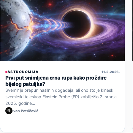
ASTRONOMIJA
11. 2. 2026.
Prvi put snimljena crna rupa kako proždire
bijelog patuljka?
Svemir je prepun nasilnih događaja, ali ono što je kineski
svemirski teleskop Einstein Probe (EP) zabilježio 2. srpnja
2025. godine…
Ivan Petričević