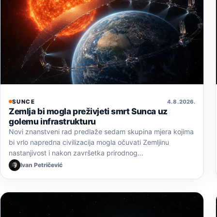
SUNCE
4. 8. 2026.
Zemlja bi mogla preživjeti smrt Sunca uz
golemu infrastrukturu
Novi znanstveni rad predlaže sedam skupina mjera kojima
bi vrlo napredna civilizacija mogla očuvati Zemljinu
nastanjivost i nakon završetka prirodnog…
Ivan Petričević