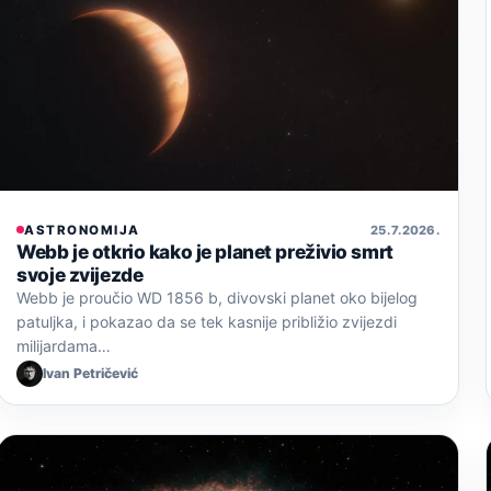
ASTRONOMIJA
25. 7. 2026.
Webb je otkrio kako je planet preživio smrt
svoje zvijezde
Webb je proučio WD 1856 b, divovski planet oko bijelog
patuljka, i pokazao da se tek kasnije približio zvijezdi
milijardama…
Ivan Petričević