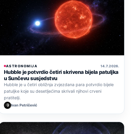
ASTRONOMIJA
14. 7. 2026.
Hubble je potvrdio četiri skrivena bijela patuljka
u Sunčevu susjedstvu
Hubble je u četiri obližnja zvjezdana para potvrdio bijele
patuljke koje su desetljećima skrivali njihovi crveni
pratitelji.
Ivan Petričević