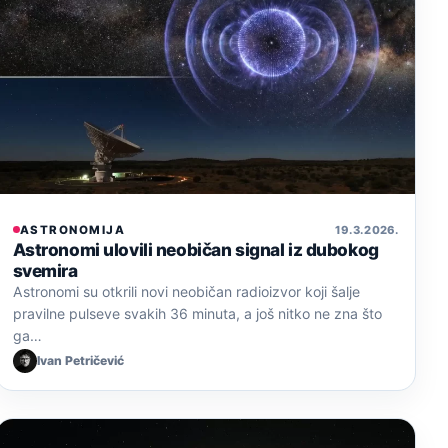
ASTRONOMIJA
19. 3. 2026.
Astronomi ulovili neobičan signal iz dubokog
svemira
Astronomi su otkrili novi neobičan radioizvor koji šalje
pravilne pulseve svakih 36 minuta, a još nitko ne zna što
ga…
Ivan Petričević