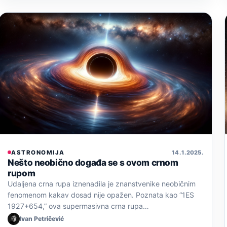
ASTRONOMIJA
14. 1. 2025.
Nešto neobično događa se s ovom crnom
rupom
Udaljena crna rupa iznenadila je znanstvenike neobičnim
fenomenom kakav dosad nije opažen. Poznata kao “1ES
1927+654,” ova supermasivna crna rupa…
Ivan Petričević