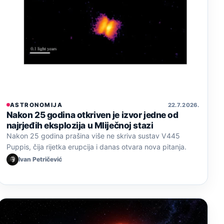
ASTRONOMIJA
22. 7. 2026.
Nakon 25 godina otkriven je izvor jedne od
najrjeđih eksplozija u Mliječnoj stazi
Nakon 25 godina prašina više ne skriva sustav V445
Puppis, čija rijetka erupcija i danas otvara nova pitanja.
Ivan Petričević