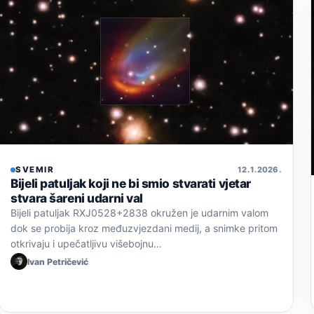
SVEMIR
12. 1. 2026.
Bijeli patuljak koji ne bi smio stvarati vjetar
stvara šareni udarni val
Bijeli patuljak RXJ0528+2838 okružen je udarnim valom
dok se probija kroz međuzvjezdani medij, a snimke pritom
otkrivaju i upečatljivu višebojnu…
Ivan Petričević