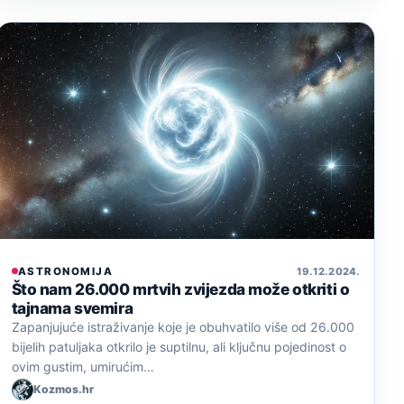
ASTRONOMIJA
19. 12. 2024.
Što nam 26.000 mrtvih zvijezda može otkriti o
tajnama svemira
Zapanjujuće istraživanje koje je obuhvatilo više od 26.000
bijelih patuljaka otkrilo je suptilnu, ali ključnu pojedinost o
ovim gustim, umirućim…
Kozmos.hr