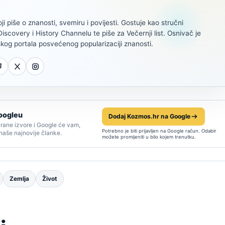
oji piše o znanosti, svemiru i povijesti. Gostuje kao stručni
scovery i History Channelu te piše za Večernji list. Osnivač je
kog portala posvećenog popularizaciji znanosti.
oogleu
Dodaj Kozmos.hr na Google
rane izvore i Google će vam,
Potrebno je biti prijavljen na Google račun. Odabir
 naše najnovije članke.
možete promijeniti u bilo kojem trenutku.
Zemlja
Život