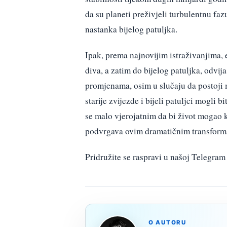
da su planeti preživjeli turbulentnu fa
nastanka bijelog patuljka.
Ipak, prema najnovijim istraživanjima, 
diva, a zatim do bijelog patuljka, odvija
promjenama, osim u slučaju da postoji m
starije zvijezde i bijeli patuljci mogli b
se malo vjerojatnim da bi život mogao 
podvrgava ovim dramatičnim transform
Pridružite se raspravi u našoj Telegr
O AUTORU