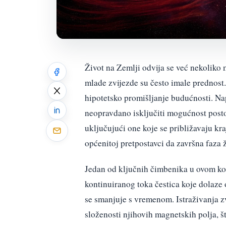
Život na Zemlji odvija se već nekoliko m
mlade zvijezde su često imale prednost.
hipotetsko promišljanje budućnosti. Na
neopravdano isključiti mogućnost postoj
uključujući one koje se približavaju k
općenitoj pretpostavci da završna faza 
Jedan od ključnih čimbenika u ovom kon
kontinuiranog toka čestica koje dolaze 
se smanjuje s vremenom. Istraživanja zv
složenosti njihovih magnetskih polja, š