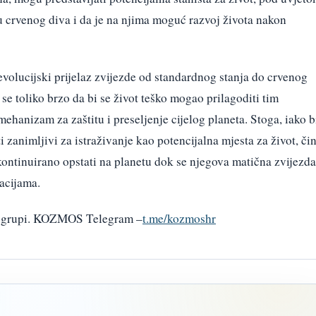
zu crvenog diva i da je na njima moguć razvoj života nakon
evolucijski prijelaz zvijezde od standardnog stanja do crvenog
 se toliko brzo da bi se život teško mogao prilagoditi tim
ehanizam za zaštitu i preseljenje cijelog planeta. Stoga, iako b
iti zanimljivi za istraživanje kao potencijalna mjesta za život, čin
kontinuirano opstati na planetu dok se njegova matična zvijezda
acijama.
am grupi. KOZMOS Telegram –
t.me/kozmoshr