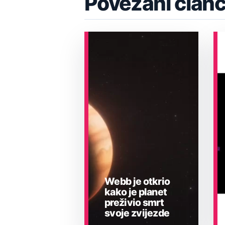
Povezani članc
Webb je otkrio
kako je planet
preživio smrt
svoje zvijezde