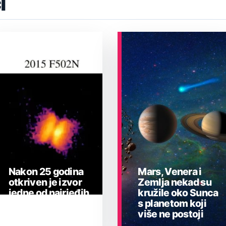
i
Nakon 25 godina
Mars, Venera i
otkriven je izvor
Zemlja nekad su
jedne od najrjeđih
kružile oko Sunca
eksplozija u
s planetom koji
Mliječnoj stazi
više ne postoji