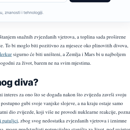
, znanosti i tehnologiji.
štanjem snažnih zvjezdanih vjetrova, a toplina sada proširene
je. To bi moglo biti pozitivno za mjesece oko plinovitih divova,
erkur
sigurno će biti uništeni, a Zemlja i Mars bi u najboljem
 pogodni za život, barem ne na svim mjestima.
nog diva?
 interes za ono što se događa nakon što zvijezda završi svoju
a postupno gubi svoje vanjske slojeve, a na kraju ostaje samo
atni dio zvijezde, koji više ne provodi nuklearne reakcije, pozn
i patuljci
, zbog svog nedostatka zvjezdanih vjetrova i iznimne
na, mogu predstavljati potencijalna staništa za život, pod uvjet