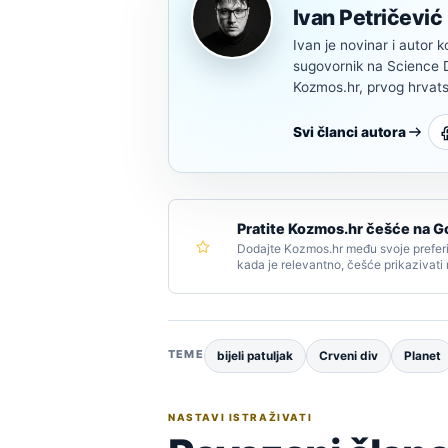
Ivan Petričević
Ivan je novinar i autor k
sugovornik na Science Di
Kozmos.hr, prvog hrvats
Svi članci autora
Pratite Kozmos.hr češće na G
Dodajte Kozmos.hr među svoje preferi
kada je relevantno, češće prikazivati
TEME
bijeli patuljak
Crveni div
Planet
NASTAVI ISTRAŽIVATI