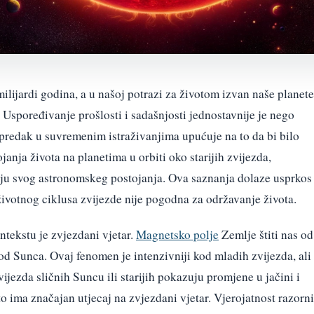
ilijardi godina, a u našoj potrazi za životom izvan naše planete
 Uspoređivanje prošlosti i sadašnjosti jednostavnije je nego
predak u suvremenim istraživanjima upućuje na to da bi bilo
anja života na planetima u orbiti oko starijih zvijezda,
raju svog astronomskeg postojanja. Ova saznanja dolaze usprkos
životnog ciklusa zvijezde nije pogodna za održavanje života.
tekstu je zvjezdani vjetar.
Magnetsko polje
Zemlje štiti nas od
od Sunca. Ovaj fenomen je intenzivniji kod mladih zvijezda, ali
ijezda sličnih Suncu ili starijih pokazuju promjene u jačini i
to ima značajan utjecaj na zvjezdani vjetar. Vjerojatnost razorn