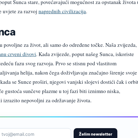
 poput Sunca stare, povećavajući mogućnost za opstanak života 
je uvjete za razvoj
naprednih civilizacija
.
unca
su povoljne za život, ali samo do određene točke. Naša zvijezda,
nu crveni divovi
. Kada zvijezde, poput našeg Sunca, iskoriste
ljedeću fazu svog razvoja. Prvo se stisnu pod vlastitom
aljivanja helija, nakon čega doživljavaju značajno širenje svoje
 kada se Sunce proširi, njegovi vanjski slojevi dostići čak i orbi
e gustoća sunčeve plazme u toj fazi biti iznimno niska,
li izrazito nepovoljni za održavanje života.
Želim newsletter