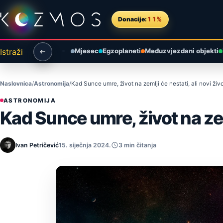
Preskoči na sadržaj
Donacije:
11%
Istraži
Mjesec
Egzoplaneti
Međuzvjezdani objekti
Naslovnica
Astronomija
Kad Sunce umre, život na zemlji će nestati, ali novi živ
ASTRONOMIJA
Kad Sunce umre, život na zeml
Ivan Petričević
15. siječnja 2024.
3 min čitanja