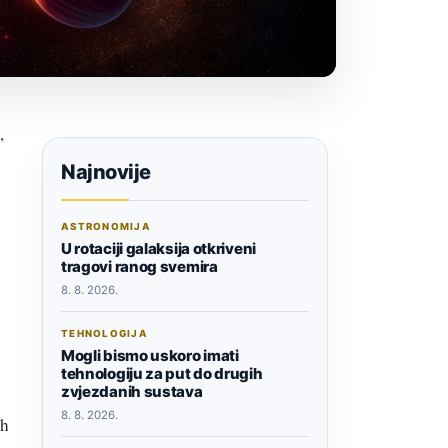
,
Najnovije
ASTRONOMIJA
U rotaciji galaksija otkriveni
tragovi ranog svemira
8. 8. 2026.
TEHNOLOGIJA
Mogli bismo uskoro imati
tehnologiju za put do drugih
zvjezdanih sustava
8. 8. 2026.
ih