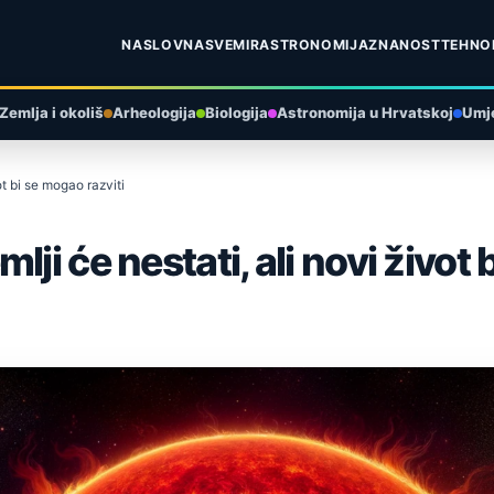
NASLOVNA
SVEMIR
ASTRONOMIJA
ZNANOST
TEHNO
Zemlja i okoliš
Arheologija
Biologija
Astronomija u Hrvatskoj
Umje
ot bi se mogao razviti
ji će nestati, ali novi život 