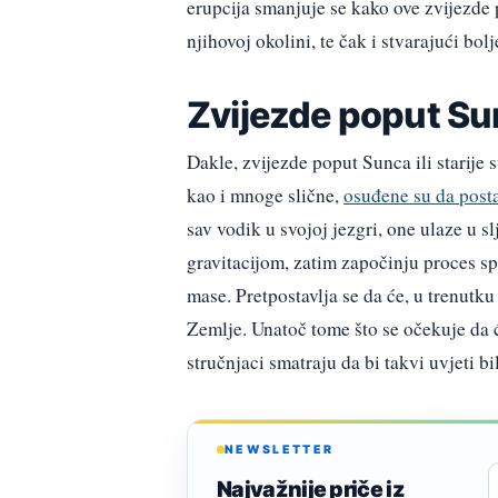
erupcija smanjuje se kako ove zvijezde
njihovoj okolini, te čak i stvarajući bol
Zvijezde poput S
Dakle, zvijezde poput Sunca ili starije 
kao i mnoge slične,
osuđene su da posta
sav vodik u svojoj jezgri, one ulaze u s
gravitacijom, zatim započinju proces sp
mase. Pretpostavlja se da će, u trenutku
Zemlje. Unatoč tome što se očekuje da ć
stručnjaci smatraju da bi takvi uvjeti bi
NEWSLETTER
Najvažnije priče iz