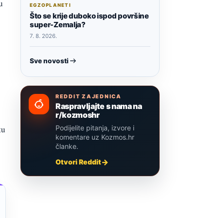
u
EGZOPLANETI
Što se krije duboko ispod površine
super-Zemalja?
7. 8. 2026.
Sve novosti
REDDIT ZAJEDNICA
Raspravljajte s nama na
r/kozmoshr
tu
Podijelite pitanja, izvore i
komentare uz Kozmos.hr
članke.
Otvori Reddit