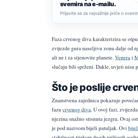
svemira na e-mailu.
Prijavite se za najvažnije priče o svemiru
Faza crvenog diva karakterizira se otpu
zvijezde gura naseljivu zonu dalje od n
ali ne i za stjenovite planete.
Venera
i
M
slučaju bili sprženi. Dakle, uvjeti nisu
Što je poslije crve
Znanstvena zajednica pokazuje povećani
fazu
crvenog diva
. U ovoj fazi, zvijezd
njezina snažno stisnuta jezgra. Ovaj ost
je pod nazivom bijeli patuljak. Ovi
bijel
stabilnosti tijekom dugih milijardi godi