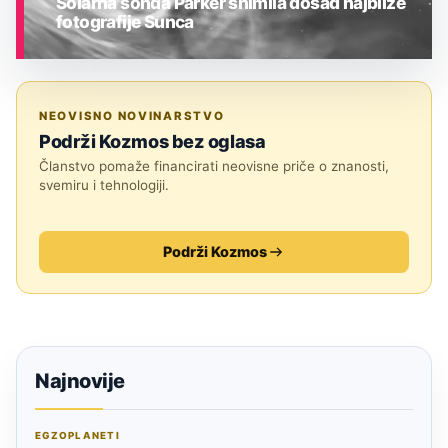
Solarna sonda Parker snimila dosad najbliže
fotografije Sunca
ASTRONOMIJA
NEOVISNO NOVINARSTVO
Podrži Kozmos bez oglasa
Članstvo pomaže financirati neovisne priče o znanosti,
svemiru i tehnologiji.
Podrži Kozmos
Najnovije
EGZOPLANETI