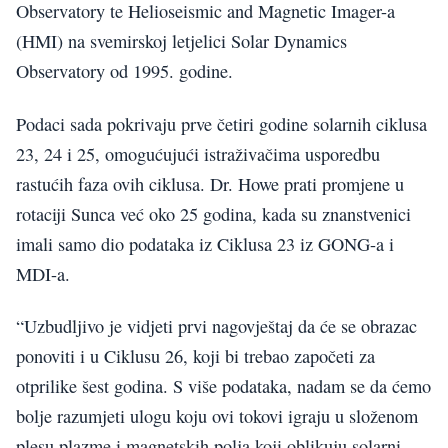
Observatory te Helioseismic and Magnetic Imager-a
(HMI) na svemirskoj letjelici Solar Dynamics
Observatory od 1995. godine.
Podaci sada pokrivaju prve četiri godine solarnih ciklusa
23, 24 i 25, omogućujući istraživačima usporedbu
rastućih faza ovih ciklusa. Dr. Howe prati promjene u
rotaciji Sunca već oko 25 godina, kada su znanstvenici
imali samo dio podataka iz Ciklusa 23 iz GONG-a i
MDI-a.
“Uzbudljivo je vidjeti prvi nagovještaj da će se obrazac
ponoviti i u Ciklusu 26, koji bi trebao započeti za
otprilike šest godina. S više podataka, nadam se da ćemo
bolje razumjeti ulogu koju ovi tokovi igraju u složenom
plesu plazme i magnetskih polja koji oblikuju solarni