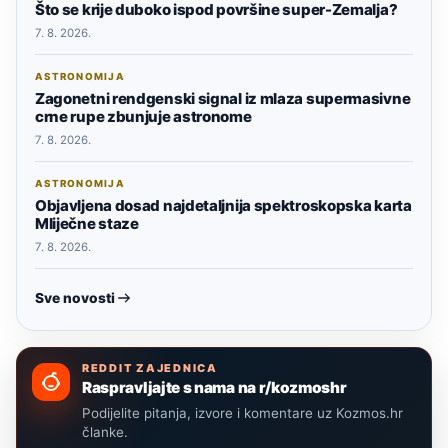
Što se krije duboko ispod površine super-Zemalja?
7. 8. 2026.
ASTRONOMIJA
Zagonetni rendgenski signal iz mlaza supermasivne
crne rupe zbunjuje astronome
7. 8. 2026.
ASTRONOMIJA
Objavljena dosad najdetaljnija spektroskopska karta
Mliječne staze
7. 8. 2026.
Sve novosti
REDDIT ZAJEDNICA
Raspravljajte s nama na r/kozmoshr
Podijelite pitanja, izvore i komentare uz Kozmos.hr
članke.