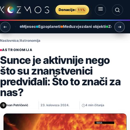
Preskoči na sadržaj
Donacije:
11%
Otvori izbornik
Otvori pretragu
Mjesec
Egzoplaneti
Međuzvjezdani objekti
Zemlja i ok
Naslovnica
Astronomija
ASTRONOMIJA
Sunce je aktivnije nego
što su znanstvenici
predviđali: Što to znači za
nas?
Ivan Petričević
23. kolovoza 2024.
4 min čitanja