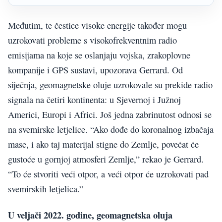
Međutim, te čestice visoke energije također mogu
uzrokovati probleme s visokofrekventnim radio
emisijama na koje se oslanjaju vojska, zrakoplovne
kompanije i GPS sustavi, upozorava Gerrard. Od
siječnja, geomagnetske oluje uzrokovale su prekide radio
signala na četiri kontinenta: u Sjevernoj i Južnoj
Americi, Europi i Africi. Još jedna zabrinutost odnosi se
na svemirske letjelice. “Ako dođe do koronalnog izbačaja
mase, i ako taj materijal stigne do Zemlje, povećat će
gustoće u gornjoj atmosferi Zemlje,” rekao je Gerrard.
“To će stvoriti veći otpor, a veći otpor će uzrokovati pad
svemirskih letjelica.”
U veljači 2022. godine, geomagnetska oluja