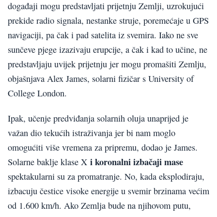
događaji mogu predstavljati prijetnju Zemlji, uzrokujući
prekide radio signala, nestanke struje, poremećaje u GPS
navigaciji, pa čak i pad satelita iz svemira. Iako ne sve
sunčeve pjege izazivaju erupcije, a čak i kad to učine, ne
predstavljaju uvijek prijetnju jer mogu promašiti Zemlju,
objašnjava Alex James, solarni fizičar s University of
College London.
Ipak, učenje predviđanja solarnih oluja unaprijed je
važan dio tekućih istraživanja jer bi nam moglo
omogućiti više vremena za pripremu, dodao je James.
i koronalni izbačaji mase
Solarne baklje klase X
spektakularni su za promatranje. No, kada eksplodiraju,
izbacuju čestice visoke energije u svemir brzinama većim
od 1.600 km/h. Ako Zemlja bude na njihovom putu,