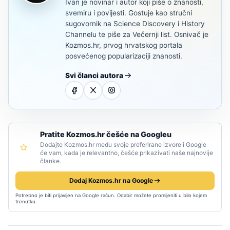
Ivan je novinar i autor koji piše o znanosti,
svemiru i povijesti. Gostuje kao stručni
sugovornik na Science Discovery i History
Channelu te piše za Večernji list. Osnivač je
Kozmos.hr, prvog hrvatskog portala
posvećenog popularizaciji znanosti.
Svi članci autora
Pratite Kozmos.hr češće na Googleu
Dodajte Kozmos.hr među svoje preferirane izvore i Google
će vam, kada je relevantno, češće prikazivati naše najnovije
članke.
Dodaj Kozmos.hr na Google
Potrebno je biti prijavljen na Google račun. Odabir možete promijeniti u bilo kojem
trenutku.