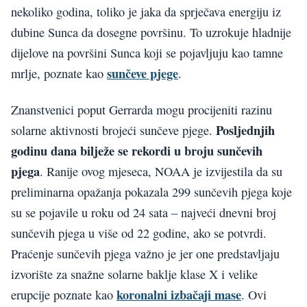
nekoliko godina, toliko je jaka da sprječava energiju iz
dubine Sunca da dosegne površinu. To uzrokuje hladnije
dijelove na površini Sunca koji se pojavljuju kao tamne
sunčeve pjege
mrlje, poznate kao
.
Znanstvenici poput Gerrarda mogu procijeniti razinu
Posljednjih
solarne aktivnosti brojeći sunčeve pjege.
godinu dana bilježe se rekordi u broju sunčevih
pjega
. Ranije ovog mjeseca, NOAA je izvijestila da su
preliminarna opažanja pokazala 299 sunčevih pjega koje
su se pojavile u roku od 24 sata – najveći dnevni broj
sunčevih pjega u više od 22 godine, ako se potvrdi.
Praćenje sunčevih pjega važno je jer one predstavljaju
izvorište za snažne solarne baklje klase X i velike
koronalni izbačaji mase
erupcije poznate kao
. Ovi