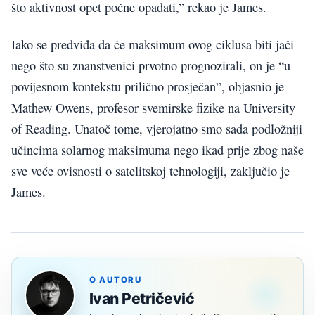
što aktivnost opet počne opadati,” rekao je James.
Iako se predviđa da će maksimum ovog ciklusa biti jači
nego što su znanstvenici prvotno prognozirali, on je “u
povijesnom kontekstu prilično prosječan”, objasnio je
Mathew Owens, profesor svemirske fizike na University
of Reading. Unatoč tome, vjerojatno smo sada podložniji
učincima solarnog maksimuma nego ikad prije zbog naše
sve veće ovisnosti o satelitskoj tehnologiji, zaključio je
James.
O AUTORU
Ivan Petričević