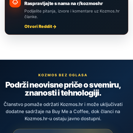
Raspravljajte s nama na r/kozmoshr
Podijelite pitanja, izvore i komentare uz Kozmos.hr
članke.
Otvori Reddit
KOZMOS BEZ OGLASA
Podrži neovisne priče o svemiru,
znanosti i tehnologiji.
Članstvo pomaže održati Kozmos.hr i može uključivati
dodatne sadržaje na Buy Me a Coffee, dok članci na
Kozmos.hr-u ostaju javno dostupni.