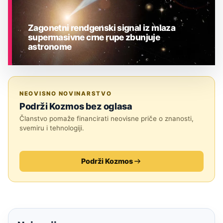
Zagonetni rendgenski signal iz mlaza
supermasivne crne rupe zbunjuje
astronome
ASTRONOMIJA
NEOVISNO NOVINARSTVO
Podrži Kozmos bez oglasa
Članstvo pomaže financirati neovisne priče o znanosti,
svemiru i tehnologiji.
Podrži Kozmos