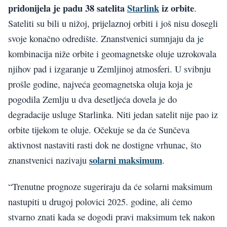
pridonijela je padu 38 satelita
Starlink
iz orbite
.
Sateliti su bili u nižoj, prijelaznoj orbiti i još nisu dosegli
svoje konačno odredište. Znanstvenici sumnjaju da je
kombinacija niže orbite i geomagnetske oluje uzrokovala
njihov pad i izgaranje u Zemljinoj atmosferi. U svibnju
prošle godine, najveća geomagnetska oluja koja je
pogodila Zemlju u dva desetljeća dovela je do
degradacije usluge Starlinka. Niti jedan satelit nije pao iz
orbite tijekom te oluje. Očekuje se da će Sunčeva
aktivnost nastaviti rasti dok ne dostigne vrhunac, što
solarni maksimum
znanstvenici nazivaju
.
“Trenutne prognoze sugeriraju da će solarni maksimum
nastupiti u drugoj polovici 2025. godine, ali ćemo
stvarno znati kada se dogodi pravi maksimum tek nakon