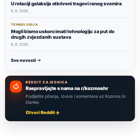
U rotaciji galaksija otkriveni tragovi ranog svemira
8. 8. 2026.
TEHNOLOGIJA
Mogli bismo uskoro imati tehnologiju za put do
drugih zvjezdanih sustava
8. 8. 2026.
Sve novosti
REDDIT ZAJEDNICA
Raspravljajte s nama na r/kozmoshr
Podijelite pitanja, izvore i komentare uz Kozmos.hr
članke.
Otvori Reddit