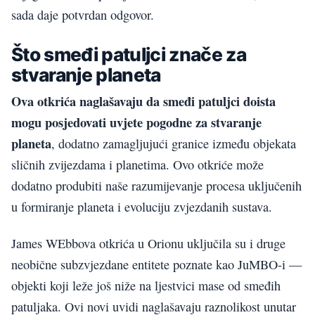
sada daje potvrdan odgovor.
Što smeđi patuljci znače za
stvaranje planeta
Ova otkrića naglašavaju da smeđi patuljci doista
mogu posjedovati uvjete pogodne za stvaranje
planeta
, dodatno zamagljujući granice između objekata
sličnih zvijezdama i planetima. Ovo otkriće može
dodatno produbiti naše razumijevanje procesa uključenih
u formiranje planeta i evoluciju zvjezdanih sustava.
James WEbbova otkrića u Orionu uključila su i druge
neobične subzvjezdane entitete poznate kao JuMBO-i —
objekti koji leže još niže na ljestvici mase od smeđih
patuljaka. Ovi novi uvidi naglašavaju raznolikost unutar