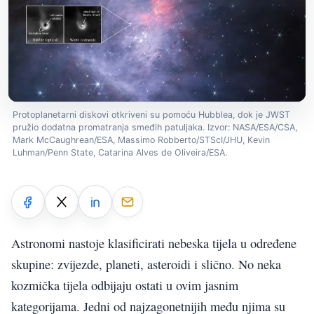
Protoplanetarni diskovi otkriveni su pomoću Hubblea, dok je JWST
pružio dodatna promatranja smeđih patuljaka. Izvor: NASA/ESA/CSA,
Mark McCaughrean/ESA, Massimo Robberto/STScI/JHU, Kevin
Luhman/Penn State, Catarina Alves de Oliveira/ESA.
Astronomi nastoje klasificirati nebeska tijela u određene
skupine: zvijezde, planeti, asteroidi i slično. No neka
kozmička tijela odbijaju ostati u ovim jasnim
kategorijama. Jedni od najzagonetnijih među njima su