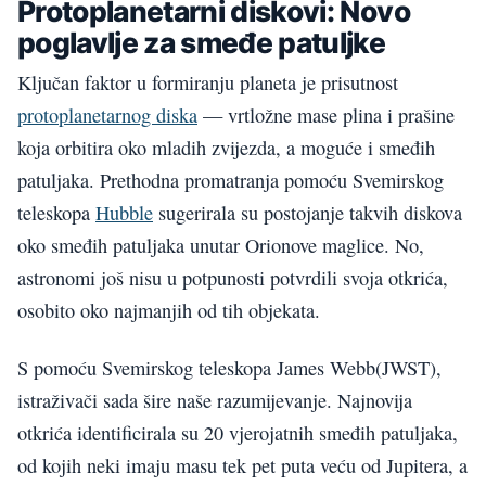
Protoplanetarni diskovi: Novo
poglavlje za smeđe patuljke
Ključan faktor u formiranju planeta je prisutnost
protoplanetarnog diska
— vrtložne mase plina i prašine
koja orbitira oko mladih zvijezda, a moguće i smeđih
patuljaka. Prethodna promatranja pomoću Svemirskog
teleskopa
Hubble
sugerirala su postojanje takvih diskova
oko smeđih patuljaka unutar Orionove maglice. No,
astronomi još nisu u potpunosti potvrdili svoja otkrića,
osobito oko najmanjih od tih objekata.
S pomoću Svemirskog teleskopa James Webb(JWST),
istraživači sada šire naše razumijevanje. Najnovija
otkrića identificirala su 20 vjerojatnih smeđih patuljaka,
od kojih neki imaju masu tek pet puta veću od Jupitera, a