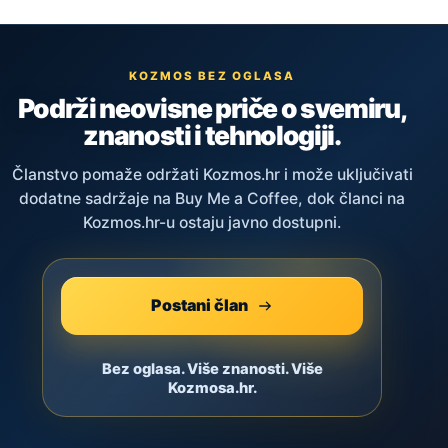
KOZMOS BEZ OGLASA
Podrži neovisne priče o svemiru,
znanosti i tehnologiji.
Članstvo pomaže održati Kozmos.hr i može uključivati
dodatne sadržaje na Buy Me a Coffee, dok članci na
Kozmos.hr-u ostaju javno dostupni.
Postani član
Bez oglasa. Više znanosti. Više
Kozmosa.hr.