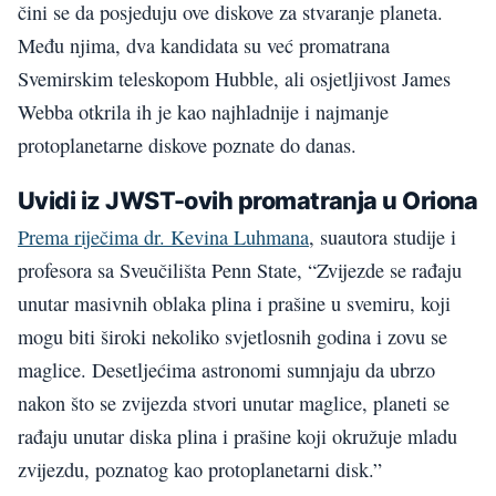
čini se da posjeduju ove diskove za stvaranje planeta.
Među njima, dva kandidata su već promatrana
Svemirskim teleskopom Hubble, ali osjetljivost James
Webba otkrila ih je kao najhladnije i najmanje
protoplanetarne diskove poznate do danas.
Uvidi iz JWST-ovih promatranja u Oriona
Prema riječima dr. Kevina Luhmana
, suautora studije i
profesora sa Sveučilišta Penn State, “Zvijezde se rađaju
unutar masivnih oblaka plina i prašine u svemiru, koji
mogu biti široki nekoliko svjetlosnih godina i zovu se
maglice. Desetljećima astronomi sumnjaju da ubrzo
nakon što se zvijezda stvori unutar maglice, planeti se
rađaju unutar diska plina i prašine koji okružuje mladu
zvijezdu, poznatog kao protoplanetarni disk.”