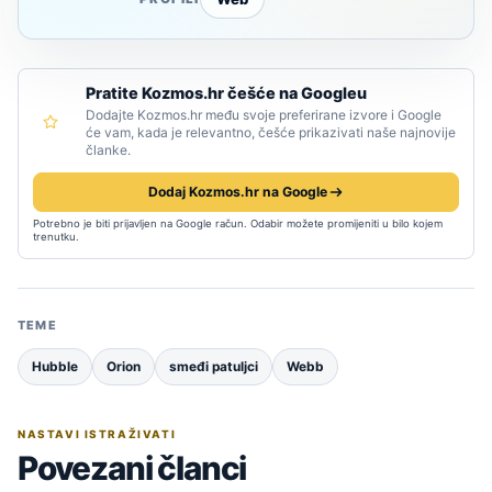
Pratite Kozmos.hr češće na Googleu
Dodajte Kozmos.hr među svoje preferirane izvore i Google
će vam, kada je relevantno, češće prikazivati naše najnovije
članke.
Dodaj Kozmos.hr na Google
Potrebno je biti prijavljen na Google račun. Odabir možete promijeniti u bilo kojem
trenutku.
TEME
Hubble
Orion
smeđi patuljci
Webb
NASTAVI ISTRAŽIVATI
Povezani članci