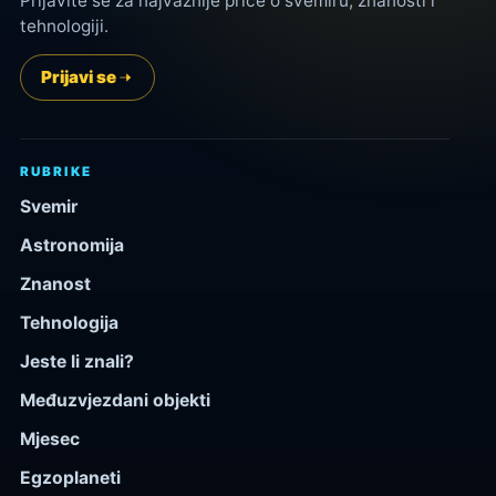
Prijavite se za najvažnije priče o svemiru, znanosti i
tehnologiji.
Prijavi se
RUBRIKE
Svemir
Astronomija
Znanost
Tehnologija
Jeste li znali?
Međuzvjezdani objekti
Mjesec
Egzoplaneti