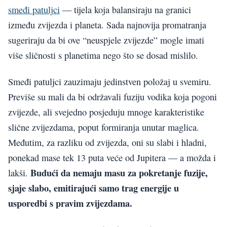
smeđi patuljci
— tijela koja balansiraju na granici
između zvijezda i planeta. Sada najnovija promatranja
sugeriraju da bi ove “neuspjele zvijezde” mogle imati
više sličnosti s planetima nego što se dosad mislilo.
Smeđi patuljci zauzimaju jedinstven položaj u svemiru.
Previše su mali da bi održavali fuziju vodika koja pogoni
zvijezde, ali svejedno posjeduju mnoge karakteristike
slične zvijezdama, poput formiranja unutar maglica.
Međutim, za razliku od zvijezda, oni su slabi i hladni,
ponekad mase tek 13 puta veće od Jupitera — a možda i
Budući da nemaju masu za pokretanje fuzije,
lakši.
sjaje slabo, emitirajući samo trag energije u
usporedbi s pravim zvijezdama.