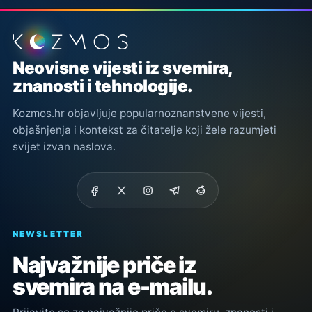
Podnožje stranice
Neovisne vijesti iz svemira,
znanosti i tehnologije.
Kozmos.hr objavljuje popularnoznanstvene vijesti,
objašnjenja i kontekst za čitatelje koji žele razumjeti
svijet izvan naslova.
NEWSLETTER
Najvažnije priče iz
svemira na e-mailu.