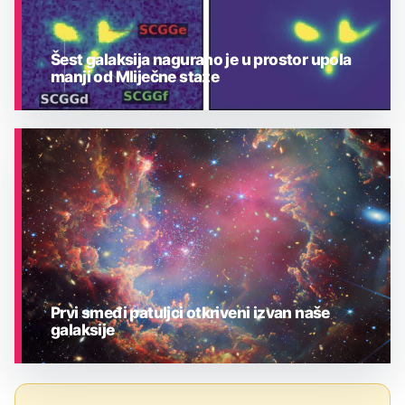
Šest galaksija nagurano je u prostor upola
manji od Mliječne staze
ASTRONOMIJA
Prvi smeđi patuljci otkriveni izvan naše
galaksije