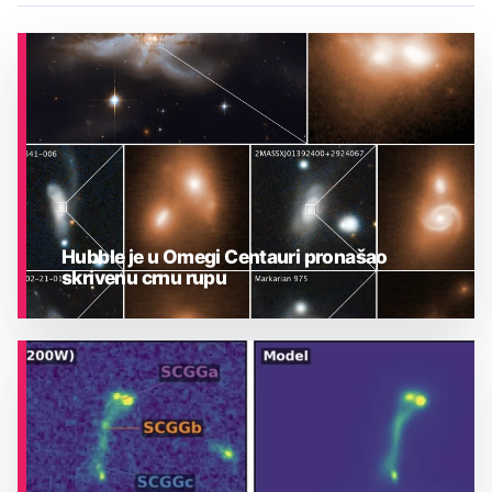
Hubble je u Omegi Centauri pronašao
skrivenu crnu rupu
ASTRONOMIJA