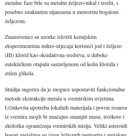
metalne faze bile su metalni željezo-nikal i troilit, s
posebno istaknutim nijansama u meteoritu bogatom
željezom.
Znanstvenici su uzorke izložili kemijskim
eksperimentima mikro-utjecaja koristeći jod i željezo
(III) klorid kao oksidativna sredstva, u duboko
eutektičkom otapalu sastavljenom od kolin klorida i
etilen glikola.
Studija sugerira da je moguće uspostaviti funkcionalne
metode ekstrakcije metala u svemirskim uvjetima.
Učinkovita upotreba lokalnih materijala i povrat resursa
iz svemira mogli bi značajno smanjiti masu, troškove i
ekološka ograničenja svemirskih misija. Veliki asteroidi
bogati metalima su izvor željeznih meteorita i metalom