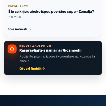
EGZOPLANETI
Što se krije duboko ispod površine super-Zemalja?
7. 8. 2026.
Sve novosti
REDDIT ZAJEDNICA
Raspravljajte s nama na r/kozmoshr
Podijelite pitanja, izvore i komentare uz Kozmos.hr
članke.
Otvori Reddit