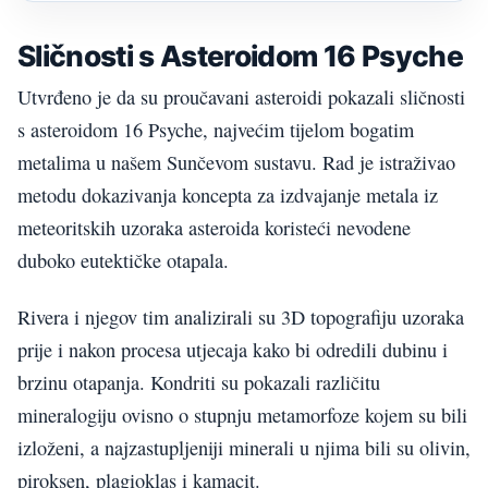
Sličnosti s Asteroidom 16 Psyche
Utvrđeno je da su proučavani asteroidi pokazali sličnosti
s asteroidom 16 Psyche, najvećim tijelom bogatim
metalima u našem Sunčevom sustavu. Rad je istraživao
metodu dokazivanja koncepta za izdvajanje metala iz
meteoritskih uzoraka asteroida koristeći nevodene
duboko eutektičke otapala.
Rivera i njegov tim analizirali su 3D topografiju uzoraka
prije i nakon procesa utjecaja kako bi odredili dubinu i
brzinu otapanja. Kondriti su pokazali različitu
mineralogiju ovisno o stupnju metamorfoze kojem su bili
izloženi, a najzastupljeniji minerali u njima bili su olivin,
piroksen, plagioklas i kamacit.