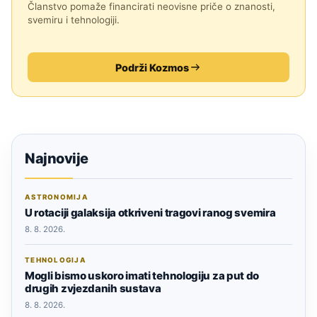
Članstvo pomaže financirati neovisne priče o znanosti,
svemiru i tehnologiji.
Podrži Kozmos
Najnovije
ASTRONOMIJA
U rotaciji galaksija otkriveni tragovi ranog svemira
8. 8. 2026.
TEHNOLOGIJA
Mogli bismo uskoro imati tehnologiju za put do
drugih zvjezdanih sustava
8. 8. 2026.