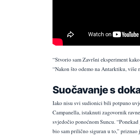
“Stvorio sam Završni eksperiment kako
“Nakon što odemo na Antarktiku, više n
Suočavanje s dok
Iako nisu svi sudionici bili potpuno uvje
Campanella, istaknuti zagovornik ravne
svjedočio ponoćnom Suncu. “Ponekad gr
bio sam prilično siguran u to,” priznao 