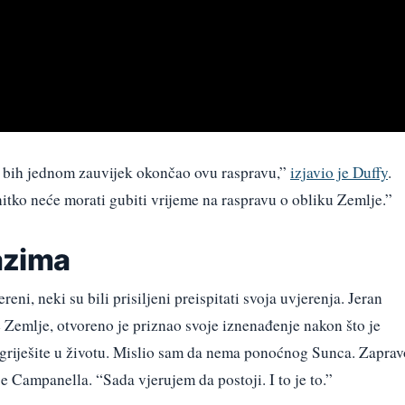
 bih jednom zauvijek okončao ovu raspravu,”
izjavio je Duffy
.
itko neće morati gubiti vrijeme na raspravu o obliku Zemlje.”
azima
reni, neki su bili prisiljeni preispitati svoja uvjerenja. Jeran
 Zemlje, otvoreno je priznao svoje iznenađenje nakon što je
iješite u životu. Mislio sam da nema ponoćnog Sunca. Zaprav
je Campanella. “Sada vjerujem da postoji. I to je to.”