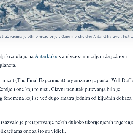
 istraživaćima je otkrio nikad prije viđeno morsko dno Antarktika.Izvor: Inst
lji krenula je na
Antarktiku
s ambicioznim ciljem da jednom
planeta.
riment (The Final Experiment) organizirao je pastor Will Duff
mlje i one koji to nisu. Glavni trenutak putovanja bilo je
 fenomena koji se već dugo smatra jednim od ključnih dokaza
, izazvalo je preispitivanje nekih duboko ukorijenjenih uvjerenj
likacijama onoga što su vidjeli.