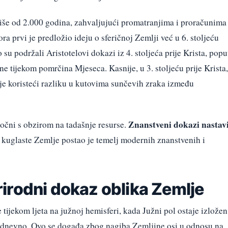
 više od 2.000 godina, zahvaljujući promatranjima i proračunima
ora prvi je predložio ideju o sferičnoj Zemlji već u 6. stoljeću
 su podržali Aristotelovi dokazi iz 4. stoljeća prije Krista, popu
e tijekom pomrčina Mjeseca. Kasnije, u 3. stoljeću prije Krista,
je koristeći razliku u kutovima sunčevih zraka između
Znanstveni dokazi nastavi
točni s obzirom na tadašnje resurse.
t kuglaste Zemlje postao je temelj modernih znanstvenih i
irodni dokaz oblika Zemlje
ijekom ljeta na južnoj hemisferi, kada Južni pol ostaje izložen
a dnevno. Ovo se događa zbog nagiba Zemljine osi u odnosu na