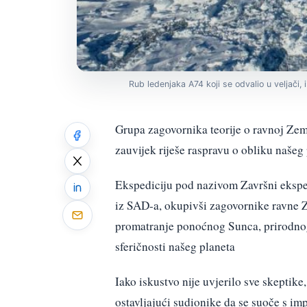
Rub ledenjaka A74 koji se odvalio u veljači,
Grupa zagovornika teorije o ravnoj Zem
zauvijek riješe raspravu o obliku našeg 
Ekspediciju pod nazivom Završni ekspe
iz SAD-a, okupivši zagovornike ravne Ze
promatranje ponoćnog Sunca, prirodnog
sferičnosti našeg planeta
Iako iskustvo nije uvjerilo sve skeptike
ostavljajući sudionike da se suoče s imp