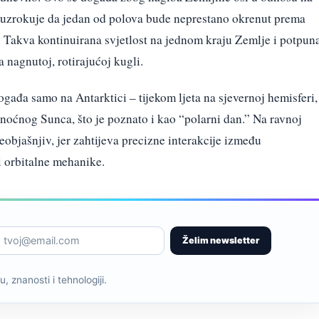
o uzrokuje da jedan od polova bude neprestano okrenut prema
 Takva kontinuirana svjetlost na jednom kraju Zemlje i potpun
nagnutoj, rotirajućoj kugli.
ogađa samo na Antarktici – tijekom ljeta na sjevernoj hemisferi,
ponoćnog Sunca, što je poznato i kao “polarni dan.” Na ravnoj
objašnjiv, jer zahtijeva precizne interakcije između
 i orbitalne mehanike.
Želim newsletter
, znanosti i tehnologiji.