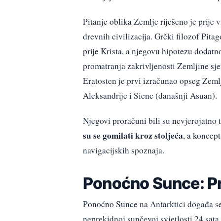
Pitanje oblika Zemlje riješeno je prije
drevnih civilizacija. Grčki filozof Pitag
prije Krista, a njegovu hipotezu dodatno
promatranja zakrivljenosti Zemljine sjen
Eratosten je prvi izračunao opseg Zeml
Aleksandrije i Siene (današnji Asuan).
Njegovi proračuni bili su nevjerojatno 
su se gomilati kroz stoljeća
, a koncep
navigacijskih spoznaja.
Ponoćno Sunce: Pr
Ponoćno Sunce na Antarktici događa se t
neprekidnoj sunčevoj svjetlosti 24 sat