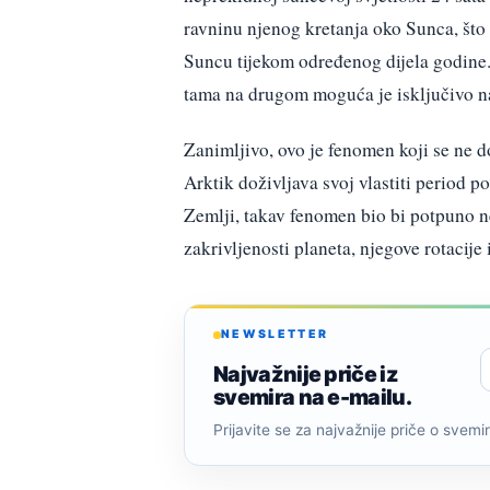
ravninu njenog kretanja oko Sunca, št
Suncu tijekom određenog dijela godine.
tama na drugom moguća je isključivo na 
Zanimljivo, ovo je fenomen koji se ne d
Arktik doživljava svoj vlastiti period 
Zemlji, takav fenomen bio bi potpuno ne
zakrivljenosti planeta, njegove rotacije
NEWSLETTER
Najvažnije priče iz
svemira na e-mailu.
Prijavite se za najvažnije priče o svemiru