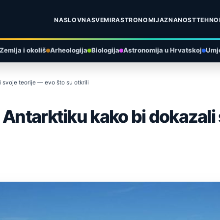
NASLOVNA
SVEMIR
ASTRONOMIJA
ZNANOST
TEHNO
Zemlja i okoliš
Arheologija
Biologija
Astronomija u Hrvatskoj
Umje
svoje teorije — evo što su otkrili
Antarktiku kako bi dokazali 