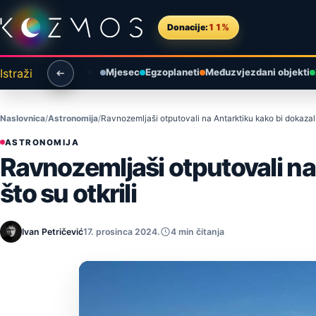
Preskoči na sadržaj
Donacije:
11%
Istraži
Mjesec
Egzoplaneti
Međuzvjezdani objekti
Naslovnica
Astronomija
Ravnozemljaši otputovali na Antarktiku kako bi dokazali 
ASTRONOMIJA
Ravnozemljaši otputovali na 
što su otkrili
Ivan Petričević
17. prosinca 2024.
4 min čitanja