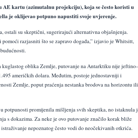
 AE kartu (azimutalnu projekciju), koja se često koristi u
la je oklijevao potpuno napustiti svoje uvjerenje.
, ostali su skeptični, sugerirajući alternativna objašnjenja.
 pomoći razjasniti što se zapravo događa,” izjavio je Whitsitt,
 budućnosti.
 kuglastog oblika Zemlje, putovanje na Antarktiku nije jeftin
31.495 američkih dolara. Međutim, postoje jednostavniji i
jenosti Zemlje, poput praćenja nestanka brodova na horizontu ili
u potpunosti promijenila mišljenja svih skeptika, no istaknula j
nja s dokazima. Za neke je ovo putovanje značilo korak bliže
 istraživanje nepoznatog često vodi do neočekivanih otkrića.