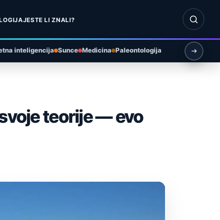
Otvori pr
LOGIJA
JESTE LI ZNALI?
tna inteligencija
Sunce
Medicina
Paleontologija
svoje teorije — evo