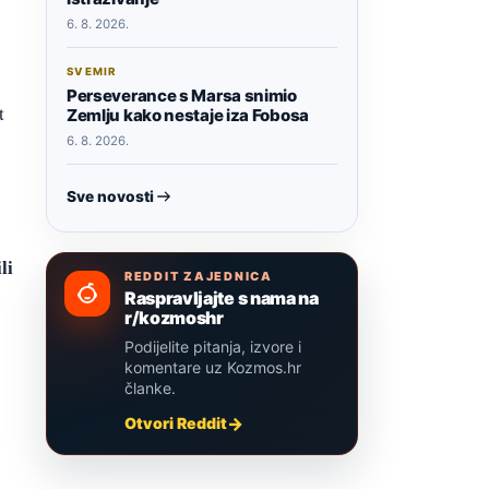
6. 8. 2026.
SVEMIR
Perseverance s Marsa snimio
t
Zemlju kako nestaje iza Fobosa
6. 8. 2026.
Sve novosti
li
REDDIT ZAJEDNICA
Raspravljajte s nama na
r/kozmoshr
Podijelite pitanja, izvore i
komentare uz Kozmos.hr
članke.
Otvori Reddit