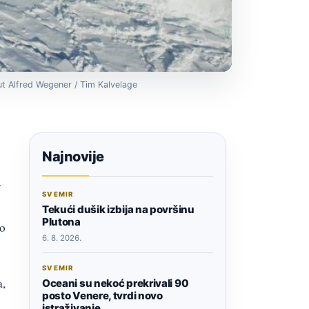
itut Alfred Wegener / Tim Kalvelage
Najnovije
y
SVEMIR
Tekući dušik izbija na površinu
Plutona
 o
6. 8. 2026.
SVEMIR
a,
Oceani su nekoć prekrivali 90
posto Venere, tvrdi novo
istraživanje