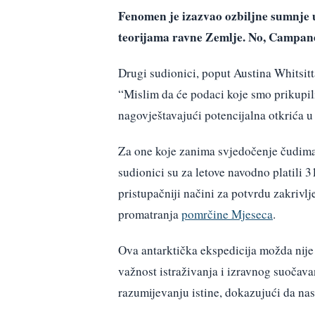
Fenomen je izazvao ozbiljne sumnje u
teorijama ravne Zemlje. No, Campanel
Drugi sudionici, poput Austina Whitsitta
“Mislim da će podaci koje smo prikupili
nagovještavajući potencijalna otkrića u
Za one koje zanima svjedočenje čudima
sudionici su za letove navodno platili 
pristupačniji načini za potvrdu zakrivl
promatranja
pomrčine Mjeseca
.
Ova antarktička ekspedicija možda nije 
važnost istraživanja i izravnog suočava
razumijevanju istine, dokazujući da nas