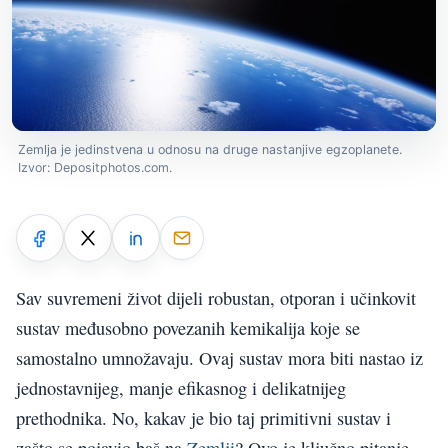
Zemlja je jedinstvena u odnosu na druge nastanjive egzoplanete.
Izvor: Depositphotos.com.
Sav suvremeni život dijeli robustan, otporan i učinkovit
sustav međusobno povezanih kemikalija koje se
samostalno umnožavaju. Ovaj sustav mora biti nastao iz
jednostavnijeg, manje efikasnog i delikatnijeg
prethodnika. No, kakav je bio taj primitivni sustav i
zašto se pojavio baš na
Zemlji
? Ovo je ključno pitanje