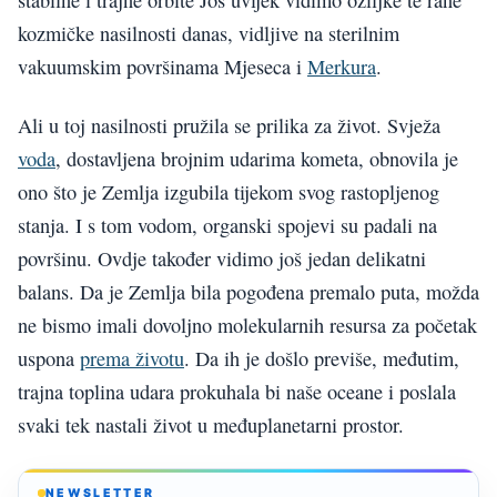
stabilne i trajne orbite Još uvijek vidimo ožiljke te rane
kozmičke nasilnosti danas, vidljive na sterilnim
vakuumskim površinama Mjeseca i
Merkura
.
Ali u toj nasilnosti pružila se prilika za život. Svježa
voda
, dostavljena brojnim udarima kometa, obnovila je
ono što je Zemlja izgubila tijekom svog rastopljenog
stanja. I s tom vodom, organski spojevi su padali na
površinu. Ovdje također vidimo još jedan delikatni
balans. Da je Zemlja bila pogođena premalo puta, možda
ne bismo imali dovoljno molekularnih resursa za početak
uspona
prema životu
. Da ih je došlo previše, međutim,
trajna toplina udara prokuhala bi naše oceane i poslala
svaki tek nastali život u međuplanetarni prostor.
NEWSLETTER