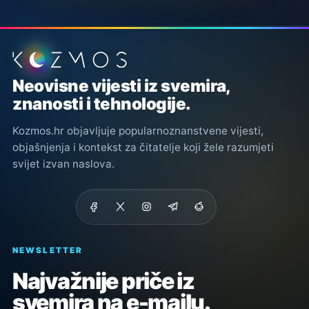
Podnožje stranice
Neovisne vijesti iz svemira,
znanosti i tehnologije.
Kozmos.hr objavljuje popularnoznanstvene vijesti,
objašnjenja i kontekst za čitatelje koji žele razumjeti
svijet izvan naslova.
NEWSLETTER
Najvažnije priče iz
svemira na e-mailu.