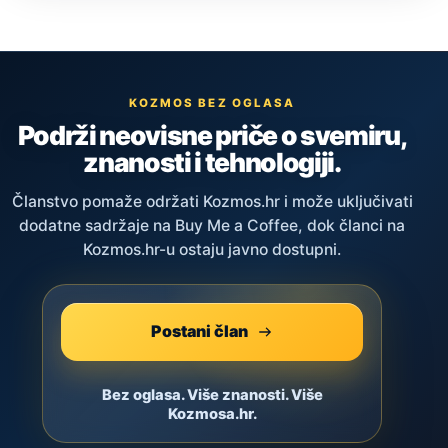
KOZMOS BEZ OGLASA
Podrži neovisne priče o svemiru,
znanosti i tehnologiji.
Članstvo pomaže održati Kozmos.hr i može uključivati
dodatne sadržaje na Buy Me a Coffee, dok članci na
Kozmos.hr-u ostaju javno dostupni.
Postani član
Bez oglasa. Više znanosti. Više
Kozmosa.hr.