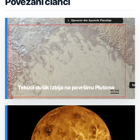
Povezani članci
Tekući dušik izbija na površinu Plutona
SVEMIR