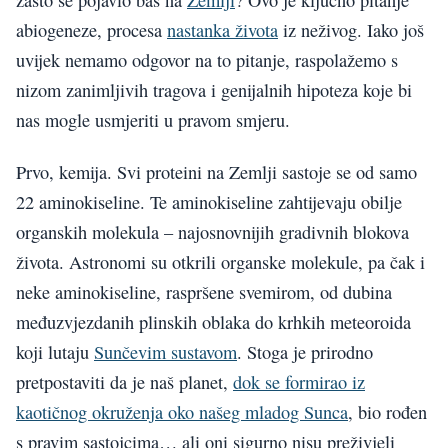
abiogeneze, procesa
nastanka života
iz neživog. Iako još
uvijek nemamo odgovor na to pitanje, raspolažemo s
nizom zanimljivih tragova i genijalnih hipoteza koje bi
nas mogle usmjeriti u pravom smjeru.
Prvo, kemija. Svi proteini na Zemlji sastoje se od samo
22 aminokiseline. Te aminokiseline zahtijevaju obilje
organskih molekula – najosnovnijih gradivnih blokova
života. Astronomi su otkrili organske molekule, pa čak i
neke aminokiseline, raspršene svemirom, od dubina
međuzvjezdanih plinskih oblaka do krhkih meteoroida
koji lutaju
Sunčevim sustavom
. Stoga je prirodno
pretpostaviti da je naš planet,
dok se formirao iz
kaotičnog okruženja oko našeg mladog Sunca
, bio rođen
s pravim sastojcima… ali oni sigurno nisu preživjeli