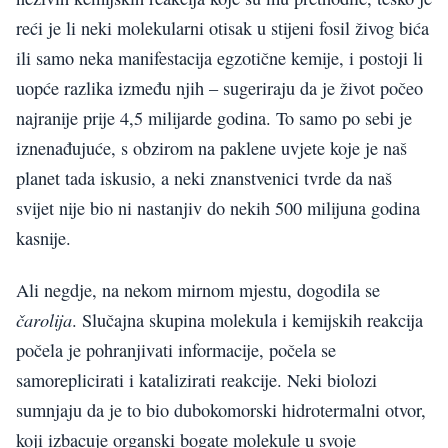
reći je li neki molekularni otisak u stijeni fosil živog bića
ili samo neka manifestacija egzotične kemije, i postoji li
uopće razlika između njih – sugeriraju da je život počeo
najranije prije 4,5 milijarde godina. To samo po sebi je
iznenađujuće, s obzirom na paklene uvjete koje je naš
planet tada iskusio, a neki znanstvenici tvrde da naš
svijet nije bio ni nastanjiv do nekih 500 milijuna godina
kasnije.
Ali negdje, na nekom mirnom mjestu, dogodila se
čarolija
. Slučajna skupina molekula i kemijskih reakcija
počela je pohranjivati informacije, počela se
samoreplicirati i katalizirati reakcije. Neki biolozi
sumnjaju da je to bio dubokomorski hidrotermalni otvor,
koji izbacuje organski bogate molekule u svoje