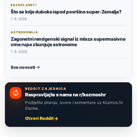
EGZOPLANETI
Što se krije duboko ispod površine super-Zemalja?
7. 8. 2026.
ASTRONOMIJA
Zagonetni rendgenski signal iz mlaza supermasivne
crne rupe zbunjuje astronome
7. 8. 2026.
Sve novosti
REDDIT ZAJEDNICA
Raspravljajte s nama na r/kozmoshr
Podijelite pitanja, izvore i komentare uz Kozmos.hr
članke.
Otvori Reddit