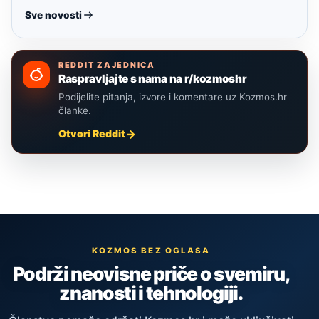
Sve novosti
REDDIT ZAJEDNICA
Raspravljajte s nama na r/kozmoshr
Podijelite pitanja, izvore i komentare uz Kozmos.hr
članke.
Otvori Reddit
KOZMOS BEZ OGLASA
Podrži neovisne priče o svemiru,
znanosti i tehnologiji.