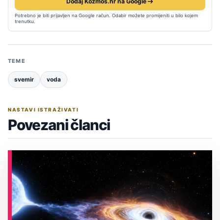
Dodaj Kozmos.hr na Google
Potrebno je biti prijavljen na Google račun. Odabir možete promijeniti u bilo kojem
trenutku.
TEME
svemir
voda
NASTAVI ISTRAŽIVATI
Povezani članci