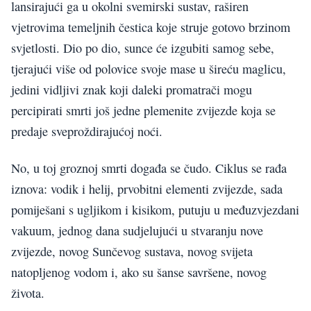
lansirajući ga u okolni svemirski sustav, raširen
vjetrovima temeljnih čestica koje struje gotovo brzinom
svjetlosti. Dio po dio, sunce će izgubiti samog sebe,
tjerajući više od polovice svoje mase u šireću maglicu,
jedini vidljivi znak koji daleki promatrači mogu
percipirati smrti još jedne plemenite zvijezde koja se
predaje sveproždirajućoj noći.
No, u toj groznoj smrti događa se čudo. Ciklus se rađa
iznova: vodik i helij, prvobitni elementi zvijezde, sada
pomiješani s ugljikom i kisikom, putuju u međuzvjezdani
vakuum, jednog dana sudjelujući u stvaranju nove
zvijezde, novog Sunčevog sustava, novog svijeta
natopljenog vodom i, ako su šanse savršene, novog
života.