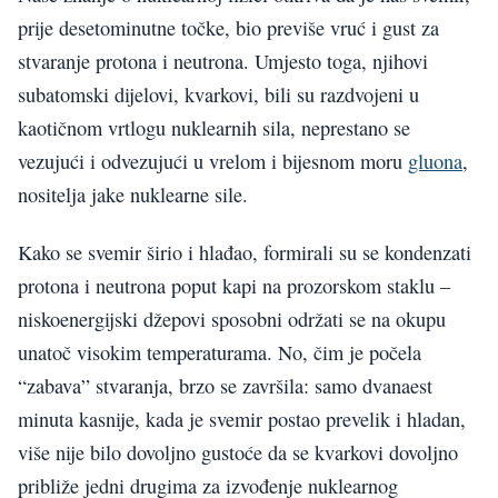
prije desetominutne točke, bio previše vruć i gust za
stvaranje protona i neutrona. Umjesto toga, njihovi
subatomski dijelovi, kvarkovi, bili su razdvojeni u
kaotičnom vrtlogu nuklearnih sila, neprestano se
vezujući i odvezujući u vrelom i bijesnom moru
gluona
,
nositelja jake nuklearne sile.
Kako se svemir širio i hlađao, formirali su se kondenzati
protona i neutrona poput kapi na prozorskom staklu –
niskoenergijski džepovi sposobni održati se na okupu
unatoč visokim temperaturama. No, čim je počela
“zabava” stvaranja, brzo se završila: samo dvanaest
minuta kasnije, kada je svemir postao prevelik i hladan,
više nije bilo dovoljno gustoće da se kvarkovi dovoljno
približe jedni drugima za izvođenje nuklearnog