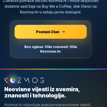
Članstvo pomaže održati Kozmos.hr i može uključivati
dodatne sadržaje na Buy Me a Coffee, dok članci na
Kozmos.hr-u ostaju javno dostupni.
Postani član
Bez oglasa. Više znanosti. Više
Kozmosa.hr.
Podnožje stranice
Neovisne vijesti iz svemira,
znanosti i tehnologije.
Kozmos.hr objavljuje popularnoznanstvene vijesti,