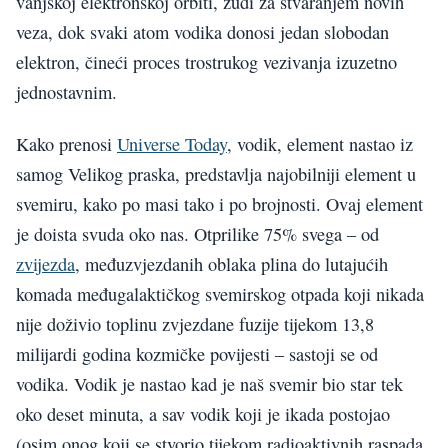
vanjskoj elektronskoj orbiti, žudi za stvaranjem novih
veza, dok svaki atom vodika donosi jedan slobodan
elektron, čineći proces trostrukog vezivanja izuzetno
jednostavnim.
Kako prenosi
Universe Today
, vodik, element nastao iz
samog Velikog praska, predstavlja najobilniji element u
svemiru, kako po masi tako i po brojnosti. Ovaj element
je doista svuda oko nas. Otprilike 75% svega – od
zvijezda
, međuzvjezdanih oblaka plina do lutajućih
komada međugalaktičkog svemirskog otpada koji nikada
nije doživio toplinu zvjezdane fuzije tijekom 13,8
milijardi godina kozmičke povijesti – sastoji se od
vodika. Vodik je nastao kad je naš svemir bio star tek
oko deset minuta, a sav vodik koji je ikada postojao
(osim onog koji se stvorio tijekom radioaktivnih raspada