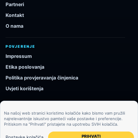
Partneri
Kontakt
O nama
POVJERENJE
Impressum
Etika poslovanja
Politika provjeravanja činjenica
Uvjeti korištenja
Na našoj web stranici koristimo kolačiće kako bismo vam pružili
© 2026 Kozmos.hr. Sva prava pridržana.
najrelevantnije iskustvo pamteći vaše postavke i preferencije.
Pritiskom na "Prihvati" pristajete na upotrebu SVIH kolačića.
Svemir, znanost, tehnologija i velike ideje za znatiželjne
čitatelje.
PRIHVATI
Postavke kolačića