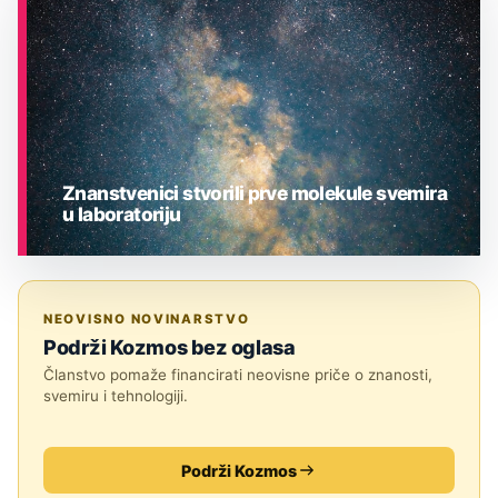
Znanstvenici stvorili prve molekule svemira
u laboratoriju
ASTRONOMIJA
NEOVISNO NOVINARSTVO
Podrži Kozmos bez oglasa
Članstvo pomaže financirati neovisne priče o znanosti,
svemiru i tehnologiji.
Podrži Kozmos