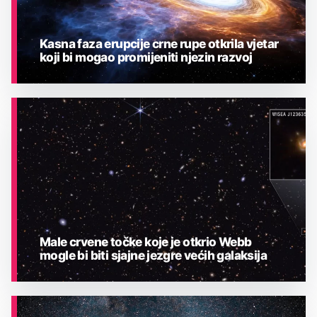
Kasna faza erupcije crne rupe otkrila vjetar
koji bi mogao promijeniti njezin razvoj
ASTRONOMIJA
Male crvene točke koje je otkrio Webb
mogle bi biti sjajne jezgre većih galaksija
ASTRONOMIJA