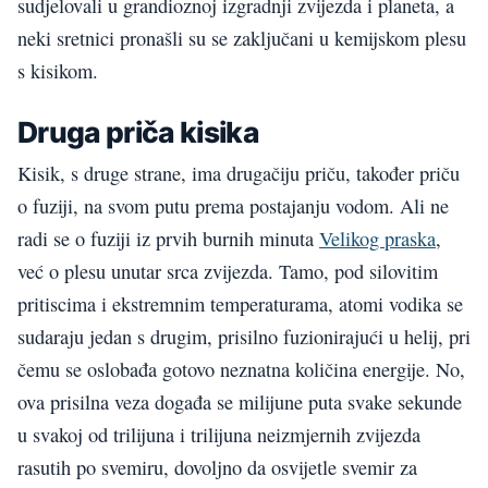
sudjelovali u grandioznoj izgradnji zvijezda i planeta, a
neki sretnici pronašli su se zaključani u kemijskom plesu
s kisikom.
Druga priča kisika
Kisik, s druge strane, ima drugačiju priču, također priču
o fuziji, na svom putu prema postajanju vodom. Ali ne
radi se o fuziji iz prvih burnih minuta
Velikog praska
,
već o plesu unutar srca zvijezda. Tamo, pod silovitim
pritiscima i ekstremnim temperaturama, atomi vodika se
sudaraju jedan s drugim, prisilno fuzionirajući u helij, pri
čemu se oslobađa gotovo neznatna količina energije. No,
ova prisilna veza događa se milijune puta svake sekunde
u svakoj od trilijuna i trilijuna neizmjernih zvijezda
rasutih po svemiru, dovoljno da osvijetle svemir za