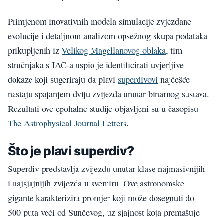
Primjenom inovativnih modela simulacije zvjezdane
evolucije i detaljnom analizom opsežnog skupa podataka
prikupljenih iz
Velikog Magellanovog oblaka
, tim
stručnjaka s IAC-a uspio je identificirati uvjerljive
dokaze koji sugeriraju da plavi
superdivovi
najčešće
nastaju spajanjem dviju zvijezda unutar binarnog sustava.
Rezultati ove epohalne studije objavljeni su u časopisu
The Astrophysical Journal Letters
.
Što je plavi superdiv?
Superdiv predstavlja zvijezdu unutar klase najmasivnijih
i najsjajnijih zvijezda u svemiru. Ove astronomske
gigante karakterizira promjer koji može dosegnuti do
500 puta veći od Sunčevog, uz sjajnost koja premašuje