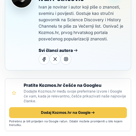
Ivan je novinar i autor koji piše o znanosti,
svemiru i povijesti. Gostuje kao stručni
sugovornik na Science Discovery i History
Channelu te piše za Večernji list. Osnivač je
Kozmos.hr, prvog hrvatskog portala
posvećenog popularizaciji znanosti.
Svi članci autora
Pratite Kozmos.hr češće na Googleu
Dodajte Kozmos.hr među svoje preferirane izvore i Google
će vam, kada je relevantno, češće prikazivati naše najnovije
članke.
Dodaj Kozmos.hr na Google
Potrebno je biti prijavljen na Google račun. Odabir možete promijeniti u bilo kojem
trenutku.