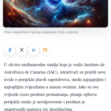
Plavi superdivovi nastaju spajanjem dviju zvijezda
U okviru međunarodne studije koju je vodio Instituto de
Astrofísica de Canarias (IAC), istraživači su pružili nove
uvide o porijeklu plavih superdivova, među najsjajnijim i
najtoplijim zvijezdama u našem svemiru. Iako su ove
zvijezde često predmet promatranja, pitanje njihova
porijekla ostalo je neodgovoreno i predmet je
znanstvenih rasprava već desetljećima.