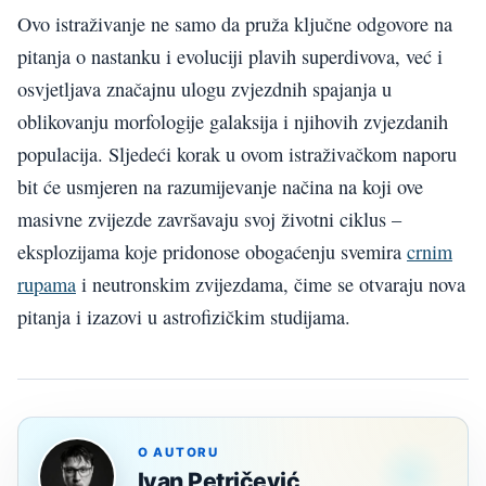
Ovo istraživanje ne samo da pruža ključne odgovore na
pitanja o nastanku i evoluciji plavih superdivova, već i
osvjetljava značajnu ulogu zvjezdnih spajanja u
oblikovanju morfologije galaksija i njihovih zvjezdanih
populacija. Sljedeći korak u ovom istraživačkom naporu
bit će usmjeren na razumijevanje načina na koji ove
masivne zvijezde završavaju svoj životni ciklus –
eksplozijama koje pridonose obogaćenju svemira
crnim
rupama
i neutronskim zvijezdama, čime se otvaraju nova
pitanja i izazovi u astrofizičkim studijama.
O AUTORU
Ivan Petričević