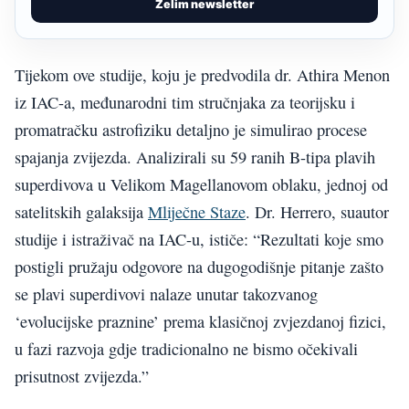
Želim newsletter
Tijekom ove studije, koju je predvodila dr. Athira Menon
iz IAC-a, međunarodni tim stručnjaka za teorijsku i
promatračku astrofiziku detaljno je simulirao procese
spajanja zvijezda. Analizirali su 59 ranih B-tipa plavih
superdivova u Velikom Magellanovom oblaku, jednoj od
satelitskih galaksija
Mliječne Staze
. Dr. Herrero, suautor
studije i istraživač na IAC-u, ističe: “Rezultati koje smo
postigli pružaju odgovore na dugogodišnje pitanje zašto
se plavi superdivovi nalaze unutar takozvanog
‘evolucijske praznine’ prema klasičnoj zvjezdanoj fizici,
u fazi razvoja gdje tradicionalno ne bismo očekivali
prisutnost zvijezda.”