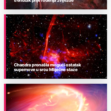
trenutak prije rođenja zvijezde
ASTRONOMIJA
Chandra pronašla mogući ostatak
supernove u srcu Mliječne staze
ASTRONOMIJA