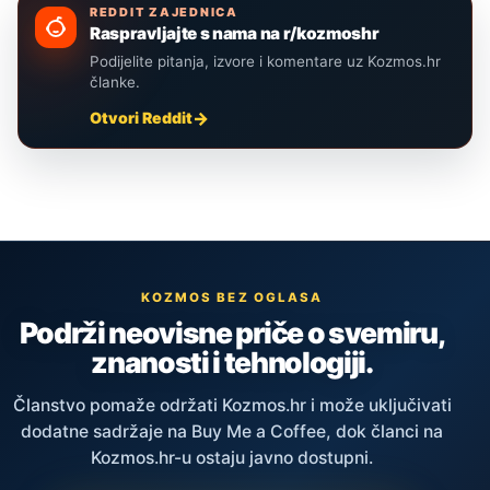
REDDIT ZAJEDNICA
Raspravljajte s nama na r/kozmoshr
Podijelite pitanja, izvore i komentare uz Kozmos.hr
članke.
Otvori Reddit
KOZMOS BEZ OGLASA
Podrži neovisne priče o svemiru,
znanosti i tehnologiji.
Članstvo pomaže održati Kozmos.hr i može uključivati
dodatne sadržaje na Buy Me a Coffee, dok članci na
Kozmos.hr-u ostaju javno dostupni.