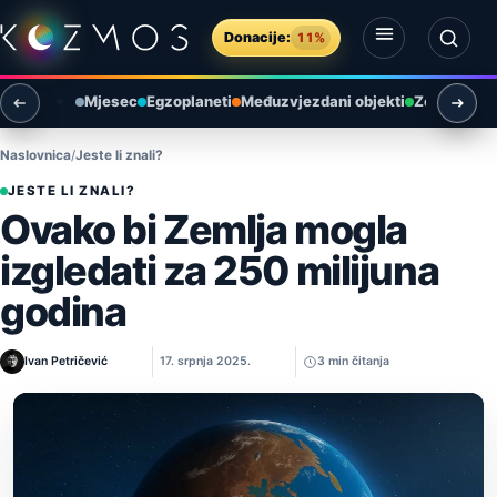
Preskoči na sadržaj
Donacije:
11%
Otvori izbornik
Otvori pretragu
Mjesec
Egzoplaneti
Međuzvjezdani objekti
Zemlja i ok
Naslovnica
Jeste li znali?
JESTE LI ZNALI?
Ovako bi Zemlja mogla
izgledati za 250 milijuna
godina
Ivan Petričević
17. srpnja 2025.
3 min čitanja