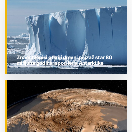
ZNANOST
Znanstvenici otkrili drevni pejzaž star 80
milijuna godina ispod leda Antarktike
ZNANOST