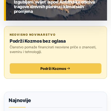
Izgubljeni ‘svijet’ ispod Antarktike otkriva
tragove drevnih planina i klimatskih
promjena
ZNANOST
NEOVISNO NOVINARSTVO
Podrži Kozmos bez oglasa
Članstvo pomaže financirati neovisne priče o znanosti,
svemiru i tehnologiji.
Podrži Kozmos
Najnovije