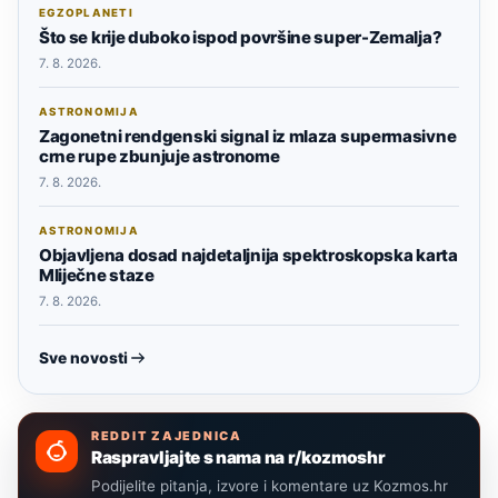
EGZOPLANETI
Što se krije duboko ispod površine super-Zemalja?
7. 8. 2026.
ASTRONOMIJA
Zagonetni rendgenski signal iz mlaza supermasivne
crne rupe zbunjuje astronome
7. 8. 2026.
ASTRONOMIJA
Objavljena dosad najdetaljnija spektroskopska karta
Mliječne staze
7. 8. 2026.
Sve novosti
REDDIT ZAJEDNICA
Raspravljajte s nama na r/kozmoshr
Podijelite pitanja, izvore i komentare uz Kozmos.hr