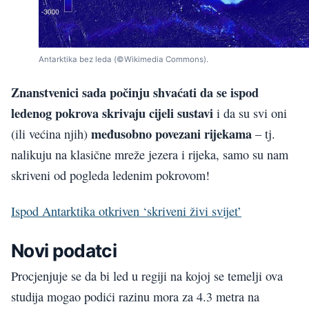
Antarktika bez leda (©Wikimedia Commons).
Znanstvenici sada počinju shvaćati da se ispod
ledenog pokrova skrivaju cijeli sustavi
i da su svi oni
međusobno povezani rijekama
(ili većina njih)
– tj.
nalikuju na klasične mreže jezera i rijeka, samo su nam
skriveni od pogleda ledenim pokrovom!
Ispod Antarktika otkriven ‘skriveni živi svijet’
Novi podatci
Procjenjuje se da bi led u regiji na kojoj se temelji ova
studija mogao podići razinu mora za 4.3 metra na