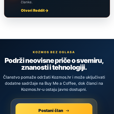
članke.
Otvori Reddit
KOZMOS BEZ OGLASA
Podrži neovisne priče o svemiru,
znanosti i tehnologiji.
Članstvo pomaže održati Kozmos.hr i može uključivati
dodatne sadržaje na Buy Me a Coffee, dok članci na
Kozmos.hr-u ostaju javno dostupni.
Postani član