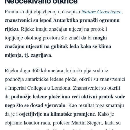
Neočekivano otkriće
Nature Geoscience
Prema studiji objavljenoj u časopisu
,
znanstvenici su ispod Antarktika pronašli ogromnu
rijeku
. Rijeke imaju značajan utjecaj na protok i
mogla
topljenje okolnog prostora što znači da bi
značajno utjecati na gubitak leda kako se klima
mijenja, tj. zagrijava
.
Rijeku dugu 460 kilometara, koja skuplja vodu iz
podnožja antarktičke ledene ploče, otkrili su znanstvenici
s Imperial Collegea u Londonu. Znanstvenici su otkrili
podnožje ledene ploče ima veći aktivni protok vode
da
nego što se dosad vjerovalo
. Kao rezultat toga smatraju
osjetljivije na klimatske promjene
da je i
. Kako je
objasnio koautor rada, profesor Martin Siegert, kada su