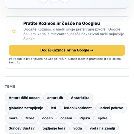
Pratite Kozmos.hr češće na Googleu
Dodajte Kozmos.hr među svoje preferirane izvore i Google
će vam, kada je relevantno, češće prikazivati naše najnovije
članke.
Dodaj Kozmos.hr na Google
Potrebno je biti prijavljen na Google račun. Odabir možete promijeniti u bilo kojem
trenutku.
TEME
Antarktički ocean
antarktik
Antarktika
globalno zatopljenje
led
ledeni kontinent
ledeni pokrov
mora
More
ocean
oceani
Rijeka
rijeke
Sunčev Sustav
topljenje leda
voda
voda na Zemlji