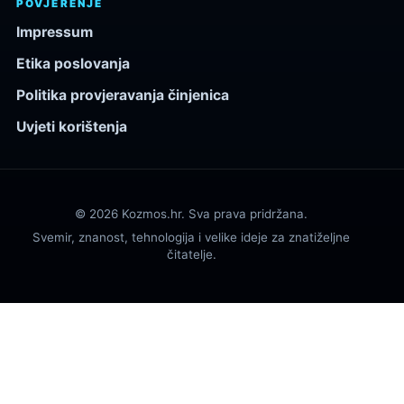
POVJERENJE
Impressum
Etika poslovanja
Politika provjeravanja činjenica
Uvjeti korištenja
© 2026 Kozmos.hr. Sva prava pridržana.
Svemir, znanost, tehnologija i velike ideje za znatiželjne
čitatelje.