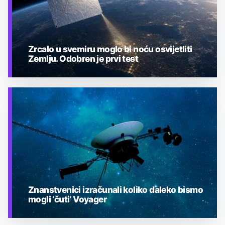
Zrcalo u svemiru moglo bi noću osvijetliti
Zemlju. Odobren je prvi test
TEHNOLOGIJA
Znanstvenici izračunali koliko daleko bismo
mogli ‘čuti’ Voyager