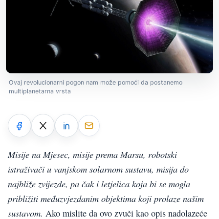
Ovaj revolucionarni pogon nam može pomoći da postanemo
multiplanetarna vrsta
Misije na Mjesec, misije prema Marsu, robotski
istraživači u vanjskom solarnom sustavu, misija do
najbliže zvijezde, pa čak i letjelica koja bi se mogla
približiti međuzvjezdanim objektima koji prolaze našim
sustavom.
Ako mislite da ovo zvuči kao opis nadolazeće