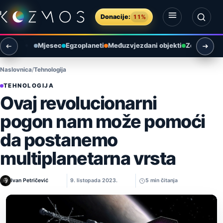
Preskoči na sadržaj
Donacije:
11%
Otvori izbornik
Otvori pretragu
Mjesec
Egzoplaneti
Međuzvjezdani objekti
Zemlja i ok
Naslovnica
Tehnologija
TEHNOLOGIJA
Ovaj revolucionarni
pogon nam može pomoći
da postanemo
multiplanetarna vrsta
Ivan Petričević
9. listopada 2023.
5 min čitanja