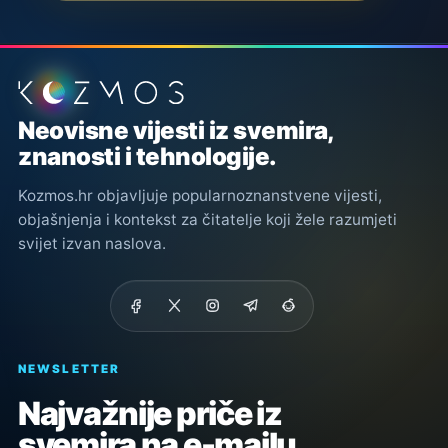
Podnožje stranice
Neovisne vijesti iz svemira,
znanosti i tehnologije.
Kozmos.hr objavljuje popularnoznanstvene vijesti,
objašnjenja i kontekst za čitatelje koji žele razumjeti
svijet izvan naslova.
NEWSLETTER
Najvažnije priče iz
svemira na e-mailu.