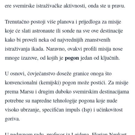
ere svemirske istraživačke aktivnosti, onda ste u pravu.
Trenutačno postoji više planova i prijedloga za misije
koje će slati astronaute ili sonde na sve ove destinacije
kako bi proveli neka od najvrednijih znanstvenih
istraživanja ikada. Naravno, ovakvi profili misija nose
pogon
mnoge izazove, od kojih je
jedan od ključnih.
U osnovi, čovječanstvo doseže granice onoga što
konvencionalni (kemijski) pogon može postići. Za misije
prema Marsu i drugim duboko svemirskim destinacijama
potrebne su napredne tehnologije pogona koje nude
visoko ubrzanje, specifičan impuls (Isp) i učinkovitost
goriva.
U nedavnom radu, profesor iz Leidena, Florian Neukart,