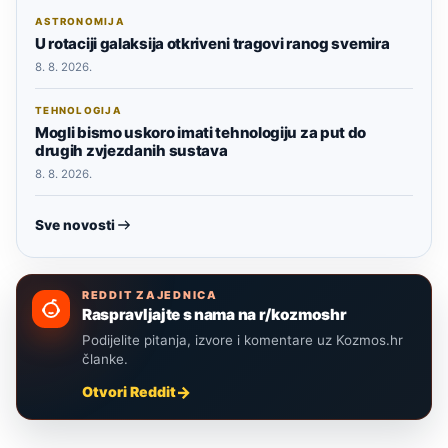
ASTRONOMIJA
U rotaciji galaksija otkriveni tragovi ranog svemira
8. 8. 2026.
TEHNOLOGIJA
Mogli bismo uskoro imati tehnologiju za put do
drugih zvjezdanih sustava
8. 8. 2026.
Sve novosti
REDDIT ZAJEDNICA
Raspravljajte s nama na r/kozmoshr
Podijelite pitanja, izvore i komentare uz Kozmos.hr
članke.
Otvori Reddit