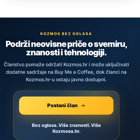
KOZMOS BEZ OGLASA
Podrži neovisne priče o svemiru,
znanosti i tehnologiji.
Članstvo pomaže održati Kozmos.hr i može uključivati
dodatne sadržaje na Buy Me a Coffee, dok članci na
Kozmos.hr-u ostaju javno dostupni.
Postani član
Bez oglasa. Više znanosti. Više
Kozmosa.hr.