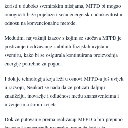
koristi u duboko svemirskim misijama, MFPD bi mogao
omogućiti brže prijelaze i veću energetsku učinkovitost u
odnosu na konvencionalne metode.
Međutim, najvažniji izazov s kojim se suočava MFPD je
postizanje i održavanje stabilnih fuzijskih uvjeta u
svemiru, kako bi se osigurala kontinuirana proizvodnja
energije potrebne za pogon.
I dok je tehnologija koja leži u osnovi MFPD-a još uvijek
u razvoju, Neukart se nada da će poticati daljnju
znatiželju, inovacije i odlučnost među znanstvenicima i
inženjerima širom svijeta.
Dok će putovanje prema realizaciji MFPD-a biti prepuno
izazova i znanstvenih prepreka, moguća korist je