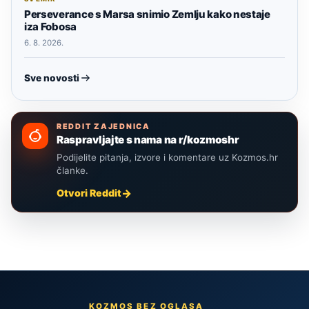
Perseverance s Marsa snimio Zemlju kako nestaje
iza Fobosa
6. 8. 2026.
Sve novosti
REDDIT ZAJEDNICA
Raspravljajte s nama na r/kozmoshr
Podijelite pitanja, izvore i komentare uz Kozmos.hr
članke.
Otvori Reddit
KOZMOS BEZ OGLASA