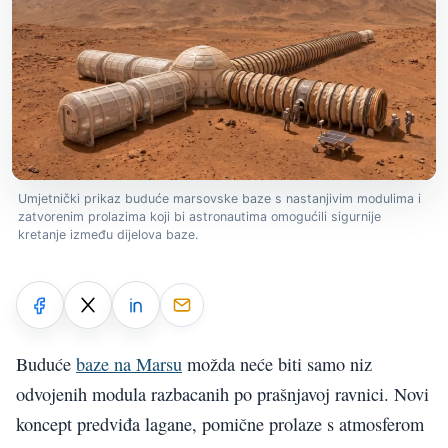
Umjetnički prikaz buduće marsovske baze s nastanjivim modulima i
zatvorenim prolazima koji bi astronautima omogućili sigurnije
kretanje između dijelova baze.
Buduće
baze na Marsu
možda neće biti samo niz
odvojenih modula razbacanih po prašnjavoj ravnici. Novi
koncept predviđa lagane, pomične prolaze s atmosferom