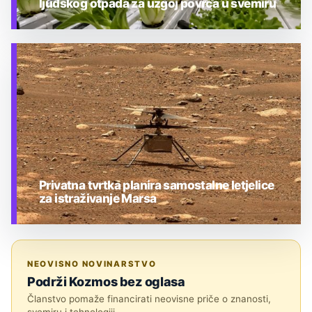
ljudskog otpada za uzgoj povrća u svemiru
TEHNOLOGIJA
Privatna tvrtka planira samostalne letjelice
za istraživanje Marsa
TEHNOLOGIJA
NEOVISNO NOVINARSTVO
Podrži Kozmos bez oglasa
Članstvo pomaže financirati neovisne priče o znanosti,