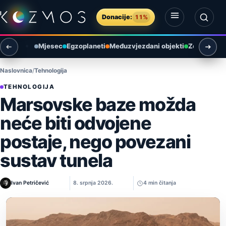
Preskoči na sadržaj
Donacije:
11%
Otvori izbornik
Otvori pretragu
Mjesec
Egzoplaneti
Međuzvjezdani objekti
Zemlja i ok
Naslovnica
Tehnologija
TEHNOLOGIJA
Marsovske baze možda
neće biti odvojene
postaje, nego povezani
sustav tunela
Ivan Petričević
8. srpnja 2026.
4 min čitanja