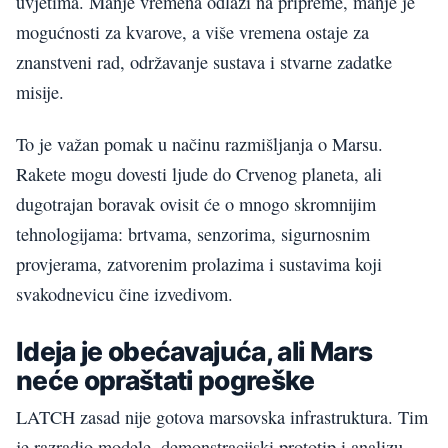
uvjetima. Manje vremena odlazi na pripreme, manje je
mogućnosti za kvarove, a više vremena ostaje za
znanstveni rad, održavanje sustava i stvarne zadatke
misije.
To je važan pomak u načinu razmišljanja o Marsu.
Rakete mogu dovesti ljude do Crvenog planeta, ali
dugotrajan boravak ovisit će o mnogo skromnijim
tehnologijama: brtvama, senzorima, sigurnosnim
provjerama, zatvorenim prolazima i sustavima koji
svakodnevicu čine izvedivom.
Ideja je obećavajuća, ali Mars
neće opraštati pogreške
LATCH zasad nije gotova marsovska infrastruktura. Tim
je razradio modele, demonstracijski prototip i analizu