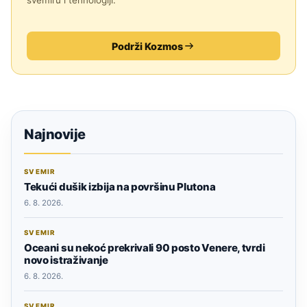
svemiru i tehnologiji.
Podrži Kozmos
Najnovije
SVEMIR
Tekući dušik izbija na površinu Plutona
6. 8. 2026.
SVEMIR
Oceani su nekoć prekrivali 90 posto Venere, tvrdi
novo istraživanje
6. 8. 2026.
SVEMIR