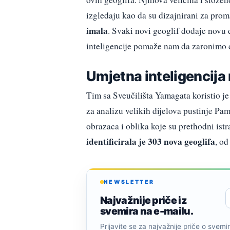
izgledaju kao da su dizajnirani za prom
imala
. Svaki novi geoglif dodaje novu
inteligencije pomaže nam da zaronimo 
Umjetna inteligencija 
Tim sa Sveučilišta Yamagata koristio j
za analizu velikih dijelova pustinje Pa
obrazaca i oblika koje su prethodni istr
identificirala je 303 nova geoglifa
, od
NEWSLETTER
Najvažnije priče iz
svemira na e-mailu.
Prijavite se za najvažnije priče o svemiru