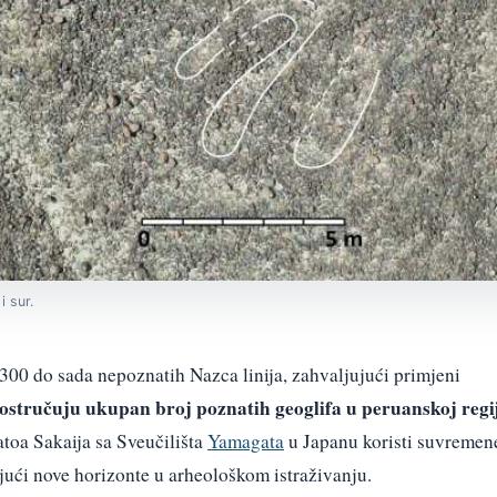
i sur.
 300 do sada nepoznatih Nazca linija, zahvaljujući primjeni
ostručuju ukupan broj poznatih geoglifa u peruanskoj regi
toa Sakaija sa Sveučilišta
Yamagata
u Japanu koristi suvremen
ajući nove horizonte u arheološkom istraživanju.