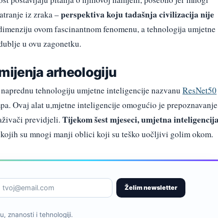
perspektiva koju tadašnja civilizacija nije
atranje iz zraka –
 dimenziju ovom fascinantnom fenomenu, a tehnologija umjetne
dublje u ovu zagonetku.
mijenja arheologiju
e naprednu tehnologiju umjetne inteligencije nazvanu
ResNet50
mpa. Ovaj alat u,mjetne inteligencije omogućio je prepoznavanje
Tijekom šest mjeseci, umjetna inteligencij
aživači previdjeli.
 kojih su mnogi manji oblici koji su teško uočljivi golim okom.
Želim newsletter
, znanosti i tehnologiji.