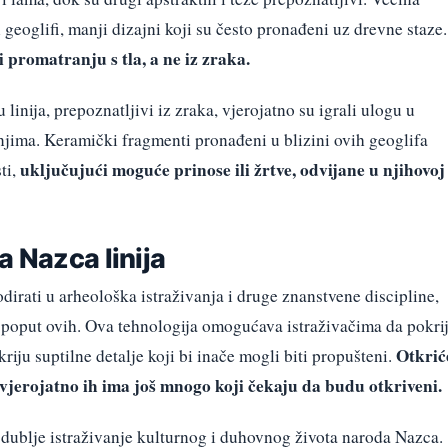
i geoglifi, manji dizajni koji su često pronađeni uz drevne staze.
 promatranju s tla, a ne iz zraka.
u linija, prepoznatljivi iz zraka, vjerojatno su igrali ulogu u
njima. Keramički fragmenti pronađeni u blizini ovih geoglifa
uključujući moguće prinose ili žrtve, odvijane u njihovoj
ti,
a Nazca linija
dirati u arheološka istraživanja i druge znanstvene discipline,
 poput ovih. Ova tehnologija omogućava istraživačima da pokri
Otkrić
iju suptilne detalje koji bi inače mogli biti propušteni.
 vjerojatno ih ima još mnogo koji čekaju da budu otkriveni.
ublje istraživanje kulturnog i duhovnog života naroda Nazca.