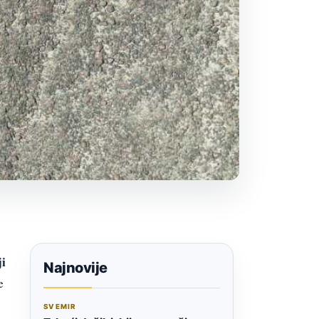
ji
Najnovije
e
SVEMIR