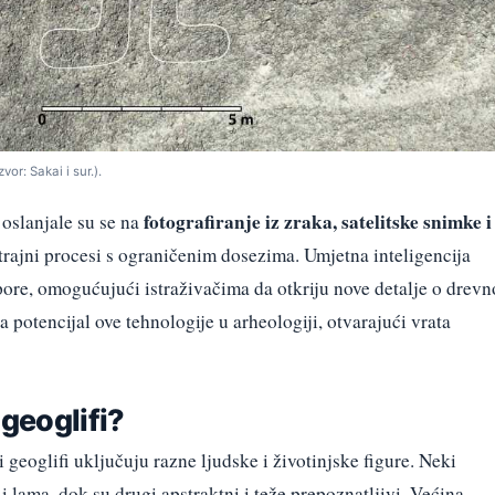
or: Sakai i sur.).
fotografiranje iz zraka, satelitske snimke i
 oslanjale su se na
trajni procesi s ograničenim dosezima. Umjetna inteligencija
pore, omogućujući istraživačima da otkriju nove detalje o drevn
a potencijal ove tehnologije u arheologiji, otvarajući vrata
 geoglifi?
i geoglifi uključuju razne ljudske i životinjske figure. Neki
i lama, dok su drugi apstraktni i teže prepoznatljivi. Većina