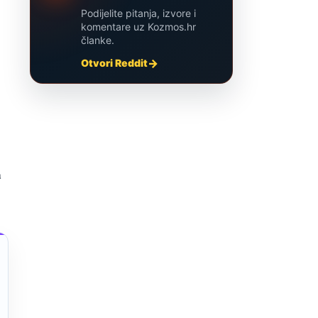
Podijelite pitanja, izvore i
komentare uz Kozmos.hr
članke.
Otvori Reddit
a