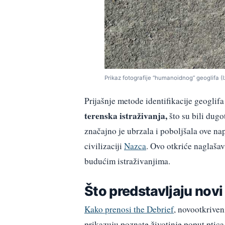
Prikaz fotografije “humanoidnog” geoglifa (Izv
Prijašnje metode identifikacije geoglifa
terenska istraživanja,
što su bili dugo
značajno je ubrzala i poboljšala ove na
civilizaciji
Nazca
. Ovo otkriće naglašav
budućim istraživanjima.
Što predstavljaju novi
Kako prenosi the Debrief
, novootkriven
prikazuju poznate životinje poput ptica 