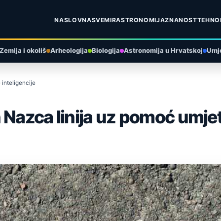
NASLOVNA
SVEMIR
ASTRONOMIJA
ZNANOST
TEHNO
Zemlja i okoliš
Arheologija
Biologija
Astronomija u Hrvatskoj
Umje
inteligencije
 Nazca linija uz pomoć umjet