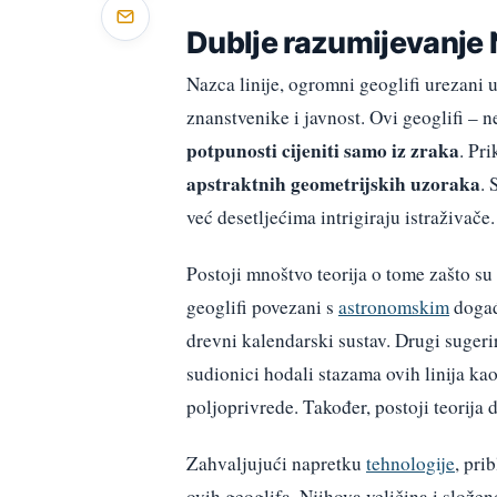
Dublje razumijevanje N
Nazca linije, ogromni geoglifi urezani u
znanstvenike i javnost. Ovi geoglifi – 
potpunosti cijeniti samo iz zraka
. Pr
apstraktnih geometrijskih uzoraka
. 
već desetljećima intrigiraju istraživače.
Postoji mnoštvo teorija o tome zašto su
geoglifi povezani s
astronomskim
događa
drevni kalendarski sustav. Drugi sugeri
sudionici hodali stazama ovih linija ka
poljoprivrede. Također, postoji teorija d
Zahvaljujući napretku
tehnologije
, pri
ovih geoglifa. Njihova veličina i slože