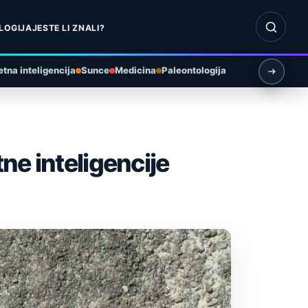
Otvori pr
LOGIJA
JESTE LI ZNALI?
tna inteligencija
Sunce
Medicina
Paleontologija
ne inteligencije