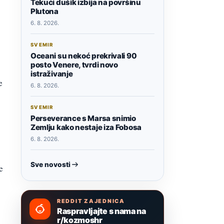
Tekući dušik izbija na površinu
Plutona
6. 8. 2026.
SVEMIR
Oceani su nekoć prekrivali 90
posto Venere, tvrdi novo
istraživanje
e
6. 8. 2026.
SVEMIR
Perseverance s Marsa snimio
Zemlju kako nestaje iza Fobosa
6. 8. 2026.
Sve novosti
e
REDDIT ZAJEDNICA
Raspravljajte s nama na
r/kozmoshr