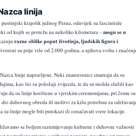
azca linija
 pustinjski krajolik južnog Perua, oduvijek su fascinirale
mogu se u
neki od kojih se protežu na nekoliko kilometara –
razne oblike poput životinja, ljudskih figura i
ikazuju
Stvoreni su prije više od 2.000 godina, a njihova svrha i značenj
 Nazca linije napravljene. Neki znanstvenici smatraju da su
jima, kao što su položaji zvijezda, te da su možda služili kao
raju da su linije korištene u vjerskim ceremonijama, pri čemu su
o dio duhovnog obreda ili molitvi za kišu potrebnu za održavanj
a su linije mogle biti putokazi ili označavati svete lokacije.
bližavamo se boljem razumijevanju kulturne i duhovne važnosti
nost postavljaju pitanja o njihovoj namjeni, posebno jer mnogi