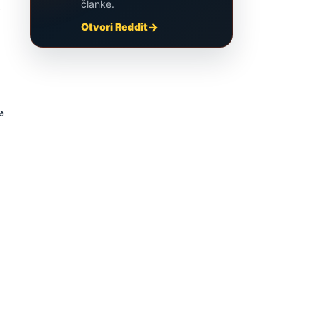
.
članke.
Otvori Reddit
e