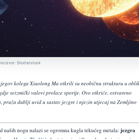
no.Izvor: Shutterstock
njegov kolega Xiaolong Ma otkrili su neobičnu strukturu u obli
gdje seizmički valovi prolaze sporije. Ovo otkriće, ostvareno
 pruža dublji uvid u sastav jezgre i njezin utjecaj na Zemljino
jezgra
od naših nogu nalazi se ogromna kugla tekućeg metala: