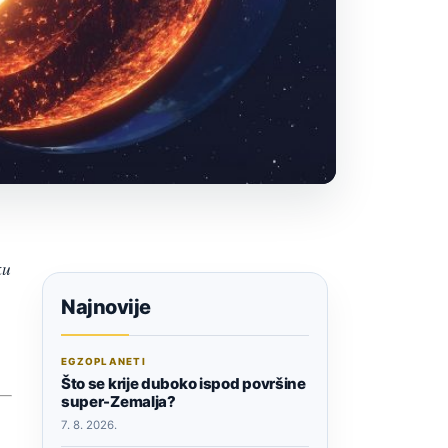
ku
Najnovije
EGZOPLANETI
Što se krije duboko ispod površine
super-Zemalja?
7. 8. 2026.