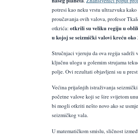
našeg planeta
.
Znanstvenici poput pro
potresi kao neku vrstu ultrazvuka kako 
proučavanja ovih valova, profesor Tkal
otkrili su veliku regiju u ob
otkrića:
u kojoj se seizmički valovi kreću oko
Stručnjaci vjeruju da ova regija sadrži v
ključnu ulogu u golemim strujama tekuć
polje. Ovi rezultati objavljeni su u pr
Većina prijašnjih istraživanja seizmički
početne valove koji se šire svijetom un
bi mogli otkriti nešto novo ako se usmje
seizmičkog vala.
U matematičkom smislu, sličnost izmeđ