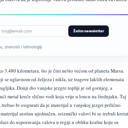
Želim newsletter
, znanosti i tehnologiji.
o 3.480 kilometara, što je čini nešto većom od planeta Marsa.
oji se uglavnom od željeza i nikla, uz tragove lakših elemenata
 ugljika. Donji dio vanjske jezgre topliji je od gornjeg, a
ući metal kreće slično vodi koja vrije u loncu na štednjaku. Taj
trebao bi osigurati da je materijal u vanjskoj jezgri prilično
materijal uistinu ujednačen, seizmički valovi bi se trebali kreta
azi do usporavanja valova u regiji u obliku krafne koju su