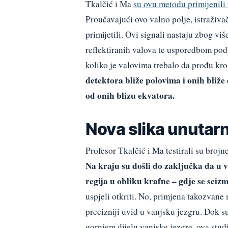
Tkalčić i Ma
su ovu metodu primijenili
Proučavajući ovo valno polje, istraživač
primijetili. Ovi signali nastaju zbog vi
reflektiranih valova te usporedbom podat
koliko je valovima trebalo da prođu kr
detektora bliže polovima i onih bliže
od onih blizu ekvatora.
Nova slika unutarn
Profesor Tkalčić i Ma testirali su brojn
Na kraju su došli do zaključka da u v
regija u obliku krafne – gdje se seizm
uspjeli otkriti. No, primjena takozvane 
precizniji uvid u vanjsku jezgru. Dok su
gornjem dijelu vanjske jezgre, ova stud