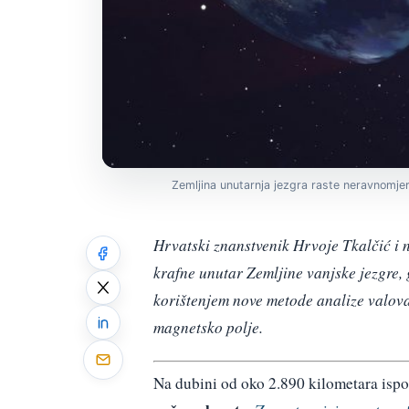
Zemljina unutarnja jezgra raste neravnomjer
Hrvatski znanstvenik Hrvoje Tkalčić i 
krafne unutar Zemljine vanjske jezgre, 
korištenjem nove metode analize valova,
magnetsko polje.
Na dubini od oko 2.890 kilometara isp