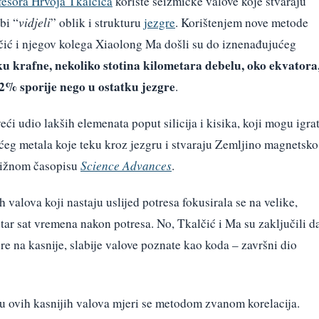
fesora Hrvoja Tkalčića
koriste seizmičke valove koje stvaraju
bi “
vidjeli
” oblik i strukturu
jezgre
. Korištenjem nove metode
čić i njegov kolega Xiaolong Ma došli su do iznenađujućeg
liku krafne, nekoliko stotina kilometara debelu, oko ekvatora
 2% sporije nego u ostatku jezgre
.
eći udio lakših elemenata poput silicija i kisika, koji mogu igrat
eg metala koje teku kroz jezgru i stvaraju Zemljino magnetsko
estižnom časopisu
Science Advances
.
h valova koji nastaju uslijed potresa fokusirala se na velike,
utar sat vremena nakon potresa. No, Tkalčić i Ma su zaključili d
re na kasnije, slabije valove poznate kao koda – završni dio
u ovih kasnijih valova mjeri se metodom zvanom korelacija.