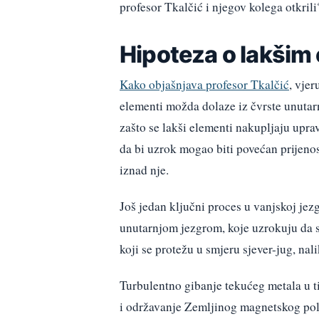
profesor Tkalčić i njegov kolega otkrili
Hipoteza o lakšim 
Kako objašnjava profesor Tkalčić
, vjer
elementi možda dolaze iz čvrste unutarn
zašto se lakši elementi nakupljaju upra
da bi uzrok mogao biti povećan prijenos
iznad nje.
Još jedan ključni proces u vanjskoj je
unutarnjom jezgrom, koje uzrokuju da se
koji se protežu u smjeru sjever-jug, n
Turbulentno gibanje tekućeg metala u t
i održavanje Zemljinog magnetskog polj