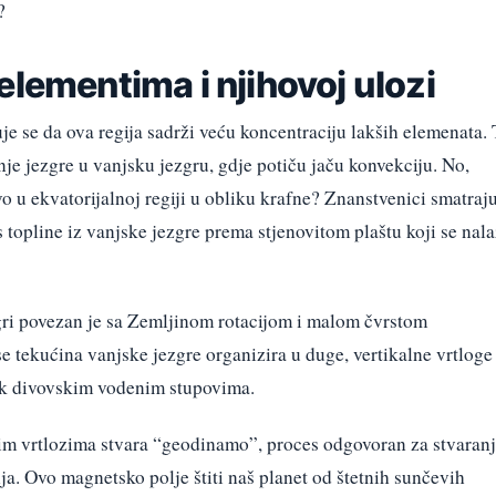
?
elementima i njihovoj ulozi
uje se da ova regija sadrži veću koncentraciju lakših elemenata. 
je jezgre u vanjsku jezgru, gdje potiču jaču konvekciju. No,
vo u ekvatorijalnoj regiji u obliku krafne? Znanstvenici smatraj
 topline iz vanjske jezgre prema stjenovitom plaštu koji se nala
zgri povezan je sa Zemljinom rotacijom i malom čvrstom
 tekućina vanjske jezgre organizira u duge, vertikalne vrtloge
alik divovskim vodenim stupovima.
im vrtlozima stvara “geodinamo”, proces odgovoran za stvaran
a. Ovo magnetsko polje štiti naš planet od štetnih sunčevih