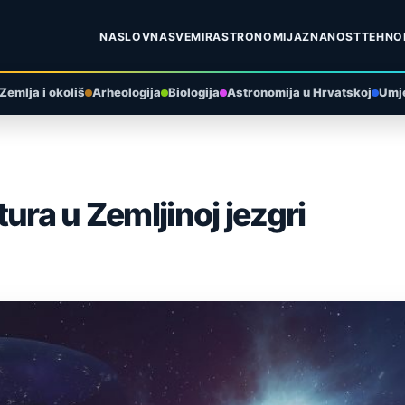
NASLOVNA
SVEMIR
ASTRONOMIJA
ZNANOST
TEHNO
Zemlja i okoliš
Arheologija
Biologija
Astronomija u Hrvatskoj
Umje
ura u Zemljinoj jezgri