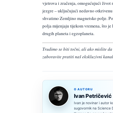
vjetrova i zračenja, omogućujući život 
jezgre – uključujući nedavno otkrivenu
shvatimo Zemljino magnetsko polje. Pos
polja mijenjaju tijekom vremena, što je 
drugih planeta i egzoplaneta.
Trudimo se biti točni, ali ako mislite 
zaboravite pratiti naš ekskluzivni kana
O AUTORU
Ivan Petričević
Ivan je novinar i autor k
sugovornik na Science Di