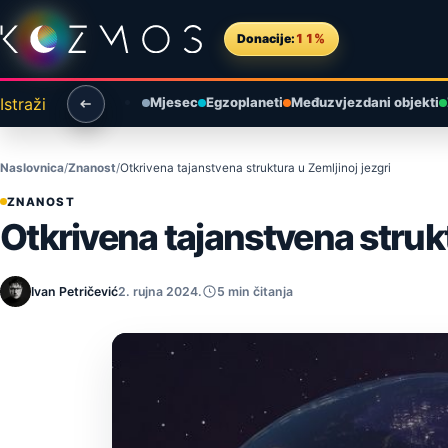
Preskoči na sadržaj
Donacije:
11%
Istraži
Mjesec
Egzoplaneti
Međuzvjezdani objekti
Naslovnica
Znanost
Otkrivena tajanstvena struktura u Zemljinoj jezgri
ZNANOST
Otkrivena tajanstvena strukt
Ivan Petričević
2. rujna 2024.
5 min čitanja