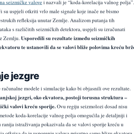
 na seizmičke valove
i nazvali je “koda-korelacija valnog polja”
i su uspjeli otkriti vrlo male signale koje inače ne bismo
šestrukih refleksija unutar Zemlje. Analizom putanja tih
aka s različitih seizmičkih detektora, uspjeli su izračunati
Usporedili su rezultate između seizmičkih
oz Zemlju.
 ekvatoru te ustanovili da se valovi bliže polovima kreću brž
je jezgre
e računalne modele i simulacije kako bi objasnili ove rezultate.
anjskoj jezgri, oko ekvatora, postoji torusna struktura –
ički valovi kreću sporije.
Ovu regiju seizmolozi dosad nisu
metode koda-korelacije valnog polja omogućila je detaljniji i
 ranija istraživanja pokazivala da se valovi sporije kreću u
ija otkriva da je usporenje valova prisutno samo blizu ekvatora.