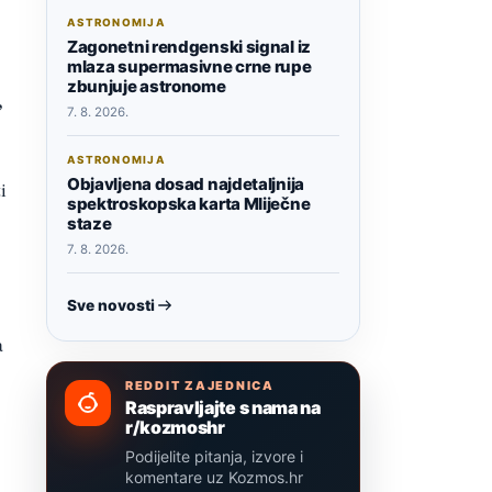
ASTRONOMIJA
Zagonetni rendgenski signal iz
mlaza supermasivne crne rupe
zbunjuje astronome
,
7. 8. 2026.
ASTRONOMIJA
Objavljena dosad najdetaljnija
i
spektroskopska karta Mliječne
staze
7. 8. 2026.
Sve novosti
a
REDDIT ZAJEDNICA
Raspravljajte s nama na
r/kozmoshr
Podijelite pitanja, izvore i
komentare uz Kozmos.hr