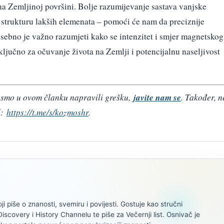
na Zemljinoj površini. Bolje razumijevanje sastava vanjske
 strukturu lakših elemenata – pomoći će nam da preciznije
ebno je važno razumjeti kako se intenzitet i smjer magnetskog
ključno za očuvanje života na Zemlji i potencijalnu naseljivost
javite nam se
da smo u ovom članku napravili grešku,
. Također, n
l:
https://t.me/s/kozmoshr
.
oji piše o znanosti, svemiru i povijesti. Gostuje kao stručni
scovery i History Channelu te piše za Večernji list. Osnivač je