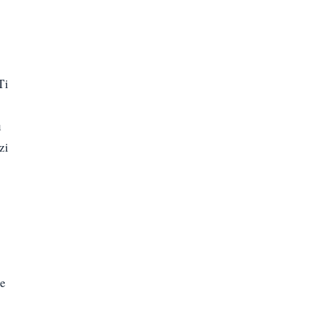
Ti
u
zi
je