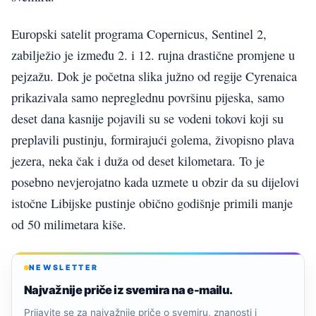
Europski satelit programa Copernicus, Sentinel 2,
zabilježio je između 2. i 12. rujna drastične promjene u
pejzažu. Dok je početna slika južno od regije Cyrenaica
prikazivala samo nepreglednu površinu pijeska, samo
deset dana kasnije pojavili su se vodeni tokovi koji su
preplavili pustinju, formirajući golema, živopisno plava
jezera, neka čak i duža od deset kilometara. To je
posebno nevjerojatno kada uzmete u obzir da su dijelovi
istočne Libijske pustinje obično godišnje primili manje
od 50 milimetara kiše.
NEWSLETTER
Najvažnije priče iz svemira na e-mailu.
Prijavite se za najvažnije priče o svemiru, znanosti i