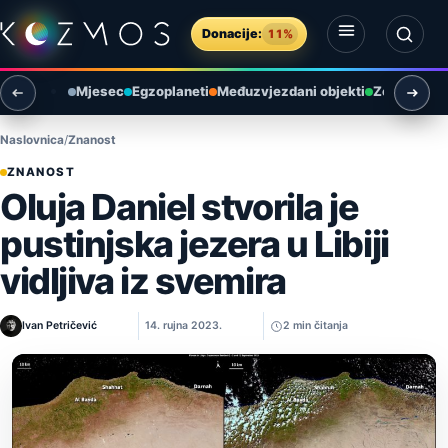
Preskoči na sadržaj
Donacije:
11%
Otvori izbornik
Otvori pretragu
Mjesec
Egzoplaneti
Međuzvjezdani objekti
Zemlja i ok
Naslovnica
Znanost
ZNANOST
Oluja Daniel stvorila je
pustinjska jezera u Libiji
vidljiva iz svemira
Ivan Petričević
14. rujna 2023.
2 min čitanja