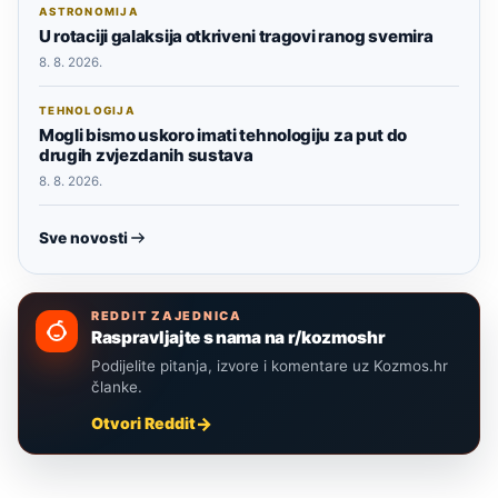
ASTRONOMIJA
U rotaciji galaksija otkriveni tragovi ranog svemira
8. 8. 2026.
TEHNOLOGIJA
Mogli bismo uskoro imati tehnologiju za put do
drugih zvjezdanih sustava
8. 8. 2026.
Sve novosti
REDDIT ZAJEDNICA
Raspravljajte s nama na r/kozmoshr
Podijelite pitanja, izvore i komentare uz Kozmos.hr
članke.
Otvori Reddit