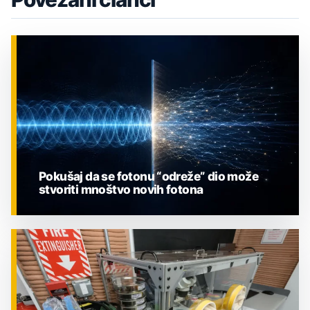
Pokušaj da se fotonu “odreže” dio može
stvoriti mnoštvo novih fotona
ZNANOST