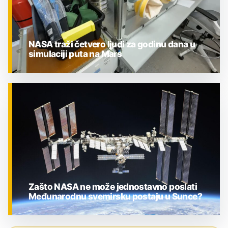
NASA traži četvero ljudi za godinu dana u
simulaciji puta na Mars
ZNANOST
Zašto NASA ne može jednostavno poslati
Međunarodnu svemirsku postaju u Sunce?