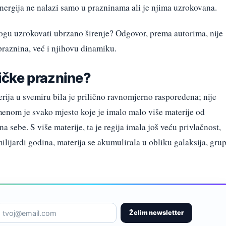
nergija ne nalazi samo u prazninama ali je njima uzrokovana.
gu uzrokovati ubrzano širenje? Odgovor, prema autorima, nije
raznina, već i njihovu dinamiku.
ičke praznine?
erija u svemiru bila je prilično ravnomjerno raspoređena; nije
emenom je svako mjesto koje je imalo malo više materije od
na sebe. S više materije, ta je regija imala još veću privlačnost,
milijardi godina, materija se akumulirala u obliku galaksija, gru
Želim newsletter