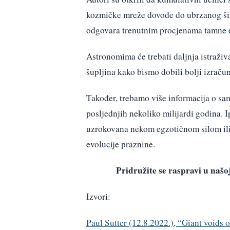
kozmičke mreže dovode do ubrzanog ši
odgovara trenutnim procjenama tamne e
Astronomima će trebati daljnja istraživ
šupljina kako bismo dobili bolji izraču
Također, trebamo više informacija o sam
posljednjih nekoliko milijardi godina. I
uzrokovana nekom egzotičnom silom ili
evolucije praznine.
Pridružite se raspravi u na
Izvori:
Paul Sutter (12.8.2022.), “Giant voids 