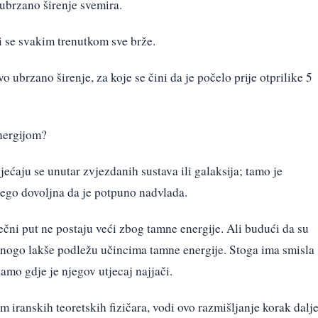
ubrzano širenje svemira.
ri se svakim trenutkom sve brže.
ubrzano širenje, za koje se čini da je počelo prije otprilike 5
nergijom?
ećaju se unutar zvjezdanih sustava ili galaksija; tamo je
 nego dovoljna da je potpuno nadvlada.
ječni put ne postaju veći zbog tamne energije. Ali budući da su
nogo lakše podležu učincima tamne energije. Stoga ima smisla
tamo gdje je njegov utjecaj najjači.
 iranskih teoretskih fizičara, vodi ovo razmišljanje korak dalje