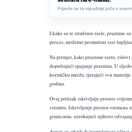
Prijavite se za najvažnije priče o svemiru
I kako su te strukture rasle, praznine s
proces, možemo promatrati rast šupljina
Na primjer, kako praznine rastu, zidovi 
dopuštajući spajanje praznina. U sljedeć
kozmičku mrežu, tjerajući svu materiju
godina.
Ovaj pritisak iskrivljuje prostor-vrijeme
svemiru. Iskrivljenje prostor-vremena z
granicama, uzrokujući njihovo odvajanj
Autori su otkrili da kumulativni učinci