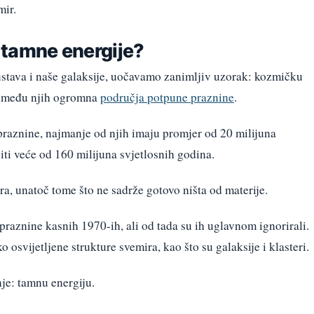
mir.
i tamne energije?
stava i naše galaksije, uočavamo zanimljiv uzorak: kozmičku
 između njih ogromna
područja potpune praznine
.
raznine, najmanje od njih imaju promjer od 20 milijuna
ti veće od 160 milijuna svjetlosnih godina.
a, unatoč tome što ne sadrže gotovo ništa od materije.
praznine kasnih 1970-ih, ali od tada su ih uglavnom ignorirali.
 osvijetljene strukture svemira, kao što su galaksije i klasteri.
je: tamnu energiju.