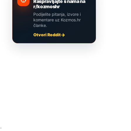
Raspravljajte s nama na
r/kozmoshr
Podijelite pitanja, izvore i
komentare uz Kozmos.hr
članke.
Otvori Reddit
.