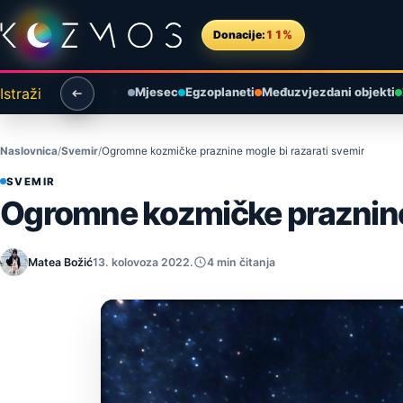
Preskoči na sadržaj
Donacije:
11%
Istraži
Mjesec
Egzoplaneti
Međuzvjezdani objekti
Naslovnica
Svemir
Ogromne kozmičke praznine mogle bi razarati svemir
SVEMIR
Ogromne kozmičke praznine 
Matea Božić
13. kolovoza 2022.
4 min čitanja