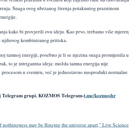
renja. Snaga ovog ubrzanog širenja potaknutog prazninom
nergije.
anja kako bi provjerili ovu ideju. Kao prvo, trebamo više mjeren
n njihovog kombiniranog pritiska.
oj tamnoj energiji, posebno je li se njezina snaga promijenila u
pak, to je intrigantna ideja: možda tamna energija nije
 procesom u svemiru, već je jednostavno nusprodukt normalne
šoj Telegram grupi. KOZMOS Telegram-
t.me/kozmoshr
of nothingness may be flinging the universe apart,” Live Science