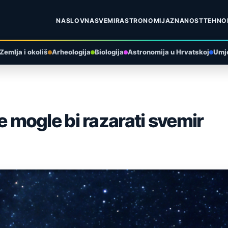
NASLOVNA
SVEMIR
ASTRONOMIJA
ZNANOST
TEHNO
Zemlja i okoliš
Arheologija
Biologija
Astronomija u Hrvatskoj
Umje
mogle bi razarati svemir