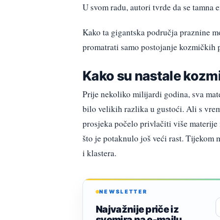
U svom radu, autori tvrde da se tamna e
Kako ta gigantska područja praznine mo
promatrati samo postojanje kozmičkih p
Kako su nastale kozm
Prije nekoliko milijardi godina, sva mat
bilo velikih razlika u gustoći. Ali s vr
prosjeka počelo privlačiti više materije 
što je potaknulo još veći rast. Tijekom 
i klastera.
NEWSLETTER
Najvažnije priče iz
svemira na e-mailu.