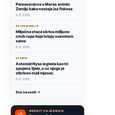
Perseverance s Marsa snimio
Zemlju kako nestaje iza Fobosa
6. 8. 2026.
ASTRONOMIJA
Mliječna staza skriva milijune
crnih rupa koje lutaju svemirom
same
6. 8. 2026.
SVEMIR
Asteroid Nysa izgleda kao tri
spojena tijela, a uz njega je
otkriven mali mjesec
6. 8. 2026.
Sve novosti
REDDIT ZAJEDNICA