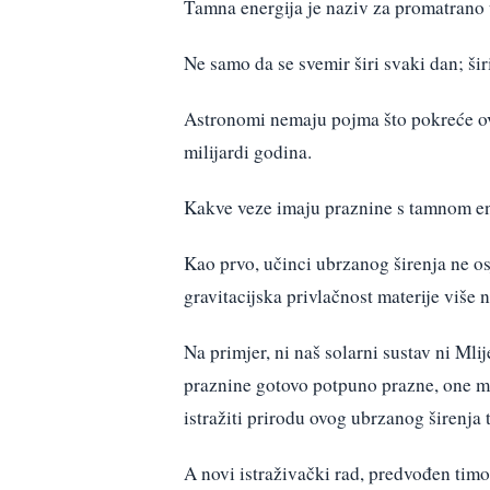
Tamna energija je naziv za promatrano 
Ne samo da se svemir širi svaki dan; ši
Astronomi nemaju pojma što pokreće ovo 
milijardi godina.
Kakve veze imaju praznine s tamnom e
Kao prvo, učinci ubrzanog širenja ne osj
gravitacijska privlačnost materije više
Na primjer, ni naš solarni sustav ni Mli
praznine gotovo potpuno prazne, one m
istražiti prirodu ovog ubrzanog širenja 
A novi istraživački rad, predvođen timom