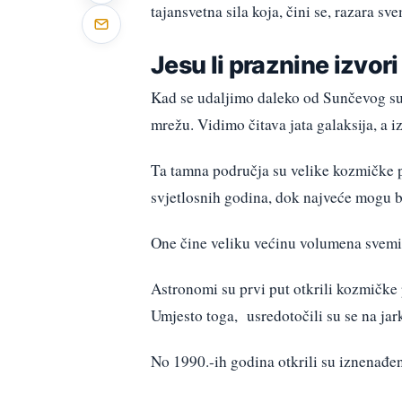
tajansvetna sila koja, čini se, razara sve
Jesu li praznine izvor
Kad se udaljimo daleko od Sunčevog su
mrežu. Vidimo čitava jata galaksija, a
Ta tamna područja su velike kozmičke p
svjetlosnih godina, dok najveće mogu bi
One čine veliku većinu volumena svemir
Astronomi su prvi put otkrili kozmičke 
Umjesto toga, usredotočili su se na jarko
No 1990.-ih godina otkrili su iznenađen