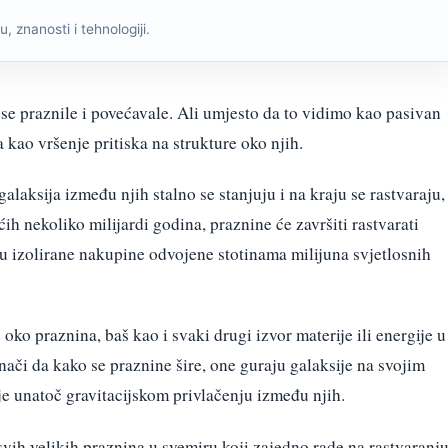
, znanosti i tehnologiji.
u se praznile i povećavale. Ali umjesto da to vidimo kao pasivan
 kao vršenje pritiska na strukture oko njih.
galaksija između njih stalno se stanjuju i na kraju se rastvaraju,
ih nekoliko milijardi godina, praznine će završiti rastvarati
 u izolirane nakupine odvojene stotinama milijuna svjetlosnih
 oko praznina, baš kao i svaki drugi izvor materije ili energije u
nači da kako se praznine šire, one guraju galaksije na svojim
e unatoč gravitacijskom privlačenju između njih.
 svih velikih praznina u svemiru koji zajedno rade na rastvaranj