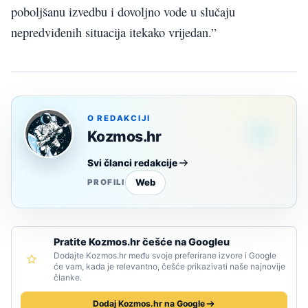
poboljšanu izvedbu i dovoljno vode u slučaju
nepredviđenih situacija itekako vrijedan.”
O REDAKCIJI
Kozmos.hr
Svi članci redakcije
Web
PROFILI
Pratite Kozmos.hr češće na Googleu
Dodajte Kozmos.hr među svoje preferirane izvore i Google
će vam, kada je relevantno, češće prikazivati naše najnovije
članke.
Dodaj Kozmos.hr na Google