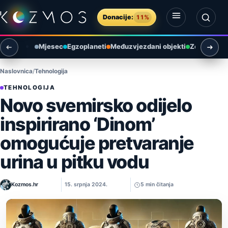
Preskoči na sadržaj
Donacije:
11%
Otvori izbornik
Otvori pretragu
Mjesec
Egzoplaneti
Međuzvjezdani objekti
Zemlja i ok
Naslovnica
Tehnologija
TEHNOLOGIJA
Novo svemirsko odijelo
inspirirano ‘Dinom’
omogućuje pretvaranje
urina u pitku vodu
Kozmos.hr
15. srpnja 2024.
5 min čitanja