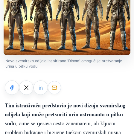
Novo svemirsko odijelo inspirirano 'Dinom' omogućuje pretvaranje
urina u pitku vodu
Tim istraživača predstavio je novi dizajn svemirskog
odijela koji može pretvoriti urin astronauta u pitku
vodu
, čime se rješava često zanemareni, ali ključni
problem hidracije i higijene tijekom svemirskih misija.