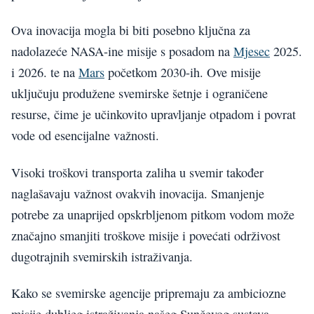
Ova inovacija mogla bi biti posebno ključna za
nadolazeće NASA-ine misije s posadom na
Mjesec
2025.
i 2026. te na
Mars
početkom 2030-ih. Ove misije
uključuju produžene svemirske šetnje i ograničene
resurse, čime je učinkovito upravljanje otpadom i povrat
vode od esencijalne važnosti.
Visoki troškovi transporta zaliha u svemir također
naglašavaju važnost ovakvih inovacija. Smanjenje
potrebe za unaprijed opskrbljenom pitkom vodom može
značajno smanjiti troškove misije i povećati održivost
dugotrajnih svemirskih istraživanja.
Kako se svemirske agencije pripremaju za ambiciozne
misije dubljeg istraživanja našeg Sunčevog sustava,