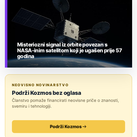
Misteriozni signal iz orbite povezan s
NASA-inim satelitom koji je ugašen prije 57
godina
TEHNOLOGIJA
NEOVISNO NOVINARSTVO
Podrži Kozmos bez oglasa
Članstvo pomaže financirati neovisne priče o znanosti,
svemiru i tehnologiji.
Podrži Kozmos