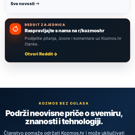
Sve novosti
REDDIT ZAJEDNICA
Raspravljajte s nama na r/kozmoshr
Podijelite pitanja, izvore i komentare uz Kozmos.hr
članke.
Otvori Reddit
KOZMOS BEZ OGLASA
Podrži neovisne priče o svemiru,
znanosti i tehnologiji.
Članstvo pomaže održati Kozmos.hr i može uključivati