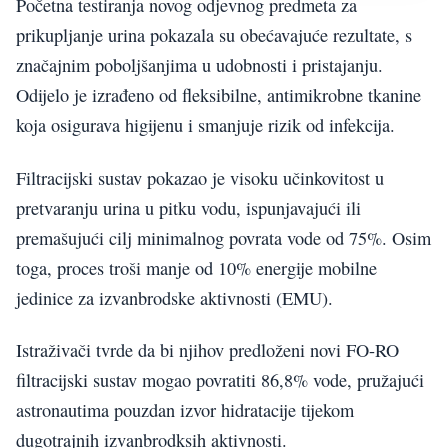
Početna testiranja novog odjevnog predmeta za
prikupljanje urina pokazala su obećavajuće rezultate, s
značajnim poboljšanjima u udobnosti i pristajanju.
Odijelo je izrađeno od fleksibilne, antimikrobne tkanine
koja osigurava higijenu i smanjuje rizik od infekcija.
Filtracijski sustav pokazao je visoku učinkovitost u
pretvaranju urina u pitku vodu, ispunjavajući ili
premašujući cilj minimalnog povrata vode od 75%. Osim
toga, proces troši manje od 10% energije mobilne
jedinice za izvanbrodske aktivnosti (EMU).
Istraživači tvrde da bi njihov predloženi novi FO-RO
filtracijski sustav mogao povratiti 86,8% vode, pružajući
astronautima pouzdan izvor hidratacije tijekom
dugotrajnih izvanbrodksih aktivnosti.