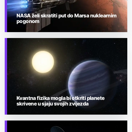
NASA želi skratiti put do Marsa nuklearnim
pogonom
TEHNOLOGIJA
Kvantna fizika mogla bi otkriti planete
skrivene u sjaju svojih zvijezda
TEHNOLOGIJA