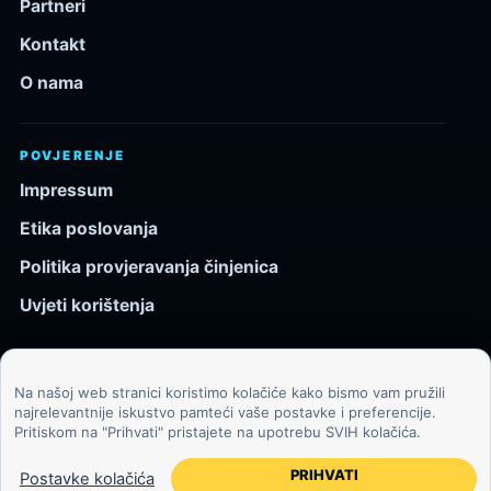
Partneri
Kontakt
O nama
POVJERENJE
Impressum
Etika poslovanja
Politika provjeravanja činjenica
Uvjeti korištenja
Na našoj web stranici koristimo kolačiće kako bismo vam pružili
© 2026 Kozmos.hr. Sva prava pridržana.
najrelevantnije iskustvo pamteći vaše postavke i preferencije.
Pritiskom na "Prihvati" pristajete na upotrebu SVIH kolačića.
Svemir, znanost, tehnologija i velike ideje za znatiželjne
čitatelje.
PRIHVATI
Postavke kolačića