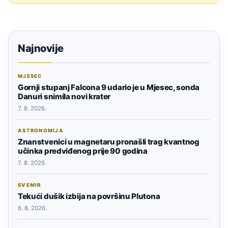
Najnovije
MJESEC
Gornji stupanj Falcona 9 udario je u Mjesec, sonda
Danuri snimila novi krater
7. 8. 2026.
ASTRONOMIJA
Znanstvenici u magnetaru pronašli trag kvantnog
učinka predviđenog prije 90 godina
7. 8. 2026.
SVEMIR
Tekući dušik izbija na površinu Plutona
6. 8. 2026.