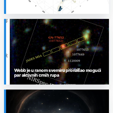
otkrila plin koji stalno mijenja stanje
SVEMIR
Webb je u ranom svemiru pronašao mogući
par aktivnih crnih rupa
SVEMIR