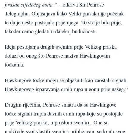
prasak sljedećeg eona.“
– otkriva Sir Penrose
Telegraphu. Objašnjava kako Veliki prasak nije početak
te da je nešto postojalo prije njega. To što je bilo prije,
također ćemo gledati u dalekoj budućnosti.
Ideja postojanja drugih svemira prije Velikog praska
dolazi od onog što Penrose naziva Hawkingovim
točkama.
Hawkingove točke mogu se objasniti kao zaostali signali
Hawkingovog isparavanja crnih rupa u eonu prije našeg.“
Drugim riječima, Penrose smatra da su Hawkingove
točke signali trupla davnih crnih rupa koje su postojale
prije Velikog praska, u prošlom svemiru. One su
nadživile svoj vlastiti svemir i približavaju se kraju svog