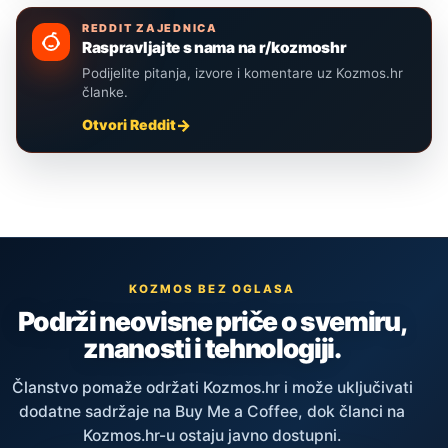
REDDIT ZAJEDNICA
Raspravljajte s nama na r/kozmoshr
Podijelite pitanja, izvore i komentare uz Kozmos.hr
članke.
Otvori Reddit
KOZMOS BEZ OGLASA
Podrži neovisne priče o svemiru,
znanosti i tehnologiji.
Članstvo pomaže održati Kozmos.hr i može uključivati
dodatne sadržaje na Buy Me a Coffee, dok članci na
Kozmos.hr-u ostaju javno dostupni.