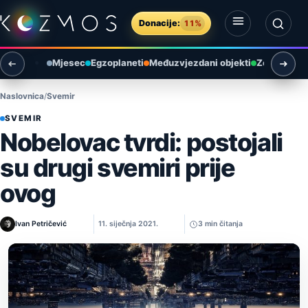
Preskoči na sadržaj
Donacije:
11%
Otvori izbornik
Otvori pretragu
Mjesec
Egzoplaneti
Međuzvjezdani objekti
Zemlja i ok
Naslovnica
Svemir
SVEMIR
Nobelovac tvrdi: postojali
su drugi svemiri prije
ovog
Ivan Petričević
11. siječnja 2021.
3 min čitanja