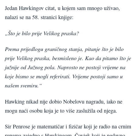
Jedan Hawkingov citat, u kojem sam mnogo uživao,
nalazi se na 58. stranici knjige:
„Što je bilo prije Velikog praska?
Prema prijedlogu graničnog stanja, pitanje što je bilo
prije Velikog praska, besmisleno je. Kao da pitamo što je
južnije od Južnog pola. Naprosto ne postoji vrijeme na
koje bismo se mogli referirati. Vrijeme postoji samo u
našem svemiru.“
Hawking nikad nije dobio Nobelovu nagradu, iako ne
mogu naći osobu koja je to više zaslužila od njega.
Sir Penrose je matematičar i fizičar koji je radio na crnim
rupama zajedno s Hawkingom. Čovjek koji je nedavno