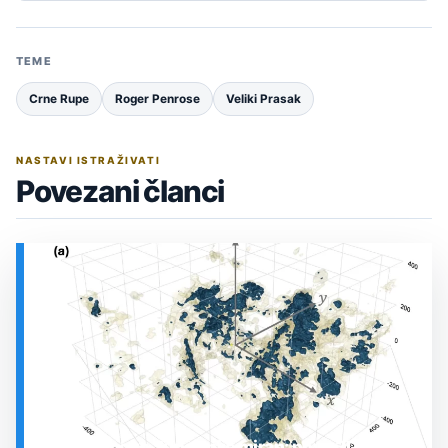
TEME
Crne Rupe
Roger Penrose
Veliki Prasak
NASTAVI ISTRAŽIVATI
Povezani članci
Prostor oko Sunca nije miran: nova 3D karta