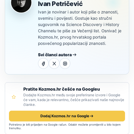
Ivan Petričević
Ivan je novinar i autor koji piše o znanosti,
svemiru i povijesti. Gostuje kao stručni
sugovornik na Science Discovery i History
Channelu te piše za Večernji list. Osnivač je
Kozmos.hr, prvog hrvatskog portala
posvećenog popularizaciji znanosti.
Svi članci autora
Pratite Kozmos.hr češće na Googleu
Dodajte Kozmos.hr među svoje preferirane izvore i Google
će vam, kada je relevantno, češće prikazivati naše najnovije
članke.
Dodaj Kozmos.hr na Google
Potrebno je biti prijavljen na Google račun. Odabir možete promijeniti u bilo kojem
trenutku.