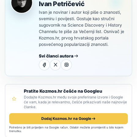
Ivan Petričević
Ivan je novinar i autor koji piše o znanosti,
svemiru i povijesti. Gostuje kao stručni
sugovornik na Science Discovery i History
Channelu te piše za Večernji list. Osnivač je
Kozmos.hr, prvog hrvatskog portala
posvećenog popularizaciji znanosti.
Svi članci autora
Pratite Kozmos.hr češće na Googleu
Dodajte Kozmos.hr među svoje preferirane izvore i Google
će vam, kada je relevantno, češće prikazivati naše najnovije
članke.
Dodaj Kozmos.hr na Google
Potrebno je biti prijavljen na Google račun. Odabir možete promijeniti u bilo kojem
trenutku.