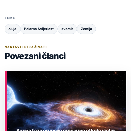
TEME
oluja
Polarna Svijetlost
svemir
Zemlja
NASTAVI ISTRAŽIVATI
Povezani članci
Kasna faza erupcije crne rupe otkrila vjetar