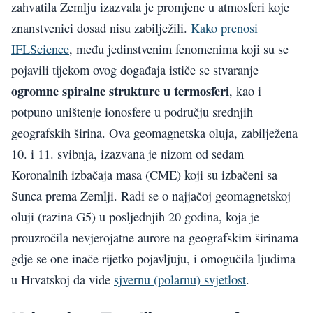
zahvatila Zemlju izazvala je promjene u atmosferi koje
znanstvenici dosad nisu zabilježili.
Kako prenosi
IFLScience
, među jedinstvenim fenomenima koji su se
pojavili tijekom ovog događaja ističe se stvaranje
ogromne spiralne strukture u termosferi
, kao i
potpuno uništenje ionosfere u području srednjih
geografskih širina. Ova geomagnetska oluja, zabilježena
10. i 11. svibnja, izazvana je nizom od sedam
Koronalnih izbačaja masa (CME) koji su izbačeni sa
Sunca prema Zemlji. Radi se o najjačoj geomagnetskoj
oluji (razina G5) u posljednjih 20 godina, koja je
prouzročila nevjerojatne aurore na geografskim širinama
gdje se one inače rijetko pojavljuju, i omogučila ljudima
u Hrvatskoj da vide
sjvernu (polarnu) svjetlost
.