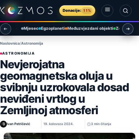
Preskoči na sadržaj
Donacije:
11%
Otvori izbornik
Otvori pretragu
Mjesec
Egzoplaneti
Međuzvjezdani objekti
Zemlja i ok
Naslovnica
Astronomija
ASTRONOMIJA
Nevjerojatna
geomagnetska oluja u
svibnju uzrokovala dosad
neviđeni vrtlog u
Zemljinoj atmosferi
Ivan Petričević
19. kolovoza 2024.
3 min čitanja