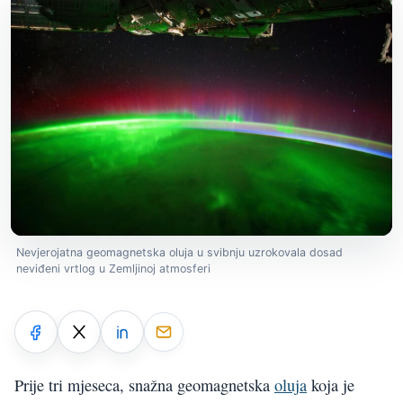
Nevjerojatna geomagnetska oluja u svibnju uzrokovala dosad
neviđeni vrtlog u Zemljinoj atmosferi
Prije tri mjeseca, snažna geomagnetska
oluja
koja je