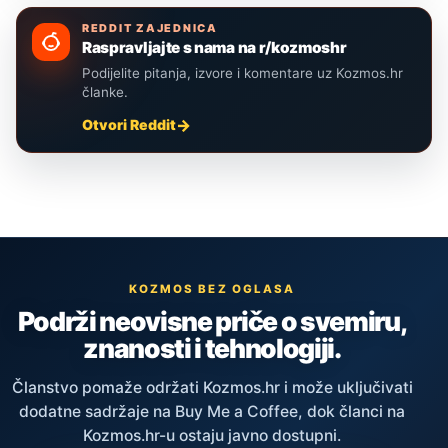
REDDIT ZAJEDNICA
Raspravljajte s nama na r/kozmoshr
Podijelite pitanja, izvore i komentare uz Kozmos.hr
članke.
Otvori Reddit
KOZMOS BEZ OGLASA
Podrži neovisne priče o svemiru,
znanosti i tehnologiji.
Članstvo pomaže održati Kozmos.hr i može uključivati
dodatne sadržaje na Buy Me a Coffee, dok članci na
Kozmos.hr-u ostaju javno dostupni.