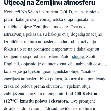
Utjecaj na Zemljinu atmosferu
Koristeći NASA-in instrument GOLD, znanstvenici su
pratili kako je ova geomagnetska oluja utjecala na
različite slojeve Zemljine atmosfere. Dva nova
istraživanja pokazala su kako je ovaj događaj značajno
izobličio strukturu atmosfere. Jedno od istraživanja
fokusiralo se na promjene temperature i tlaka koje su
izmijenile raspored termosfere. Autor
studije
, Scott
England, objasnio je da intenzivna kiša nabijenih čestica,
koja se javlja tijekom geomagnetske oluje, “znatno
zagrijava atmosferu blizu polova, što uzrokuje pomicanje
zraka od polova prema ekvatoru.” Tijekom oluje
od 400 Kelvina
zabilježena je razlika u temperaturi
(127°C) između polova i ekvatora.
Ove promjene
dovele su do stvaranja “dosad neviđene strukture u