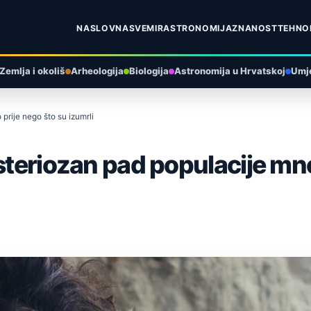
NASLOVNA
SVEMIR
ASTRONOMIJA
ZNANOST
TEHNO
Zemlja i okoliš
Arheologija
Biologija
Astronomija u Hrvatskoj
Umje
prije nego što su izumrli
isteriozan pad populacije mn