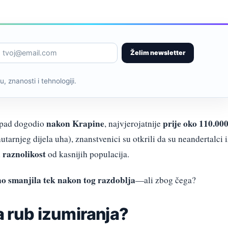
Želim newsletter
, znanosti i tehnologiji.
nakon Krapine
prije oko 110.00
j pad dogodio
, najvjerojatnije
utarnjeg dijela uha), znanstvenici su otkrili da su neandertalci 
 raznolikost
od kasnijih populacija.
o smanjila tek nakon tog razdoblja
—ali zbog čega?
na rub izumiranja?