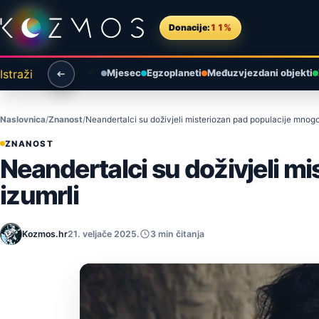
Preskoči na sadržaj
Donacije:
11%
Istraži
Mjesec
Egzoplaneti
Međuzvjezdani objekti
Naslovnica
Znanost
Neandertalci su doživjeli misteriozan pad populacije mnogo 
ZNANOST
Neandertalci su doživjeli m
izumrli
Kozmos.hr
21. veljače 2025.
3 min čitanja