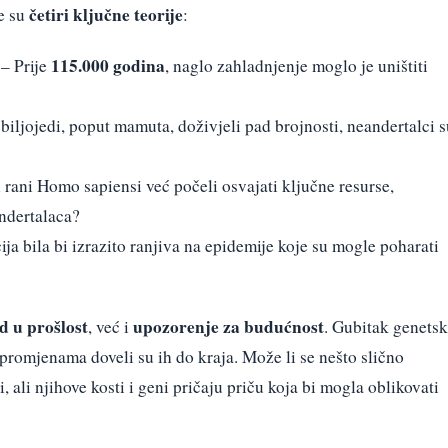
četiri ključne teorije
e su
:
115.000 godina
– Prije
, naglo zahladnjenje moglo je uništiti
biljojedi, poput mamuta, doživjeli pad brojnosti, neandertalci s
i rani Homo sapiensi već počeli osvajati ključne resurse,
ndertalaca?
ija bila bi izrazito ranjiva na epidemije koje su mogle poharati
d u prošlost
upozorenje za budućnost
, već i
. Gubitak genets
promjenama doveli su ih do kraja. Može li se nešto slično
, ali njihove kosti i geni pričaju priču koja bi mogla oblikovati