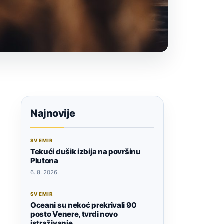
Najnovije
SVEMIR
Tekući dušik izbija na površinu
Plutona
6. 8. 2026.
SVEMIR
Oceani su nekoć prekrivali 90
posto Venere, tvrdi novo
istraživanje