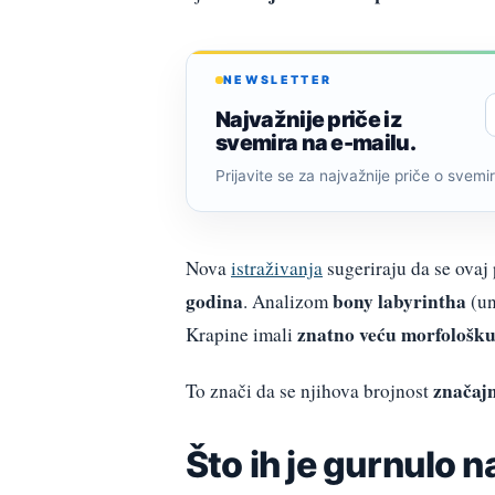
NEWSLETTER
Najvažnije priče iz
svemira na e-mailu.
Prijavite se za najvažnije priče o svemiru
Nova
istraživanja
sugeriraju da se ova
godina
bony labyrintha
. Analizom
(un
znatno veću morfološku
Krapine imali
značajn
To znači da se njihova brojnost
Što ih je gurnulo 