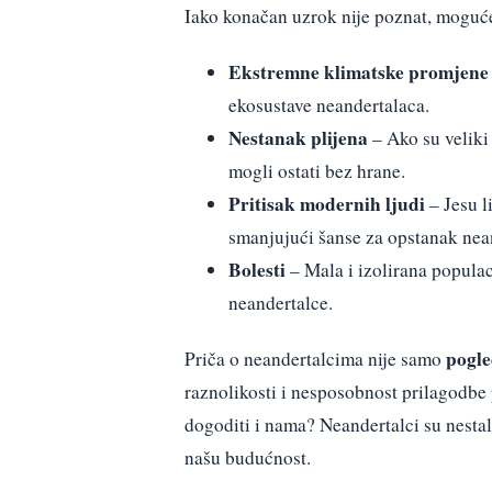
Iako konačan uzrok nije poznat, moguć
Ekstremne klimatske promjene
ekosustave neandertalaca.
Nestanak plijena
– Ako su veliki 
mogli ostati bez hrane.
Pritisak modernih ljudi
– Jesu l
smanjujući šanse za opstanak nea
Bolesti
– Mala i izolirana populac
neandertalce.
pogle
Priča o neandertalcima nije samo
raznolikosti i nesposobnost prilagodbe 
dogoditi i nama? Neandertalci su nestali
našu budućnost.