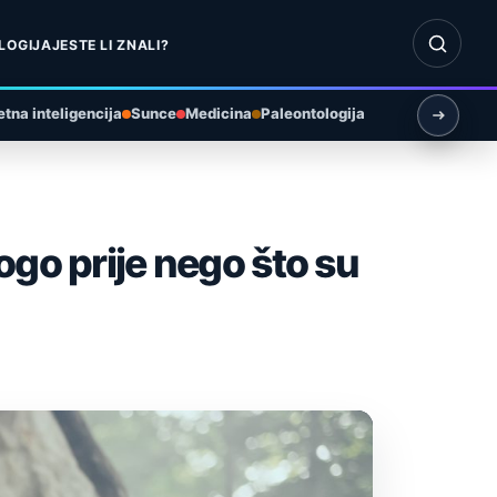
Otvori pr
LOGIJA
JESTE LI ZNALI?
tna inteligencija
Sunce
Medicina
Paleontologija
ogo prije nego što su