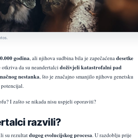
otos.
0.000 godina
desetke
, ali njihova sudbina bila je zapečaćena
doživjeli katastrofalni pad
e otkriva da su neandertalci
konačnog nestanka
, što je značajno smanjilo njihovu genetsku
 potencijal.
fu? I zašto se nikada nisu uspjeli oporaviti?
talci razvili?
dugog evolucijskog procesa
i su rezultat
. U razdoblju prije