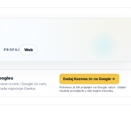
Web
PROFILI
oogleu
Dodaj Kozmos.hr na Google
rane izvore i Google će vam,
Potrebno je biti prijavljen na Google račun. Odabir
 naše najnovije članke.
možete promijeniti u bilo kojem trenutku.