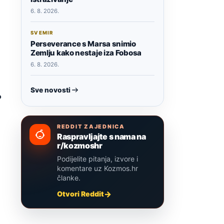
6. 8. 2026.
SVEMIR
Perseverance s Marsa snimio
Zemlju kako nestaje iza Fobosa
6. 8. 2026.
Sve novosti
o
REDDIT ZAJEDNICA
Raspravljajte s nama na
r/kozmoshr
Podijelite pitanja, izvore i
komentare uz Kozmos.hr
članke.
Otvori Reddit