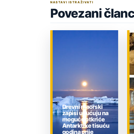
NASTAVI ISTRAŽIVATI
Povezani članc
Drevni maorski
zapisi upućuju na
moguće otkriće
Antarktike tisuću
godina prije