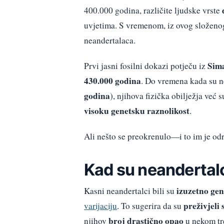
400.000 godina, različite ljudske vrste
uvjetima. S vremenom, iz ovog složen
neandertalaca.
Sima
Prvi jasni fosilni dokazi potječu iz
430.000 godina
. Do vremena kada su n
godina
), njihova fizička obilježja već 
visoku genetsku raznolikost
.
Ali nešto se preokrenulo—i to im je od
Kad su neandertalc
izuzetno gene
Kasni neandertalci bili su
preživjeli
varijaciju
. To sugerira da su
broj drastično opao
njihov
u nekom tr