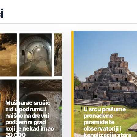
i
Muškarac srušio
zid u podrumu i
U srcu prašume
naišao na drevni
pronađene
podzemni grad
piramide te
koji je nekad imao
observatoriji i
20.000
kanalizacija stara