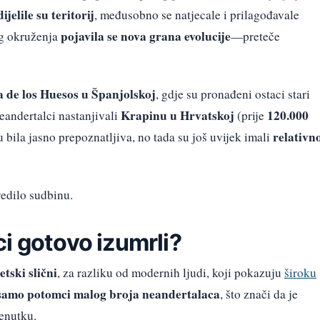
dijelile su teritorij
, međusobno se natjecale i prilagođavale
pojavila se nova grana evolucije
og okruženja
—preteče
 de los Huesos u Španjolskoj
, gdje su pronađeni ostaci stari
Krapinu u Hrvatskoj
120.000
eandertalci nastanjivali
(prije
relativn
su bila jasno prepoznatljiva, no tada su još uvijek imali
redilo sudbinu.
i gotovo izumrli?
tski slični
, za razliku od modernih ljudi, koji pokazuju
široku
 samo potomci malog broja neandertalaca
, što znači da je
enutku.