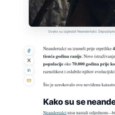
Ovako su izgledali Neandertalci. Depositph
4
Neandertalci su izumrli prije otprilike
tisuća godina ranije
. Novo istraživanj
populacije
70.000 godina prije 
oko
raznolikost i oslabilo njihov evolucijski
Što je uzrokovalo ovu neviđenu katastro
Kako su se neander
Neandertalci
nisu nastali odjednom—bil