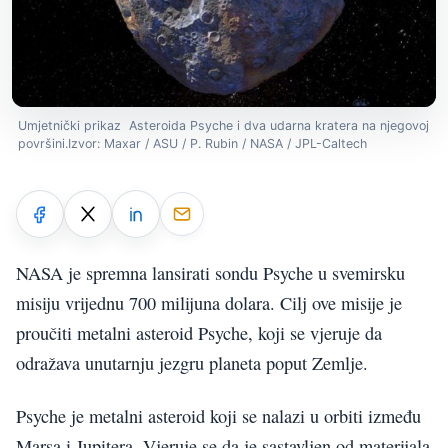
Umjetnički prikaz Asteroida Psyche i dva udarna kratera na njegovoj
površini.Izvor: Maxar / ASU / P. Rubin / NASA / JPL-Caltech
NASA je spremna lansirati sondu Psyche u svemirsku
misiju vrijednu 700 milijuna dolara. Cilj ove misije je
proučiti metalni asteroid Psyche, koji se vjeruje da
odražava unutarnju jezgru planeta poput Zemlje.
Psyche je metalni asteroid koji se nalazi u orbiti između
Marsa i Jupitera. Vjeruje se da je sastavljen od materijala