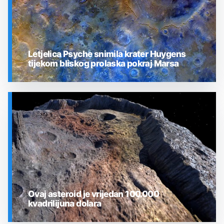
Letjelica Psyche snimila krater Huygens
tijekom bliskog prolaska pokraj Marsa
SVEMIR
Ovaj asteroid je vrijedan 100.000
kvadrilijuna dolara