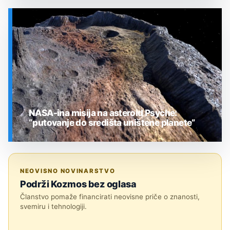
SVEMIR
NASA-ina misija na asteroid Psyche:
“putovanje do središta uništene planete”
SVEMIR
NEOVISNO NOVINARSTVO
Podrži Kozmos bez oglasa
Članstvo pomaže financirati neovisne priče o znanosti,
svemiru i tehnologiji.