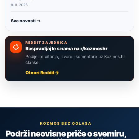
8. 8. 2026.
Sve novosti
REDDIT ZAJEDNICA
Raspravljajte s nama na r/kozmoshr
Podijelite pitanja, izvore i komentare uz Kozmos.hr
članke.
Otvori Reddit
KOZMOS BEZ OGLASA
Podrži neovisne priče o svemiru,