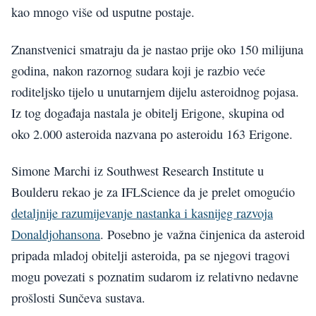
kao mnogo više od usputne postaje.
Znanstvenici smatraju da je nastao prije oko 150 milijuna
godina, nakon razornog sudara koji je razbio veće
roditeljsko tijelo u unutarnjem dijelu asteroidnog pojasa.
Iz tog događaja nastala je obitelj Erigone, skupina od
oko 2.000 asteroida nazvana po asteroidu 163 Erigone.
Simone Marchi iz Southwest Research Institute u
Boulderu rekao je za IFLScience da je prelet omogućio
detaljnije razumijevanje nastanka i kasnijeg razvoja
Donaldjohansona
. Posebno je važna činjenica da asteroid
pripada mladoj obitelji asteroida, pa se njegovi tragovi
mogu povezati s poznatim sudarom iz relativno nedavne
prošlosti Sunčeva sustava.