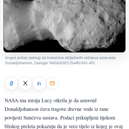
Krupni prikaz jednog od kraterima obilježenih režnjeva asteroida
Donaldjohanson. Zasluge: NASA/GSFC/SwRI/JHU-APL
NASA-ina misija Lucy otkrila je da asteroid
Donaldjohanson čuva tragove drevne vode iz rane
povijesti Sunčeva sustava. Podaci prikupljeni tijekom
bliskog preleta pokazuju da je veće tijelo iz kojeg je ovaj