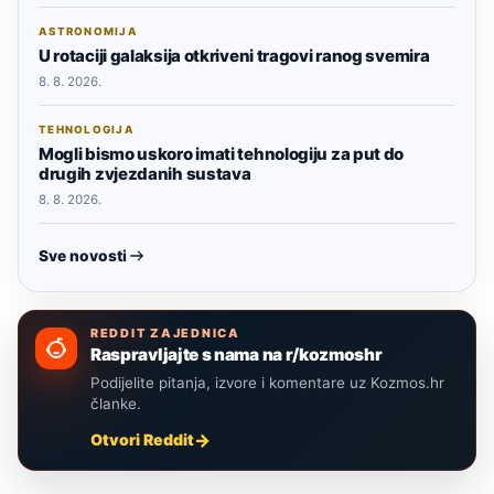
ASTRONOMIJA
U rotaciji galaksija otkriveni tragovi ranog svemira
8. 8. 2026.
TEHNOLOGIJA
Mogli bismo uskoro imati tehnologiju za put do
drugih zvjezdanih sustava
8. 8. 2026.
Sve novosti
REDDIT ZAJEDNICA
Raspravljajte s nama na r/kozmoshr
Podijelite pitanja, izvore i komentare uz Kozmos.hr
članke.
Otvori Reddit