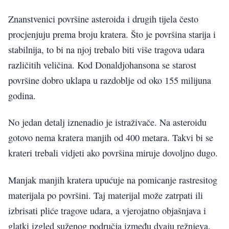
Znanstvenici površine asteroida i drugih tijela često
procjenjuju prema broju kratera. Što je površina starija i
stabilnija, to bi na njoj trebalo biti više tragova udara
različitih veličina. Kod Donaldjohansona se starost
površine dobro uklapa u razdoblje od oko 155 milijuna
godina.
No jedan detalj iznenadio je istraživače. Na asteroidu
gotovo nema kratera manjih od 400 metara. Takvi bi se
krateri trebali vidjeti ako površina miruje dovoljno dugo.
Manjak manjih kratera upućuje na pomicanje rastresitog
materijala po površini. Taj materijal može zatrpati ili
izbrisati pliće tragove udara, a vjerojatno objašnjava i
glatki izgled suženog područja između dvaju režnjeva.