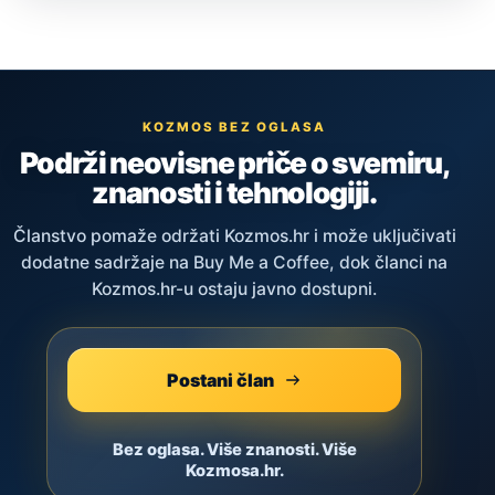
KOZMOS BEZ OGLASA
Podrži neovisne priče o svemiru,
znanosti i tehnologiji.
Članstvo pomaže održati Kozmos.hr i može uključivati
dodatne sadržaje na Buy Me a Coffee, dok članci na
Kozmos.hr-u ostaju javno dostupni.
Postani član
Bez oglasa. Više znanosti. Više
Kozmosa.hr.