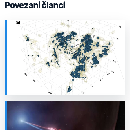
Povezani članci
Prostor oko Sunca nije miran: nova 3D karta
otkrila plin koji stalno mijenja stanje
SVEMIR