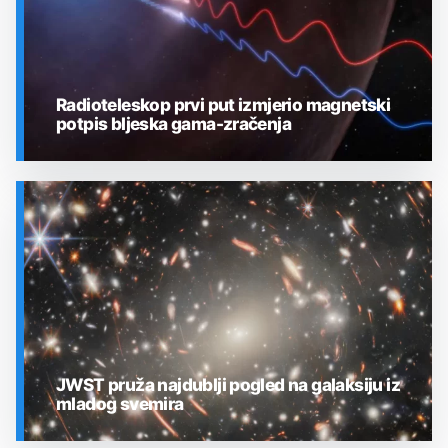
Radioteleskop prvi put izmjerio magnetski
potpis bljeska gama-zračenja
SVEMIR
JWST pruža najdublji pogled na galaksiju iz
mladog svemira