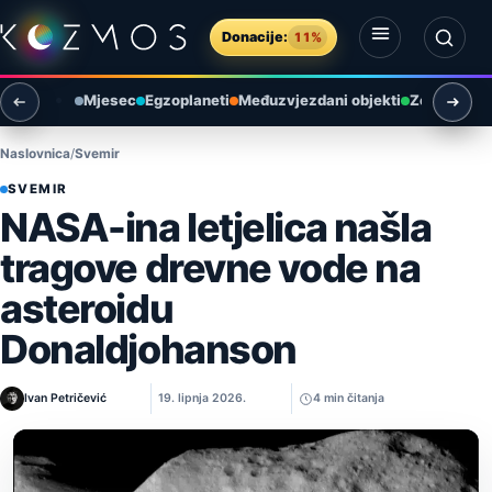
Preskoči na sadržaj
Donacije:
11%
Otvori izbornik
Otvori pretragu
Mjesec
Egzoplaneti
Međuzvjezdani objekti
Zemlja i ok
Naslovnica
Svemir
SVEMIR
NASA-ina letjelica našla
tragove drevne vode na
asteroidu
Donaldjohanson
Ivan Petričević
19. lipnja 2026.
4 min čitanja