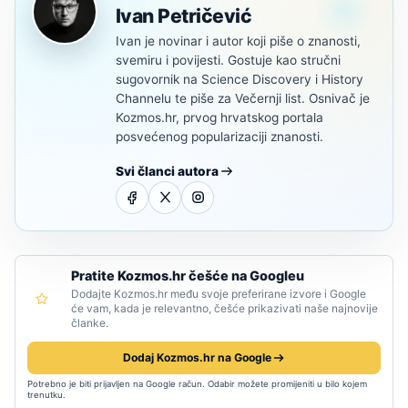
Ivan Petričević
Ivan je novinar i autor koji piše o znanosti,
svemiru i povijesti. Gostuje kao stručni
sugovornik na Science Discovery i History
Channelu te piše za Večernji list. Osnivač je
Kozmos.hr, prvog hrvatskog portala
posvećenog popularizaciji znanosti.
Svi članci autora
Pratite Kozmos.hr češće na Googleu
Dodajte Kozmos.hr među svoje preferirane izvore i Google
će vam, kada je relevantno, češće prikazivati naše najnovije
članke.
Dodaj Kozmos.hr na Google
Potrebno je biti prijavljen na Google račun. Odabir možete promijeniti u bilo kojem
trenutku.