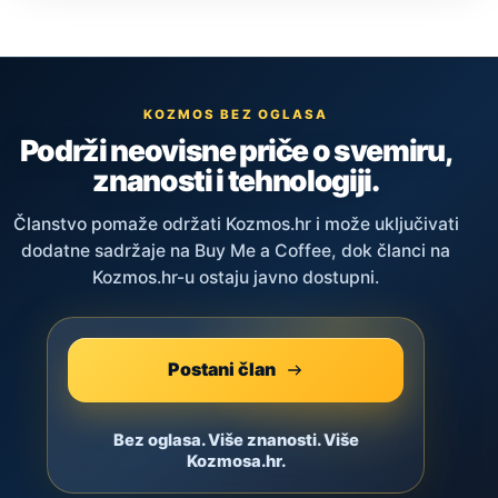
KOZMOS BEZ OGLASA
Podrži neovisne priče o svemiru,
znanosti i tehnologiji.
Članstvo pomaže održati Kozmos.hr i može uključivati
dodatne sadržaje na Buy Me a Coffee, dok članci na
Kozmos.hr-u ostaju javno dostupni.
Postani član
Bez oglasa. Više znanosti. Više
Kozmosa.hr.