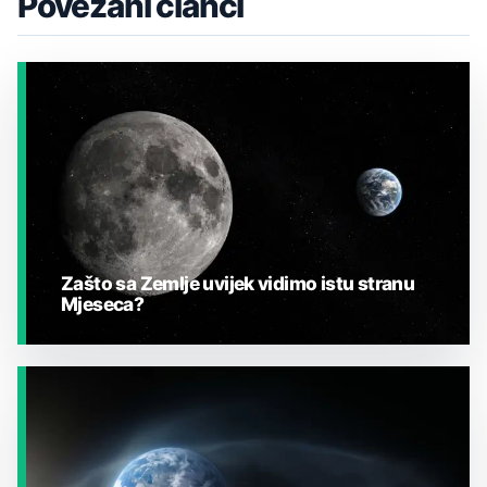
Povezani članci
Zašto sa Zemlje uvijek vidimo istu stranu
Mjeseca?
JESTE LI ZNALI?