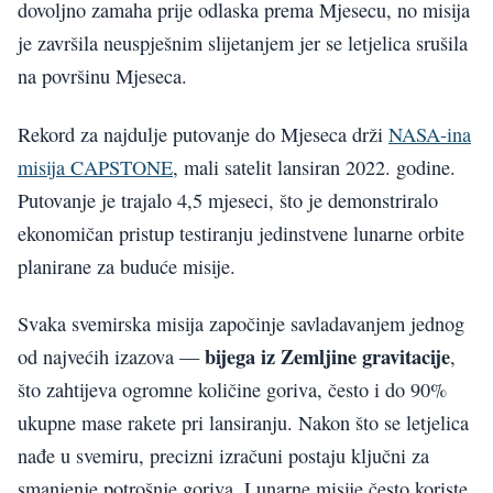
dovoljno zamaha prije odlaska prema Mjesecu, no misija
je završila neuspješnim slijetanjem jer se letjelica srušila
na površinu Mjeseca.
Rekord za najdulje putovanje do Mjeseca drži
NASA-ina
misija CAPSTONE
, mali satelit lansiran 2022. godine.
Putovanje je trajalo 4,5 mjeseci, što je demonstriralo
ekonomičan pristup testiranju jedinstvene lunarne orbite
planirane za buduće misije.
Svaka svemirska misija započinje savladavanjem jednog
bijega iz Zemljine gravitacije
od najvećih izazova —
,
što zahtijeva ogromne količine goriva, često i do 90%
ukupne mase rakete pri lansiranju. Nakon što se letjelica
nađe u svemiru, precizni izračuni postaju ključni za
smanjenje potrošnje goriva. Lunarne misije često koriste