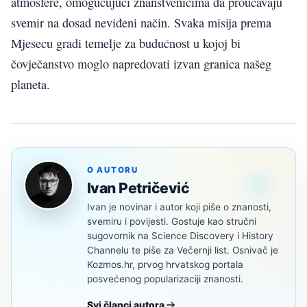
atmosfere, omogućujući znanstvenicima da proučavaju
svemir na dosad neviđeni način. Svaka misija prema
Mjesecu gradi temelje za budućnost u kojoj bi
čovječanstvo moglo napredovati izvan granica našeg
planeta.
O AUTORU
Ivan Petričević
Ivan je novinar i autor koji piše o znanosti,
svemiru i povijesti. Gostuje kao stručni
sugovornik na Science Discovery i History
Channelu te piše za Večernji list. Osnivač je
Kozmos.hr, prvog hrvatskog portala
posvećenog popularizaciji znanosti.
Svi članci autora