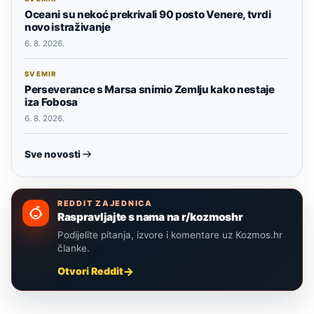
Oceani su nekoć prekrivali 90 posto Venere, tvrdi
novo istraživanje
6. 8. 2026.
SVEMIR
Perseverance s Marsa snimio Zemlju kako nestaje
iza Fobosa
6. 8. 2026.
Sve novosti
REDDIT ZAJEDNICA
Raspravljajte s nama na r/kozmoshr
Podijelite pitanja, izvore i komentare uz Kozmos.hr
članke.
Otvori Reddit