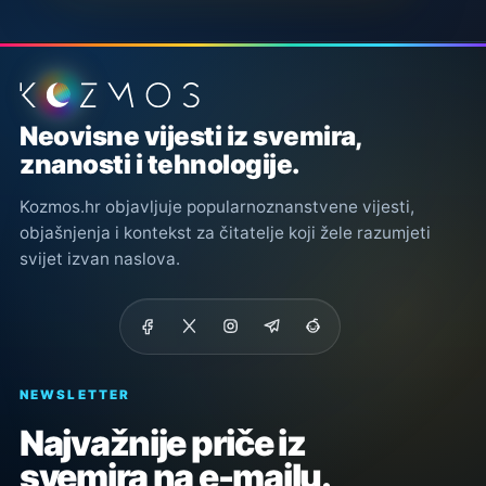
Podnožje stranice
Neovisne vijesti iz svemira,
znanosti i tehnologije.
Kozmos.hr objavljuje popularnoznanstvene vijesti,
objašnjenja i kontekst za čitatelje koji žele razumjeti
svijet izvan naslova.
NEWSLETTER
Najvažnije priče iz
svemira na e-mailu.