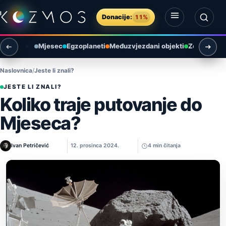
Preskoči na sadržaj
Donacije:
11%
Otvori izbornik
Otvori pretragu
Mjesec
Egzoplaneti
Međuzvjezdani objekti
Zemlja i ok
Naslovnica
Jeste li znali?
JESTE LI ZNALI?
Koliko traje putovanje do
Mjeseca?
Ivan Petričević
12. prosinca 2024.
4 min čitanja