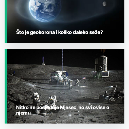
Što je geokorona i koliko daleko seže?
JESTE LI ZNALI?
Nitko ne posjeduje Mjesec, no svi ovise o
njemu