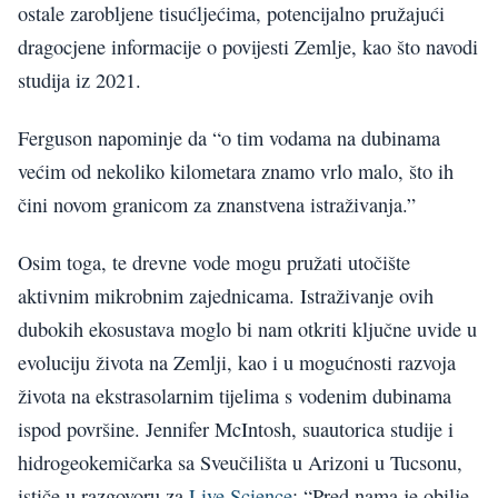
ostale zarobljene tisućljećima, potencijalno pružajući
dragocjene informacije o povijesti Zemlje, kao što navodi
studija iz 2021.
Ferguson napominje da “o tim vodama na dubinama
većim od nekoliko kilometara znamo vrlo malo, što ih
čini novom granicom za znanstvena istraživanja.”
Osim toga, te drevne vode mogu pružati utočište
aktivnim mikrobnim zajednicama. Istraživanje ovih
dubokih ekosustava moglo bi nam otkriti ključne uvide u
evoluciju života na Zemlji, kao i u mogućnosti razvoja
života na ekstrasolarnim tijelima s vodenim dubinama
ispod površine. Jennifer McIntosh, suautorica studije i
hidrogeokemičarka sa Sveučilišta u Arizoni u Tucsonu,
ističe u razgovoru za
Live Science
: “Pred nama je obilje