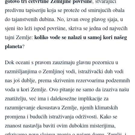
gotovo tri četvrtine Zemljine površine
, stvarajući
predivnu tapiseriju koja se proteže od smirujućih obala
do tajanstvenih dubina. No, izvan ovog plavog sjaja, u
sjeni što leži ispod površine, skriva se jedna od najvećih
koliko vode se nalazi u samoj kori našeg
tajni Zemlje:
planeta
?
Dok oceani s pravom zauzimaju glavnu pozornicu u
razmišljanjima o Zemljinoj vodi, istraživački duh vodi
nas još dublje, prema skrivenim rezervoarima podzemnih
voda u kori Zemlje. Ovo pitanje ne samo da izaziva našu
znatiželju, već ima i dalekosežne implikacije za
razumijevanje ekosustava Zemlje, njenih klimatskih
promjena i budućih istraživanja održivosti. Kako se
znanost nastavlja baviti ovim dubokim misterijima,
otkrivamo nove slojeve znanja o našem domu, Zemlji, i