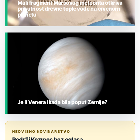
Mali fragment Marsovog meteorita otkriva
prisutnost drevne tople vode na crvenom
planetu
JESTE LI ZNALI?
Je li Venera ikada bila poput Zemlje?
JESTE LI ZNALI?
NEOVISNO NOVINARSTVO
Podrži Kozmos bez oglasa