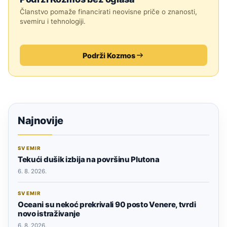
Članstvo pomaže financirati neovisne priče o znanosti,
svemiru i tehnologiji.
Podrži Kozmos
Najnovije
SVEMIR
Tekući dušik izbija na površinu Plutona
6. 8. 2026.
SVEMIR
Oceani su nekoć prekrivali 90 posto Venere, tvrdi
novo istraživanje
6. 8. 2026.