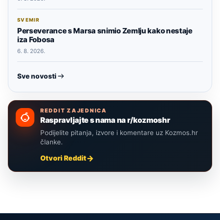
SVEMIR
Perseverance s Marsa snimio Zemlju kako nestaje
iza Fobosa
6. 8. 2026.
Sve novosti
REDDIT ZAJEDNICA
Raspravljajte s nama na r/kozmoshr
Podijelite pitanja, izvore i komentare uz Kozmos.hr
članke.
Otvori Reddit