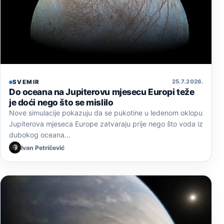
25. 7. 2026.
SVEMIR
Do oceana na Jupiterovu mjesecu Europi teže
je doći nego što se mislilo
Nove simulacije pokazuju da se pukotine u ledenom oklopu
Jupiterova mjeseca Europe zatvaraju prije nego što voda iz
dubokog oceana…
Ivan Petričević