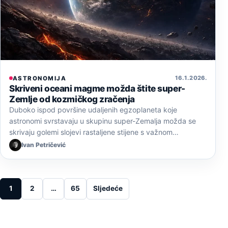
16. 1. 2026.
ASTRONOMIJA
Skriveni oceani magme možda štite super-
Zemlje od kozmičkog zračenja
Duboko ispod površine udaljenih egzoplaneta koje
astronomi svrstavaju u skupinu super-Zemalja možda se
skrivaju golemi slojevi rastaljene stijene s važnom…
Ivan Petričević
Posts pagination
1
2
…
65
Sljedeće