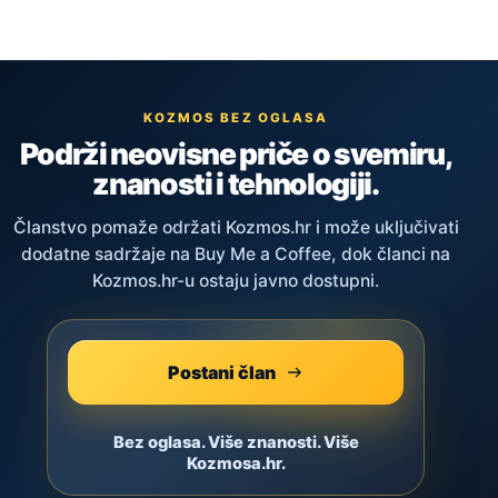
KOZMOS BEZ OGLASA
Podrži neovisne priče o svemiru,
znanosti i tehnologiji.
Članstvo pomaže održati Kozmos.hr i može uključivati
dodatne sadržaje na Buy Me a Coffee, dok članci na
Kozmos.hr-u ostaju javno dostupni.
Postani član
Bez oglasa. Više znanosti. Više
Kozmosa.hr.