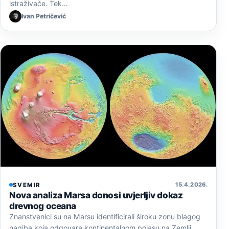
istraživače. Tek…
Ivan Petričević
15. 4. 2026.
SVEMIR
Nova analiza Marsa donosi uvjerljiv dokaz
drevnog oceana
Znanstvenici su na Marsu identificirali široku zonu blagog
nagiba koja odgovara kontinentalnom pojasu na Zemlji,