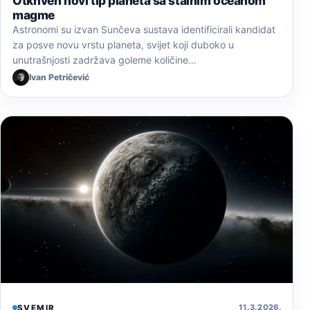
Otkriven novi tip planeta sa stalnim oceanom
magme
Astronomi su izvan Sunčeva sustava identificirali kandidat
za posve novu vrstu planeta, svijet koji duboko u
unutrašnjosti zadržava goleme količine…
Ivan Petričević
11. 3. 2026.
SVEMIR