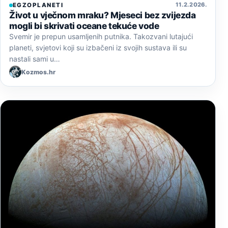
11. 2. 2026.
EGZOPLANETI
Život u vječnom mraku? Mjeseci bez zvijezda
mogli bi skrivati oceane tekuće vode
Svemir je prepun usamljenih putnika. Takozvani lutajući
planeti, svjetovi koji su izbačeni iz svojih sustava ili su
nastali sami u…
Kozmos.hr