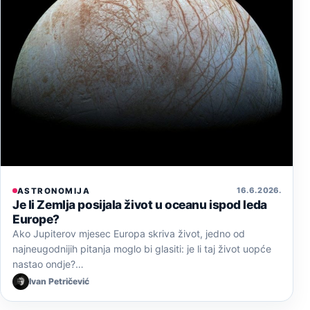
16. 6. 2026.
ASTRONOMIJA
Je li Zemlja posijala život u oceanu ispod leda
Europe?
Ako Jupiterov mjesec Europa skriva život, jedno od
najneugodnijih pitanja moglo bi glasiti: je li taj život uopće
nastao ondje?…
Ivan Petričević