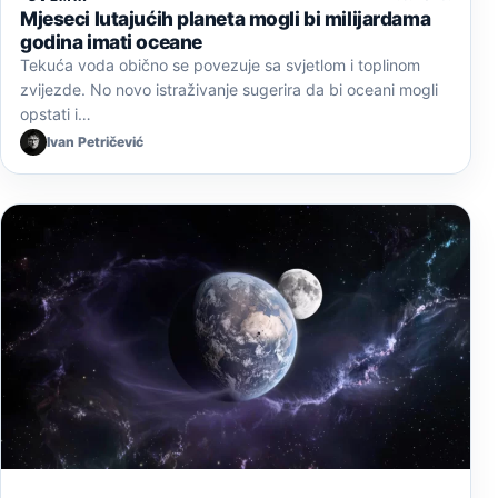
Mjeseci lutajućih planeta mogli bi milijardama
godina imati oceane
Tekuća voda obično se povezuje sa svjetlom i toplinom
zvijezde. No novo istraživanje sugerira da bi oceani mogli
opstati i…
Ivan Petričević