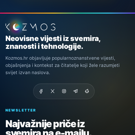
Podnožje stranice
Neovisne vijesti iz svemira,
znanosti i tehnologije.
Kozmos.hr objavljuje popularnoznanstvene vijesti,
objašnjenja i kontekst za čitatelje koji žele razumjeti
svijet izvan naslova.
NEWSLETTER
Najvažnije priče iz
svemira na e-mailu.