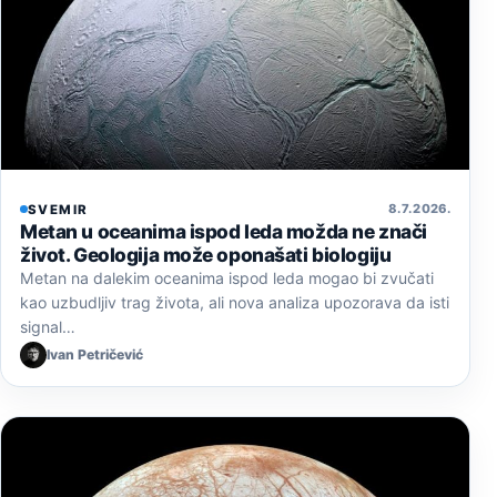
8. 7. 2026.
SVEMIR
Metan u oceanima ispod leda možda ne znači
život. Geologija može oponašati biologiju
Metan na dalekim oceanima ispod leda mogao bi zvučati
kao uzbudljiv trag života, ali nova analiza upozorava da isti
signal…
Ivan Petričević