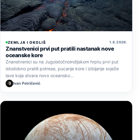
1. 8. 2026.
ZEMLJA I OKOLIŠ
Znanstvenici prvi put pratili nastanak nove
oceanske kore
Znanstvenici su na Jugoistočnoindijskom hrptu prvi put
istodobno pratili potrese, pucanje kore i izbijanje svježe
lave koja stvara novo oceansko…
Ivan Petričević