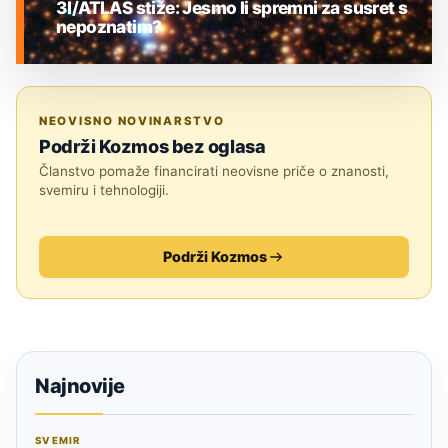
3I/ATLAS stiže: Jesmo li spremni za susret s
nepoznatim?
MEĐUZVJEZDANI OBJEKTI
NEOVISNO NOVINARSTVO
Podrži Kozmos bez oglasa
Članstvo pomaže financirati neovisne priče o znanosti,
svemiru i tehnologiji.
Podrži Kozmos
Najnovije
SVEMIR