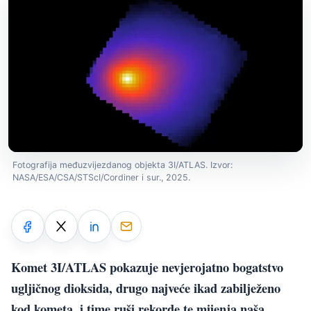
Fotografija međuzvijezdanog objekta 3I/ATLAS. Izvor:
NASA/ESA/CSA/STScI/Cordiner i sur., 2025.
Komet 3I/ATLAS pokazuje nevjerojatno bogatstvo
ugljičnog dioksida, drugo najveće ikad zabilježeno
kod kometa, i time ruši rekorde te mijenja naša