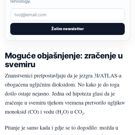
tehnologiji.
Želim newsletter
Moguće objašnjenje: zračenje u
svemiru
Znanstvenici pretpostavljaju da je jezgra 3I/ATLAS-a
obogaćena ugljičnim dioksidom. No kako je do toga
došlo ostaje nejasno. Jedna od hipoteza glasi da je
zračenje u svemiru tijekom vremena pretvorilo ugljikov
monoksid (CO) i vodu (H₂O) u CO₂.
Pitanje je samo kada i gdje se to dogodilo: možda u