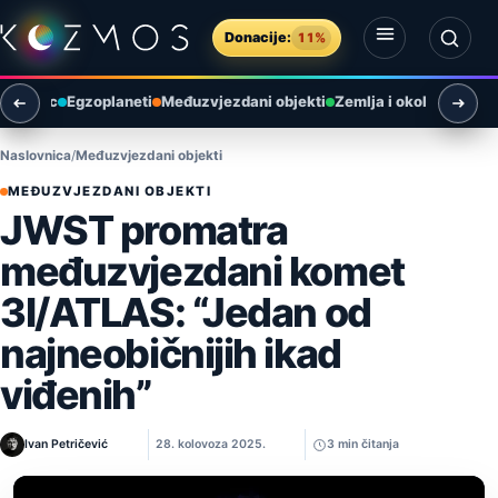
Preskoči na sadržaj
Donacije:
11%
Otvori izbornik
Otvori pretragu
Mjesec
Egzoplaneti
Međuzvjezdani objekti
Zemlja i okoliš
Arheol
Naslovnica
Međuzvjezdani objekti
MEĐUZVJEZDANI OBJEKTI
JWST promatra
međuzvjezdani komet
3I/ATLAS: “Jedan od
najneobičnijih ikad
viđenih”
Ivan Petričević
28. kolovoza 2025.
3 min čitanja