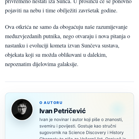
privremeno nestati iza Sunca. U prosincu će se ponovno
pojaviti na nebu i time obilježiti završetak godine.
Ova otkrića ne samo da obogaćuju naše razumijevanje
međuzvjezdanih putnika, nego otvaraju i nova pitanja o
nastanku i evoluciji kometa izvan Sunčeva sustava,
objekata koji su možda oblikovani u dalekim,
nepoznatim dijelovima galaksije.
O AUTORU
Ivan Petričević
Ivan je novinar i autor koji piše o znanosti,
svemiru i povijesti. Gostuje kao stručni
sugovornik na Science Discovery i History
Channelu te piše za Večernji list. Osnivač je