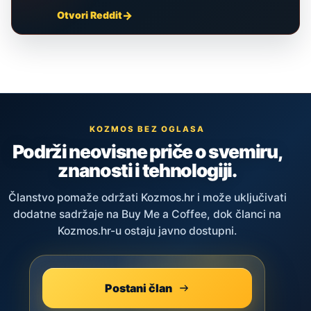
Otvori Reddit
KOZMOS BEZ OGLASA
Podrži neovisne priče o svemiru,
znanosti i tehnologiji.
Članstvo pomaže održati Kozmos.hr i može uključivati
dodatne sadržaje na Buy Me a Coffee, dok članci na
Kozmos.hr-u ostaju javno dostupni.
Postani član