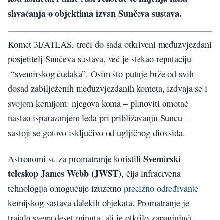
shvaćanja o objektima izvan Sunčeva sustava.
Komet 3I/ATLAS, treći do sada otkriveni međuzvjezdani
posjetitelj Sunčeva sustava, već je stekao reputaciju
-“svemirskog čudaka”. Osim što putuje brže od svih
dosad zabilježenih međuzvjezdanih kometa, izdvaja se i
svojom kemijom: njegova koma – plinoviti omotač
nastao isparavanjem leda pri približavanju Suncu –
sastoji se gotovo isključivo od ugljičnog dioksida.
Svemirski
Astronomi su za promatranje koristili
teleskop James Webb (JWST)
, čija infracrvena
tehnologija omogućuje izuzetno
precizno određivanje
kemijskog sastava dalekih objekata. Promatranje je
trajalo svega deset minuta, ali je otkrilo zapanjujuću