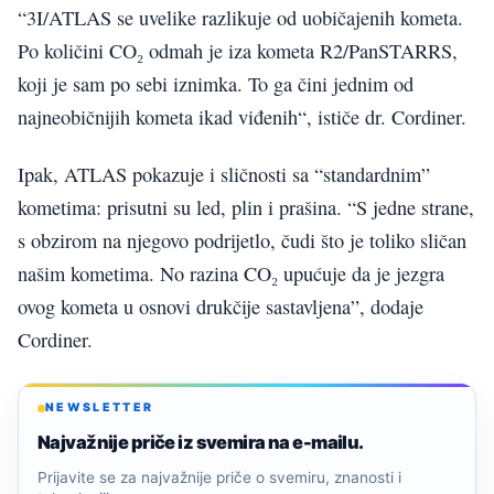
“3I/ATLAS se uvelike razlikuje od uobičajenih kometa.
Po količini CO₂ odmah je iza kometa R2/PanSTARRS,
koji je sam po sebi iznimka. To ga čini jednim od
najneobičnijih kometa ikad viđenih“, ističe dr. Cordiner.
Ipak, ATLAS pokazuje i sličnosti sa “standardnim”
kometima: prisutni su led, plin i prašina. “S jedne strane,
s obzirom na njegovo podrijetlo, čudi što je toliko sličan
našim kometima. No razina CO₂ upućuje da je jezgra
ovog kometa u osnovi drukčije sastavljena”, dodaje
Cordiner.
NEWSLETTER
Najvažnije priče iz svemira na e-mailu.
Prijavite se za najvažnije priče o svemiru, znanosti i