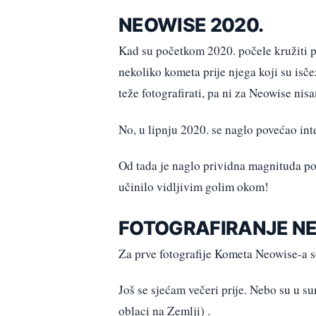
NEOWISE 2020.
Kad su početkom 2020. počele kružiti p
nekoliko kometa prije njega koji su isče
teže fotografirati, pa ni za Neowise nisa
No, u lipnju 2020. se naglo povećao in
Od tada je naglo prividna magnituda poč
učinilo vidljivim golim okom!
FOTOGRAFIRANJE N
Za prve fotografije Kometa Neowise-a se
Još se sjećam večeri prije. Nebo su u s
oblaci na Zemlji) .