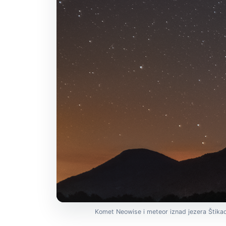
Komet Neowise i meteor iznad jezera Štikada