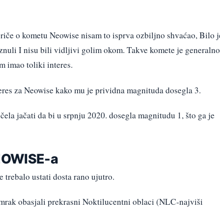
riče o kometu Neowise nisam to isprva ozbiljno shvaćao, Bilo j
znuli I nisu bili vidljivi golim okom. Takve komete je generalno
m imao toliki interes.
teres za Neowise kako mu je prividna magnituda dosegla 3.
ela jačati da bi u srpnju 2020. dosegla magnitudu 1, što ga je
EOWISE-a
 trebalo ustati dosta rano ujutro.
umrak obasjali prekrasni Noktilucentni oblaci (NLC-najviši