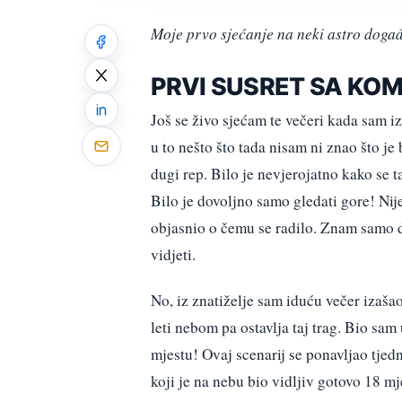
Moje prvo sjećanje na neki astro događ
PRVI SUSRET SA KO
Još se živo sjećam te večeri kada sam i
u to nešto što tada nisam ni znao što je
dugi rep. Bilo je nevjerojatno kako se 
Bilo je dovoljno samo gledati gore! Nije
objasnio o čemu se radilo. Znam samo da
vidjeti.
No, iz znatiželje sam iduću večer izaša
leti nebom pa ostavlja taj trag. Bio sa
mjestu! Ovaj scenarij se ponavljao tje
koji je na nebu bio vidljiv gotovo 18 mj