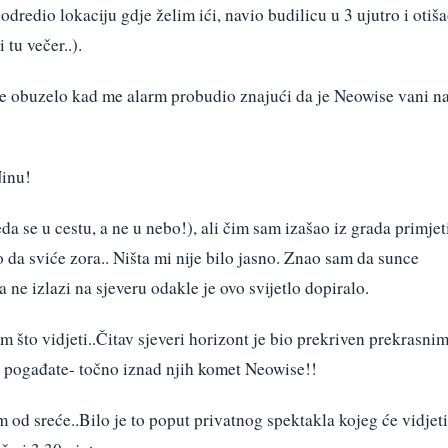
dredio lokaciju gdje želim ići, navio budilicu u 3 ujutro i otiš
 tu večer..).
 obuzelo kad me alarm probudio znajući da je Neowise vani n
Ninu!
eda se u cestu, a ne u nebo!), ali čim sam izašao iz grada primjet
ao da sviće zora.. Ništa mi nije bilo jasno. Znao sam da sunce
a ne izlazi na sjeveru odakle je ovo svijetlo dopiralo.
m što vidjeti..Čitav sjeveri horizont je bio prekriven prekrasni
I pogađate- točno iznad njih komet Neowise!!
 od sreće..Bilo je to poput privatnog spektakla kojeg će vidjeti