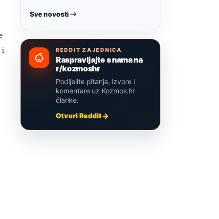
Sve novosti
e
 i
REDDIT ZAJEDNICA
Raspravljajte s nama na
r/kozmoshr
Podijelite pitanja, izvore i
komentare uz Kozmos.hr
članke.
Otvori Reddit