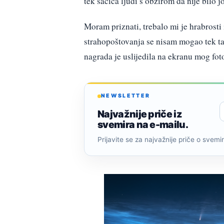
tek šačica ljudi s obzirom da nije bilo jo
Moram priznati, trebalo mi je hrabrosti
strahopoštovanja se nisam mogao tek tak
nagrada je uslijedila na ekranu mog fo
NEWSLETTER
Najvažnije priče iz
svemira na e-mailu.
Prijavite se za najvažnije priče o svemiru