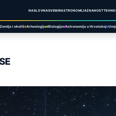
NASLOVNA
SVEMIR
ASTRONOMIJA
ZNANOST
TEHNO
Zemlja i okoliš
Arheologija
Biologija
Astronomija u Hrvatskoj
Umje
ISE