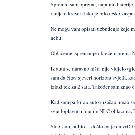
Spremio sam opremu, napunio baterije, o
ranije u krevet (iako je bilo teško zaspati
Ne mogu vam opisati uzbuđenje koje me
nebu!
Oblačenje, spremanje i krećem prema 
Iz auta se naravno ništa nije vidjelo (gl
sam da čitav sjeveri horizont svjetli, k
izlazi tek za 2 sata. Također sam znao d
Kad sam parkirao auto i izašao, imao sa
svjetloplavim i bijelim NLC oblacima. 
Stao sam, buljio… došlo mi je da vrištim