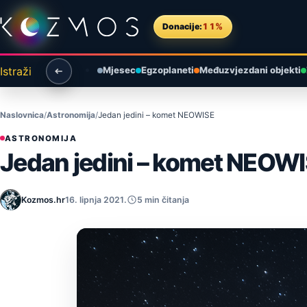
Preskoči na sadržaj
Donacije:
11%
Istraži
Mjesec
Egzoplaneti
Međuzvjezdani objekti
Naslovnica
Astronomija
Jedan jedini – komet NEOWISE
ASTRONOMIJA
Jedan jedini – komet NEOW
Kozmos.hr
16. lipnja 2021.
5 min čitanja