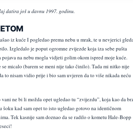
aj datira još u davnu 1997. godinu.
METOM
zašao iz kuće I pogledao prema nebu u mrak, te u nevjerici gled
 bilo. Izgledalo je poput ogromne zvijezde koja iza sebe pušta
ta pojava na nebu mogla vidjeti golim okom ispred moje kuće.
 se micalo (barem se meni nije tako činilo). Tada mi nitko nije
 to nisam vidio prije i bio sam uvjeren da to više nikada neću
o vani ne bi li možda opet ugledao tu “zvijezdu”, koja kao da br
m u šoku kad sam opet to isto ugledao gotovo na identičnom
dnima. Tek kasnije sam doznao da se radilo o kometu Hale-Bopp
eseci!