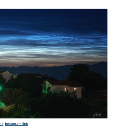
nk
;
Instagram link
.