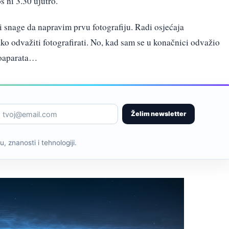
š ni 3.30 ujutro.
 i snage da napravim prvu fotografiju. Radi osjećaja
o odvažiti fotografirati. No, kad sam se u konačnici odvažio
toaparata…
Želim newsletter
, znanosti i tehnologiji.