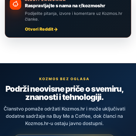
Raspravljajte s nama na r/kozmoshr
Podijelite pitanja, izvore i komentare uz Kozmos.hr
članke.
Otvori Reddit
KOZMOS BEZ OGLASA
Podrži neovisne priče o svemiru,
znanosti i tehnologiji.
Članstvo pomaže održati Kozmos.hr i može uključivati
dodatne sadržaje na Buy Me a Coffee, dok članci na
Kozmos.hr-u ostaju javno dostupni.