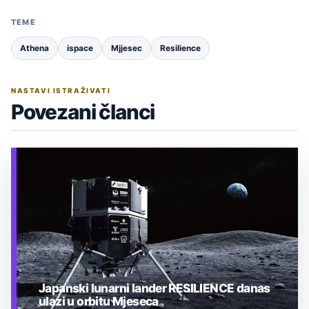
TEME
Athena
ispace
Mjjesec
Resilience
NASTAVI ISTRAŽIVATI
Povezani članci
Japanski lunarni lander RESILIENCE danas
ulazi u orbitu Mjeseca