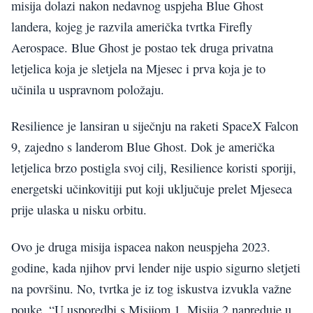
misija dolazi nakon nedavnog uspjeha Blue Ghost
landera, kojeg je razvila američka tvrtka Firefly
Aerospace. Blue Ghost je postao tek druga privatna
letjelica koja je sletjela na Mjesec i prva koja je to
učinila u uspravnom položaju.
Resilience je lansiran u siječnju na raketi SpaceX Falcon
9, zajedno s landerom Blue Ghost. Dok je američka
letjelica brzo postigla svoj cilj, Resilience koristi sporiji,
energetski učinkovitiji put koji uključuje prelet Mjeseca
prije ulaska u nisku orbitu.
Ovo je druga misija ispacea nakon neuspjeha 2023.
godine, kada njihov prvi lender nije uspio sigurno sletjeti
na površinu. No, tvrtka je iz tog iskustva izvukla važne
pouke. “U usporedbi s Misijom 1, Misija 2 napreduje u