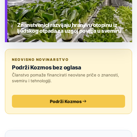
Znanstvenici razvijaju hranjivu otopinu iz
ljudskog otpada za uzgoj povrća u svemiru
TEHNOLOGIJA
NEOVISNO NOVINARSTVO
Podrži Kozmos bez oglasa
Članstvo pomaže financirati neovisne priče o znanosti,
svemiru i tehnologiji.
Podrži Kozmos