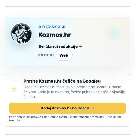
O REDAKCIJI
Kozmos.hr
Svi članci redakcije
Web
PROFILI
Pratite Kozmos.hr češće na Googleu
Dodajte Kozmos.hr među svoje preferirane izvore i Google
će vam, kada je relevantno, češće prikazivati naše najnovije
članke.
Dodaj Kozmos.hr na Google
Potrebno je biti prijavljen na Google račun. Odabir možete promijeniti u bilo kojem
trenutku.