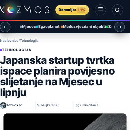
Preskoči na sadržaj
Donacije:
11%
Otvori izbornik
Otvori pretragu
Mjesec
Egzoplaneti
Međuzvjezdani objekti
Zemlja i ok
Naslovnica
Tehnologija
TEHNOLOGIJA
Japanska startup tvrtka
ispace planira povijesno
slijetanje na Mjesec u
lipnju
Kozmos.hr
5. ožujka 2025.
2 min čitanja