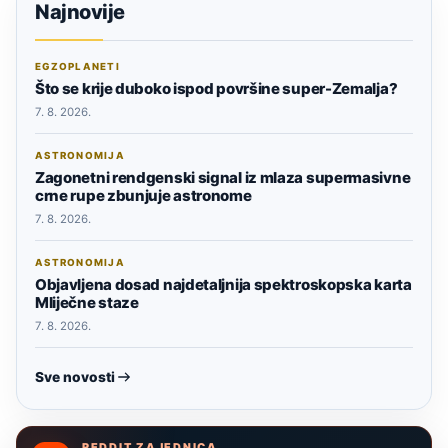
Najnovije
EGZOPLANETI
Što se krije duboko ispod površine super-Zemalja?
7. 8. 2026.
ASTRONOMIJA
Zagonetni rendgenski signal iz mlaza supermasivne
crne rupe zbunjuje astronome
7. 8. 2026.
ASTRONOMIJA
Objavljena dosad najdetaljnija spektroskopska karta
Mliječne staze
7. 8. 2026.
Sve novosti
REDDIT ZAJEDNICA