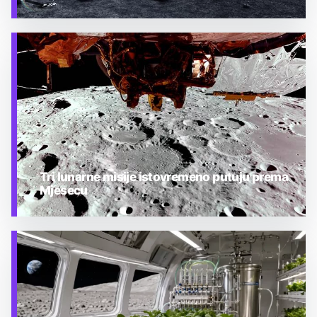
TEHNOLOGIJA
Tri lunarne misije istovremeno putuju prema
Mjesecu
TEHNOLOGIJA