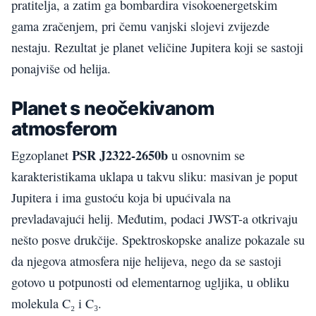
pratitelja, a zatim ga bombardira visokoenergetskim
gama zračenjem, pri čemu vanjski slojevi zvijezde
nestaju. Rezultat je planet veličine Jupitera koji se sastoji
ponajviše od helija.
Planet s neočekivanom
atmosferom
PSR J2322-2650b
Egzoplanet
u osnovnim se
karakteristikama uklapa u takvu sliku: masivan je poput
Jupitera i ima gustoću koja bi upućivala na
prevladavajući helij. Međutim, podaci JWST-a otkrivaju
nešto posve drukčije. Spektroskopske analize pokazale su
da njegova atmosfera nije helijeva, nego da se sastoji
gotovo u potpunosti od elementarnog ugljika, u obliku
molekula C₂ i C₃.