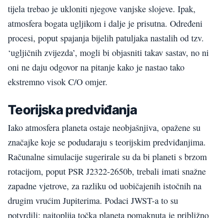
tijela trebao je ukloniti njegove vanjske slojeve. Ipak,
atmosfera bogata ugljikom i dalje je prisutna. Određeni
procesi, poput spajanja bijelih patuljaka nastalih od tzv.
‘ugljičnih zvijezda’, mogli bi objasniti takav sastav, no ni
oni ne daju odgovor na pitanje kako je nastao tako
ekstremno visok C/O omjer.
Teorijska predviđanja
Iako atmosfera planeta ostaje neobjašnjiva, opažene su
značajke koje se podudaraju s teorijskim predviđanjima.
Računalne simulacije sugerirale su da bi planeti s brzom
rotacijom, poput PSR J2322-2650b, trebali imati snažne
zapadne vjetrove, za razliku od uobičajenih istočnih na
drugim vrućim Jupiterima. Podaci JWST-a to su
potvrdili: najtoplija točka planeta pomaknuta je približno