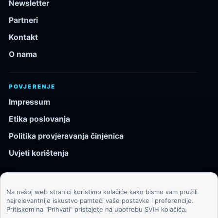
Newsletter
Partneri
Kontakt
O nama
POVJERENJE
Impressum
Etika poslovanja
Politika provjeravanja činjenica
Uvjeti korištenja
Na našoj web stranici koristimo kolačiće kako bismo vam pružili
© 2026 Kozmos.hr. Sva prava pridržana.
najrelevantnije iskustvo pamteći vaše postavke i preferencije.
Pritiskom na "Prihvati" pristajete na upotrebu SVIH kolačića.
Svemir, znanost, tehnologija i velike ideje za znatiželjne