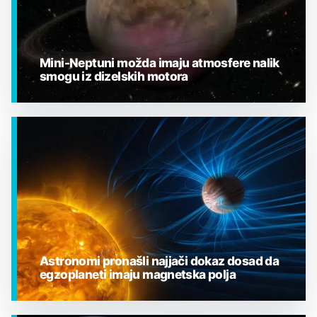
Mini-Neptuni možda imaju atmosfere nalik
smogu iz dizelskih motora
EGZOPLANETI
Astronomi pronašli najjači dokaz dosad da
egzoplaneti imaju magnetska polja