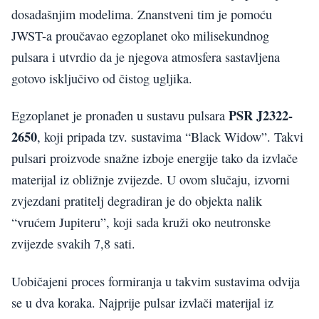
dosadašnjim modelima. Znanstveni tim je pomoću
JWST-a proučavao egzoplanet oko milisekundnog
pulsara i utvrdio da je njegova atmosfera sastavljena
gotovo isključivo od čistog ugljika.
PSR J2322-
Egzoplanet je pronađen u sustavu pulsara
2650
, koji pripada tzv. sustavima “Black Widow”. Takvi
pulsari proizvode snažne izboje energije tako da izvlače
materijal iz obližnje zvijezde. U ovom slučaju, izvorni
zvjezdani pratitelj degradiran je do objekta nalik
“vrućem Jupiteru”, koji sada kruži oko neutronske
zvijezde svakih 7,8 sati.
Uobičajeni proces formiranja u takvim sustavima odvija
se u dva koraka. Najprije pulsar izvlači materijal iz