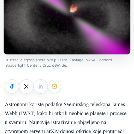
Ilustracija egzoplaneta oko pulsara. Zasluge: NASA Goddard
Spaceflight Center / Cruz deWilde.
Astronomi koriste podatke Svemirskog teleskopa James
Webb (JWST) kako bi otkrili neobične planete i procese
u svemiru. Najnovije istraživanje objavljeno na
otvorenom serveru arXiv donosi otkriće koje proturječi