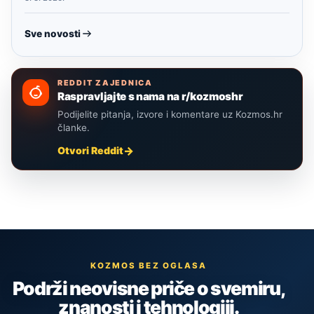
Sve novosti
REDDIT ZAJEDNICA
Raspravljajte s nama na r/kozmoshr
Podijelite pitanja, izvore i komentare uz Kozmos.hr
članke.
Otvori Reddit
KOZMOS BEZ OGLASA
Podrži neovisne priče o svemiru,
znanosti i tehnologiji.