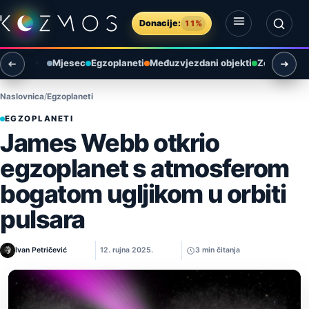
Preskoči na sadržaj
Donacije:
11%
Otvori izbornik
Otvori pretragu
Mjesec
Egzoplaneti
Međuzvjezdani objekti
Zemlja i ok
Naslovnica
Egzoplaneti
EGZOPLANETI
James Webb otkrio
egzoplanet s atmosferom
bogatom ugljikom u orbiti
pulsara
Ivan Petričević
12. rujna 2025.
3 min čitanja