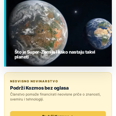
EGZOPLANETI
Što je Super-Zemlja i kako nastaju takvi
planeti
EGZOPLANETI
NEOVISNO NOVINARSTVO
Podrži Kozmos bez oglasa
Članstvo pomaže financirati neovisne priče o znanosti,
svemiru i tehnologiji.