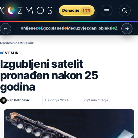
Preskoči na sadržaj
Donacije:
11%
Otvori izbornik
Otvori pretragu
Mjesec
Egzoplaneti
Međuzvjezdani objekti
Zemlja i ok
Naslovnica
Svemir
SVEMIR
Izgubljeni satelit
pronađen nakon 25
godina
Ivan Petričević
7. svibnja 2024.
3 min čitanja