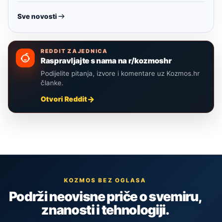
Sve novosti
REDDIT ZAJEDNICA
Raspravljajte s nama na r/kozmoshr
Podijelite pitanja, izvore i komentare uz Kozmos.hr
članke.
Otvori Reddit
KOZMOS BEZ OGLASA
Podrži neovisne priče o svemiru,
znanosti i tehnologiji.