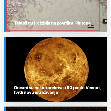
Tekući dušik izbija na površinu Plutona
SVEMIR
Oceani su nekoć prekrivali 90 posto Venere,
tvrdi novo istraživanje