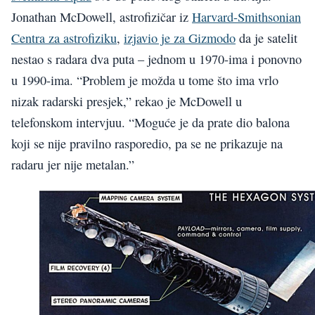
Jonathan McDowell, astrofizičar iz
Harvard-Smithsonian
Centra za astrofiziku
,
izjavio je za Gizmodo
da je satelit
nestao s radara dva puta – jednom u 1970-ima i ponovno
u 1990-ima. “Problem je možda u tome što ima vrlo
nizak radarski presjek,” rekao je McDowell u
telefonskom intervjuu. “Moguće je da prate dio balona
koji se nije pravilno rasporedio, pa se ne prikazuje na
radaru jer nije metalan.”