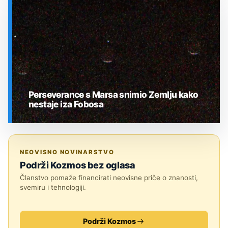
SVEMIR
Perseverance s Marsa snimio Zemlju kako
nestaje iza Fobosa
SVEMIR
NEOVISNO NOVINARSTVO
Podrži Kozmos bez oglasa
Članstvo pomaže financirati neovisne priče o znanosti,
svemiru i tehnologiji.
Podrži Kozmos