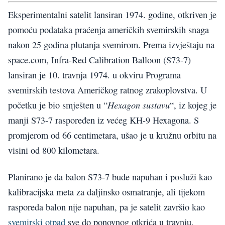
Eksperimentalni satelit lansiran 1974. godine, otkriven je
pomoću podataka praćenja američkih svemirskih snaga
nakon 25 godina plutanja svemirom. Prema izvještaju na
space.com, Infra-Red Calibration Balloon (S73-7)
lansiran je 10. travnja 1974. u okviru Programa
svemirskih testova Američkog ratnog zrakoplovstva. U
Hexagon sustavu
početku je bio smješten u “
“, iz kojeg je
manji S73-7 raspoređen iz većeg KH-9 Hexagona. S
promjerom od 66 centimetara, ušao je u kružnu orbitu na
visini od 800 kilometara.
Planirano je da balon S73-7 bude napuhan i posluži kao
kalibracijska meta za daljinsko osmatranje, ali tijekom
rasporeda balon nije napuhan, pa je satelit završio kao
svemirski otpad
sve do ponovnog otkrića u travnju.