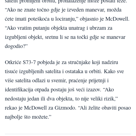
satelit promijeni orbitu, pronalaženje može postati teže.
“Ako ne znate točno gdje je izveden manevar, možda
ćete imati poteškoća u lociranju,” objasnio je McDowell.
“Ako vratim putanju objekta unatrag i ubrzam za
izgubljeni objekt, sretnu li se na točki gdje se manevar
dogodio?”
Otkriće S73-7 pobjeda je za stručnjake koji nadziru
tisuće izgubljenih satelita i ostataka u orbiti. Kako sve
više satelita odlazi u svemir, praćenje prijetnji i
identifikacija otpada postaju još veći izazov. “Ako
nedostaju jedan ili dva objekta, to nije veliki rizik,”
rekao je McDowell za Gizmodo. “Ali želite obaviti posao
najbolje što možete.”