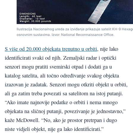
Ilustracija Nacionalnog ureda za izviđanje prikazuje satelit KH-9 Hexag
osnovnim sustavima. Izvor: National Reconnaissance Office.
S više od 20.000 objekata trenutno u orbiti
, nije lako
identificirati svaki od njih. Zemaljski radar i optički
senzori mogu pratiti svemirski otpad i dodati ga u
katalog satelita, ali točno određivanje svakog objekta
izazovan je zadatak. Senzori mogu otkriti objekt u orbiti,
ali ga zatim treba povezati sa satelitom na istoj putanji.
“Ako imate najnovije podatke o orbiti i nema mnogo
objekata na sličnoj putanji, povezivanje je jednostavno,”
kaže McDowell. “No, ako je prostor pretrpan i dugo
niste vidjeli objekt, nije ga lako identificirati.”