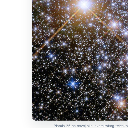
Pismis 26 na novoj slici svemirskog telesk