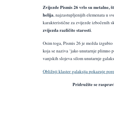
Zvijezde Pismis 26 vrlo su metalne, š
helija
, najzastupljenijih elemenata u s
karakteristične za zvijezde izbočenih 
zvijezda različite starosti
.
Osim toga, Pismis 26 je možda izgubio 
koja se naziva ‘jako unutarnje plimno p
vanjskih slojeva silom unutarnje galaks
Obližnji klaster galaksija pokazuje po
Pridružite se raspr