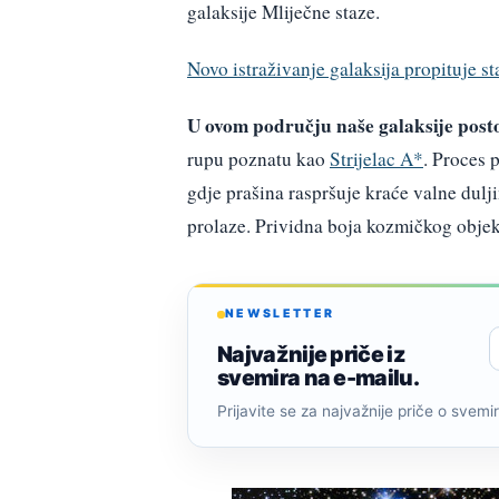
galaksije Mliječne staze.
Novo istraživanje galaksija propituje 
U ovom području naše galaksije posto
rupu poznatu kao
Strijelac A*
. Proces 
gdje prašina raspršuje kraće valne dulji
prolaze. Prividna boja kozmičkog objekt
NEWSLETTER
Najvažnije priče iz
svemira na e-mailu.
Prijavite se za najvažnije priče o svemiru