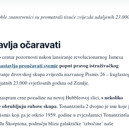
le znanstvenici su promatrali tisuće zvijezda udaljenih 23.00
avlja očaravati
o centar pozornosti nakon lansiranje revolucionarnog Jamesa
nastavlja proučavati svemir
poput pravog istraživačkog
tranje divovskog skupa zvijezda nazvanog Pismis 26 – kuglasto
ojatnih 23.000 svjetlosnih godina od Zemlje.
s nekoliko
i naspram crne pozadine na novoj Hubbleovoj slici,
oje obrubljuju rubove skupa
. Tonantzintla 2 dvojno je ime koje 
smis koji ga je otkrio 1959. godine u zvjezdarnici Tonantzintla
đu Škorpiona, području blizu galaktičke ‘izbočine’ naše