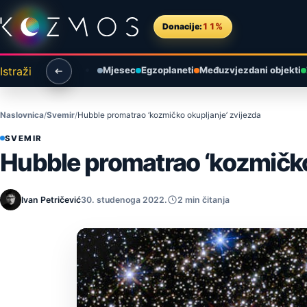
Preskoči na sadržaj
Donacije:
11%
Istraži
Mjesec
Egzoplaneti
Međuzvjezdani objekti
Naslovnica
Svemir
Hubble promatrao ‘kozmičko okupljanje’ zvijezda
SVEMIR
Hubble promatrao ‘kozmičko
Ivan Petričević
30. studenoga 2022.
2 min čitanja