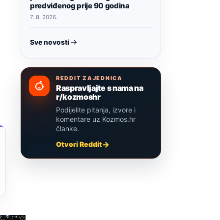
predviđenog prije 90 godina
7. 8. 2026.
Sve novosti
REDDIT ZAJEDNICA
Raspravljajte s nama na
r/kozmoshr
Podijelite pitanja, izvore i
komentare uz Kozmos.hr
članke.
Otvori Reddit