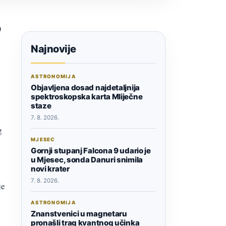
0
Najnovije
ASTRONOMIJA
Objavljena dosad najdetaljnija
spektroskopska karta Mliječne
staze
7. 8. 2026.
g
MJESEC
Gornji stupanj Falcona 9 udario je
u Mjesec, sonda Danuri snimila
novi krater
7. 8. 2026.
je
ASTRONOMIJA
Znanstvenici u magnetaru
pronašli trag kvantnog učinka