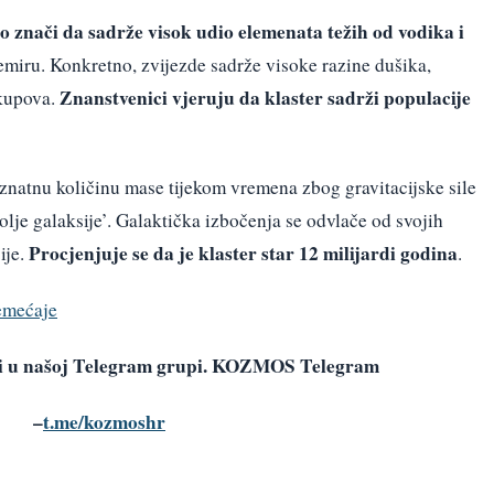
to znači da sadrže visok udio elemenata težih od vodika i
vemiru. Konkretno, zvijezde sadrže visoke razine dušika,
Znanstvenici vjeruju da klaster sadrži populacije
skupova.
znatnu količinu mase tijekom vremena zbog gravitacijske sile
olje galaksije’. Galaktička izbočenja se odvlače od svojih
Procjenjuje se da je klaster star 12 milijardi godina
ije.
.
remećaje
avi u našoj Telegram grupi. KOZMOS Telegram
–
t.me/kozmoshr