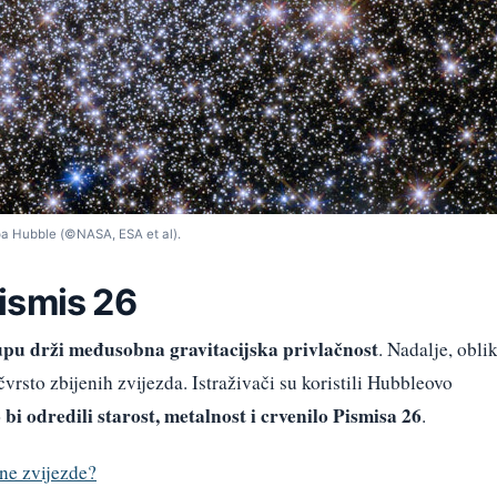
opa Hubble (©NASA, ESA et al).
ismis 26
upu drži međusobna gravitacijska privlačnost
. Nadalje, obli
čvrsto zbijenih zvijezda. Istraživači su koristili Hubbleovo
 bi odredili starost, metalnost i crvenilo Pismisa 26
.
ne zvijezde?