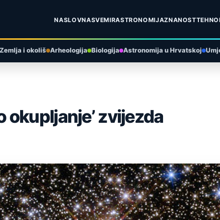
NASLOVNA
SVEMIR
ASTRONOMIJA
ZNANOST
TEHNO
Zemlja i okoliš
Arheologija
Biologija
Astronomija u Hrvatskoj
Umje
 okupljanje’ zvijezda