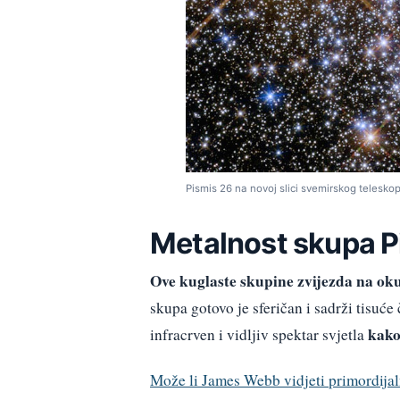
Pismis 26 na novoj slici svemirskog telesk
Metalnost skupa P
Ove kuglaste skupine zvijezda na ok
skupa gotovo je sferičan i sadrži tisuće 
kako
infracrven i vidljiv spektar svjetla
Može li James Webb vidjeti primordijal