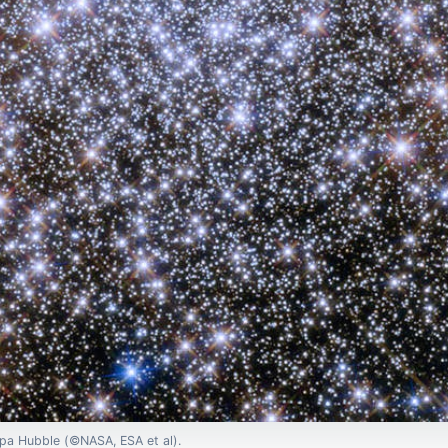
opa Hubble (©NASA, ESA et al).