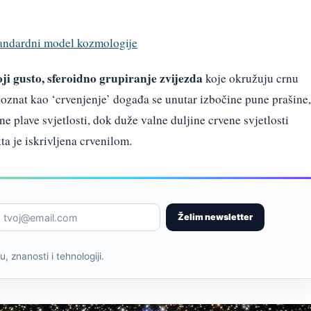
standardni model kozmologije
ji gusto, sferoidno grupiranje zvijezda
koje okružuju crnu
poznat kao ‘crvenjenje’ događa se unutar izbočine pune prašine,
ne plave svjetlosti, dok duže valne duljine crvene svjetlosti
a je iskrivljena crvenilom.
Želim newsletter
, znanosti i tehnologiji.