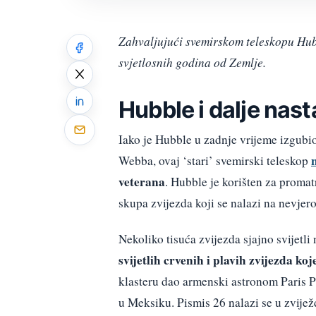
Zahvaljujući svemirskom teleskopu Hubb
svjetlosnih godina od Zemlje.
Hubble i dalje nast
Iako je Hubble u zadnje vrijeme izgubi
Webba, ovaj ‘stari’ svemirski teleskop
veterana
. Hubble je korišten za proma
skupa zvijezda koji se nalazi na nevjer
Nekoliko tisuća zvijezda sjajno svijetl
svijetlih crvenih i plavih zvijezda k
klasteru dao armenski astronom Paris Pi
u Meksiku. Pismis 26 nalazi se u zvijež