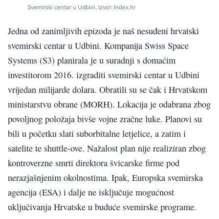
Svemirski centar u Udbini. Izvor: Index.hr
Jedna od zanimljivih epizoda je naš nesuđeni hrvatski
svemirski centar u Udbini. Kompanija Swiss Space
Systems (S3) planirala je u suradnji s domaćim
investitorom 2016. izgraditi svemirski centar u Udbini
vrijedan milijarde dolara. Obratili su se čak i Hrvatskom
ministarstvu obrane (MORH). Lokacija je odabrana zbog
povoljnog položaja bivše vojne zračne luke. Planovi su
bili u početku slati suborbitalne letjelice, a zatim i
satelite te shuttle-ove. Nažalost plan nije realiziran zbog
kontroverzne smrti direktora švicarske firme pod
nerazjašnjenim okolnostima. Ipak, Europska svemirska
agencija (ESA) i dalje ne isključuje mogućnost
uključivanja Hrvatske u buduće svemirske programe.