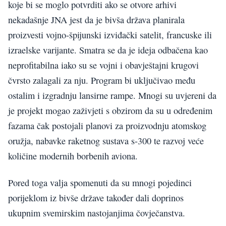
koje bi se moglo potvrditi ako se otvore arhivi
nekadašnje JNA jest da je bivša država planirala
proizvesti vojno-špijunski izviđački satelit, francuske ili
izraelske varijante. Smatra se da je ideja odbačena kao
neprofitabilna iako su se vojni i obavještajni krugovi
čvrsto zalagali za nju. Program bi uključivao među
ostalim i izgradnju lansirne rampe. Mnogi su uvjereni da
je projekt mogao zaživjeti s obzirom da su u određenim
fazama čak postojali planovi za proizvodnju atomskog
oružja, nabavke raketnog sustava s-300 te razvoj veće
količine modernih borbenih aviona.
Pored toga valja spomenuti da su mnogi pojedinci
porijeklom iz bivše države također dali doprinos
ukupnim svemirskim nastojanjima čovječanstva.