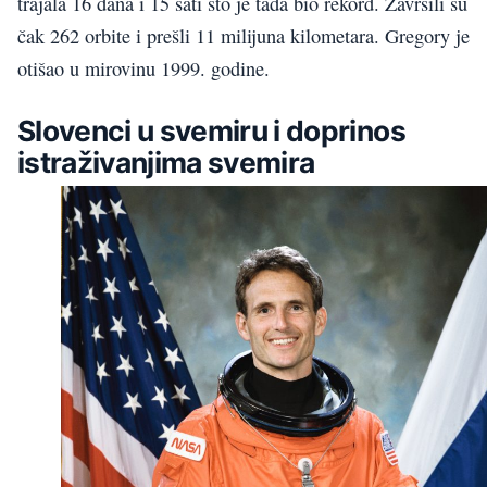
trajala 16 dana i 15 sati što je tada bio rekord. Završili su
čak 262 orbite i prešli 11 milijuna kilometara. Gregory je
otišao u mirovinu 1999. godine.
Slovenci u svemiru i doprinos
istraživanjima svemira