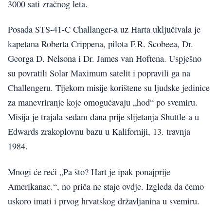
3000 sati zračnog leta.
Posada STS-41-C Challanger-a uz Harta uključivala je
kapetana Roberta Crippena, pilota F.R. Scobeea, Dr.
Georga D. Nelsona i Dr. James van Hoftena. Uspješno
su povratili Solar Maximum satelit i popravili ga na
Challengeru. Tijekom misije korištene su ljudske jedinice
za manevriranje koje omogućavaju „hod“ po svemiru.
Misija je trajala sedam dana prije slijetanja Shuttle-a u
Edwards zrakoplovnu bazu u Kaliforniji, 13. travnja
1984.
Mnogi će reći „Pa što? Hart je ipak ponajprije
Amerikanac.“, no priča ne staje ovdje. Izgleda da ćemo
uskoro imati i prvog hrvatskog državljanina u svemiru.