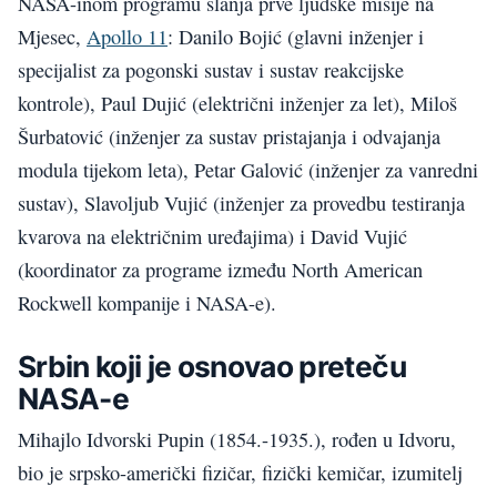
NASA-inom programu slanja prve ljudske misije na
Mjesec,
Apollo 11
: Danilo Bojić (glavni inženjer i
specijalist za pogonski sustav i sustav reakcijske
kontrole), Paul Dujić (električni inženjer za let), Miloš
Šurbatović (inženjer za sustav pristajanja i odvajanja
modula tijekom leta), Petar Galović (inženjer za vanredni
sustav), Slavoljub Vujić (inženjer za provedbu testiranja
kvarova na električnim uređajima) i David Vujić
(koordinator za programe između North American
Rockwell kompanije i NASA-e).
Srbin koji je osnovao preteču
NASA-e
Mihajlo Idvorski Pupin (1854.-1935.), rođen u Idvoru,
bio je srpsko-američki fizičar, fizički kemičar, izumitelj