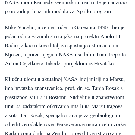
NASA-inom Kennedy svemirskom centru te je nadzirao
proizvodnju lunarnih modula za Apollo program.
Mike Vučelić, inženjer rođen u Garešnici 1930., bio je
jedan od najvažnijih stručnjaka na projektu Apolo 11.
Radio je kao rukovoditelj za spuštanje astronauta na
Mjesec, a pored njega u NASA-i su bili i Tino Trepo te
Anton Cvjetković, također porijeklom iz Hrvatske.
Ključnu ulogu u aktualnoj NASA-inoj misiji na Marsu,
ima hrvatska znanstvenica, prof. dr. sc. Tanja Bosak s
prestižnog MIT-a u Bostonu. Sudjeluje u znanstvenom
timu sa zadatakom otkrivanja ima li na Marsu tragova
života. Dr. Bosak, specijalizirana je za geobiologiju i
odredit će odakle rover Perseverance mora uzeti uzorke.
Kada uzorci dođu na Zemlju, provodit će istraživanje