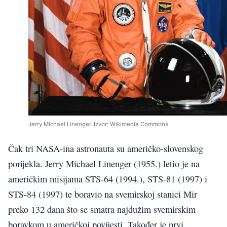
Jerry Michael Linenger. Izvor: Wikimedia Commons
Čak tri NASA-ina astronauta su američko-slovenskog
porijekla. Jerry Michael Linenger (1955.) letio je na
američkim misijama STS-64 (1994.), STS-81 (1997) i
STS-84 (1997) te boravio na svemirskoj stanici Mir
preko 132 dana što se smatra najdužim svemirskim
boravkom u američkoj povijesti. Također je prvi