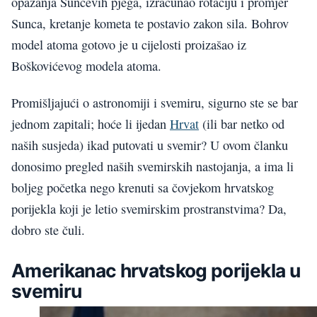
opažanja Sunčevih pjega, izračunao rotaciju i promjer
Sunca, kretanje kometa te postavio zakon sila. Bohrov
model atoma gotovo je u cijelosti proizašao iz
Boškovićevog modela atoma.
Promišljajući o astronomiji i svemiru, sigurno ste se bar
jednom zapitali; hoće li ijedan
Hrvat
(ili bar netko od
naših susjeda) ikad putovati u svemir? U ovom članku
donosimo pregled naših svemirskih nastojanja, a ima li
boljeg početka nego krenuti sa čovjekom hrvatskog
porijekla koji je letio svemirskim prostranstvima? Da,
dobro ste čuli.
Amerikanac hrvatskog porijekla u
svemiru