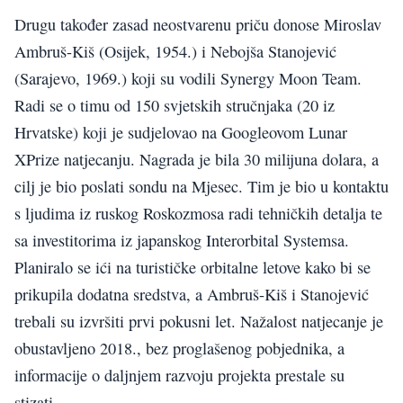
Drugu također zasad neostvarenu priču donose Miroslav
Ambruš-Kiš (Osijek, 1954.) i Nebojša Stanojević
(Sarajevo, 1969.) koji su vodili Synergy Moon Team.
Radi se o timu od 150 svjetskih stručnjaka (20 iz
Hrvatske) koji je sudjelovao na Googleovom Lunar
XPrize natjecanju. Nagrada je bila 30 milijuna dolara, a
cilj je bio poslati sondu na Mjesec. Tim je bio u kontaktu
s ljudima iz ruskog Roskozmosa radi tehničkih detalja te
sa investitorima iz japanskog Interorbital Systemsa.
Planiralo se ići na turističke orbitalne letove kako bi se
prikupila dodatna sredstva, a Ambruš-Kiš i Stanojević
trebali su izvršiti prvi pokusni let. Nažalost natjecanje je
obustavljeno 2018., bez proglašenog pobjednika, a
informacije o daljnjem razvoju projekta prestale su
stizati.