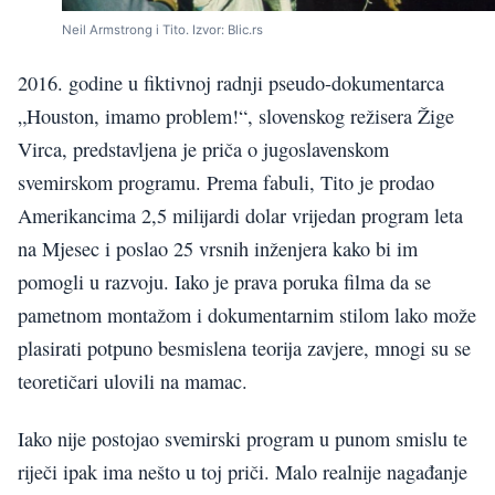
Neil Armstrong i Tito. Izvor: Blic.rs
2016. godine u fiktivnoj radnji pseudo-dokumentarca
„Houston, imamo problem!“, slovenskog režisera Žige
Virca, predstavljena je priča o jugoslavenskom
svemirskom programu. Prema fabuli, Tito je prodao
Amerikancima 2,5 milijardi dolar vrijedan program leta
na Mjesec i poslao 25 vrsnih inženjera kako bi im
pomogli u razvoju. Iako je prava poruka filma da se
pametnom montažom i dokumentarnim stilom lako može
plasirati potpuno besmislena teorija zavjere, mnogi su se
teoretičari ulovili na mamac.
Iako nije postojao svemirski program u punom smislu te
riječi ipak ima nešto u toj priči. Malo realnije nagađanje