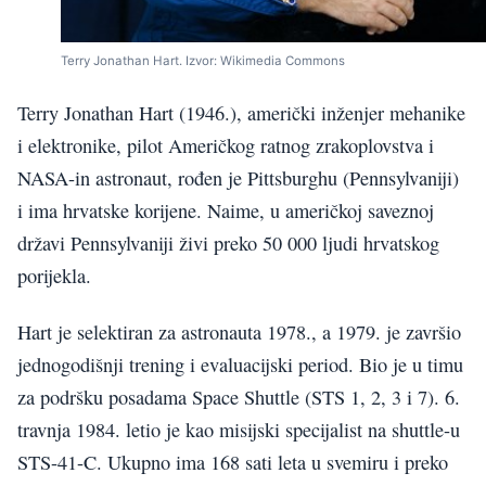
Terry Jonathan Hart. Izvor: Wikimedia Commons
Terry Jonathan Hart (1946.), američki inženjer mehanike
i elektronike, pilot Američkog ratnog zrakoplovstva i
NASA-in astronaut, rođen je Pittsburghu (Pennsylvaniji)
i ima hrvatske korijene. Naime, u američkoj saveznoj
državi Pennsylvaniji živi preko 50 000 ljudi hrvatskog
porijekla.
Hart je selektiran za astronauta 1978., a 1979. je završio
jednogodišnji trening i evaluacijski period. Bio je u timu
za podršku posadama Space Shuttle (STS 1, 2, 3 i 7). 6.
travnja 1984. letio je kao misijski specijalist na shuttle-u
STS-41-C. Ukupno ima 168 sati leta u svemiru i preko