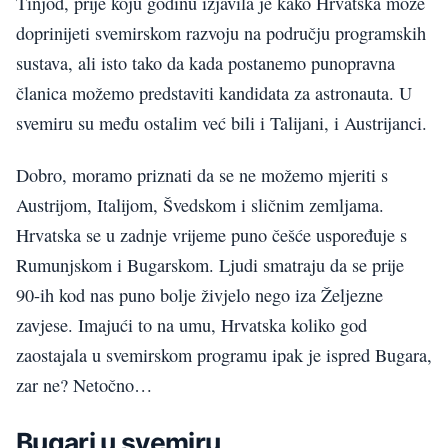
Tinjod, prije koju godinu izjavila je kako Hrvatska može
doprinijeti svemirskom razvoju na području programskih
sustava, ali isto tako da kada postanemo punopravna
članica možemo predstaviti kandidata za astronauta. U
svemiru su među ostalim već bili i Talijani, i Austrijanci.
Dobro, moramo priznati da se ne možemo mjeriti s
Austrijom, Italijom, Švedskom i sličnim zemljama.
Hrvatska se u zadnje vrijeme puno češće uspoređuje s
Rumunjskom i Bugarskom. Ljudi smatraju da se prije
90-ih kod nas puno bolje živjelo nego iza Željezne
zavjese. Imajući to na umu, Hrvatska koliko god
zaostajala u svemirskom programu ipak je ispred Bugara,
zar ne? Netočno…
Bugari u svemiru