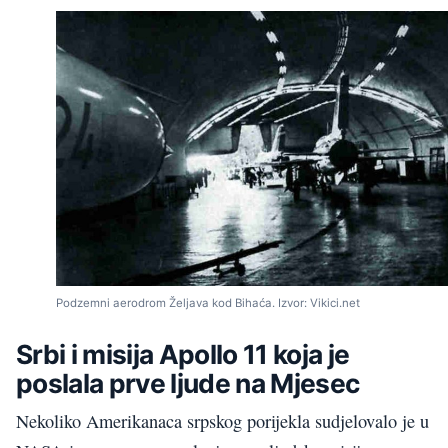
Podzemni aerodrom Željava kod Bihaća. Izvor: Vikici.net
Srbi i misija Apollo 11 koja je
poslala prve ljude na Mjesec
Nekoliko Amerikanaca srpskog porijekla sudjelovalo je u