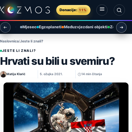
Preskoči na sadržaj
Donacije:
11%
Otvori izbornik
Otvori pretragu
Mjesec
Egzoplaneti
Međuzvjezdani objekti
Zemlja i ok
Naslovnica
Jeste li znali?
JESTE LI ZNALI?
Hrvati su bili u svemiru?
Matija Klarić
5. ožujka 2021.
14 min čitanja