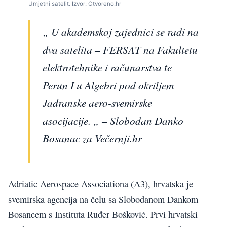
Umjetni satelit. Izvor: Otvoreno.hr
„ U akademskoj zajednici se radi na
dva satelita – FERSAT na Fakultetu
elektrotehnike i računarstva te
Perun I u Algebri pod okriljem
Jadranske aero-svemirske
asocijacije. „ – Slobodan Danko
Bosanac za Večernji.hr
Adriatic Aerospace Associationa (A3), hrvatska je
svemirska agencija na čelu sa Slobodanom Dankom
Bosancem s Instituta Ruđer Bošković. Prvi hrvatski