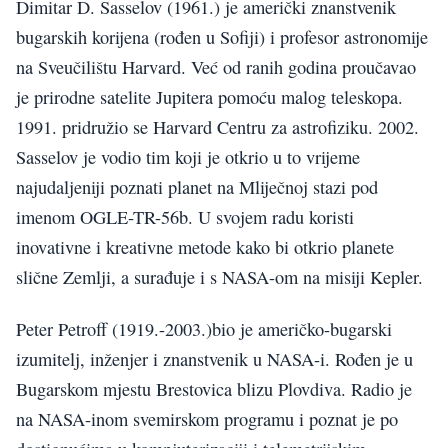
Dimitar D. Sasselov (1961.) je američki znanstvenik
bugarskih korijena (rođen u Sofiji) i profesor astronomije
na Sveučilištu Harvard. Već od ranih godina proučavao
je prirodne satelite Jupitera pomoću malog teleskopa.
1991. pridružio se Harvard Centru za astrofiziku. 2002.
Sasselov je vodio tim koji je otkrio u to vrijeme
najudaljeniji poznati planet na Mliječnoj stazi pod
imenom OGLE-TR-56b. U svojem radu koristi
inovativne i kreativne metode kako bi otkrio planete
slične Zemlji, a surađuje i s NASA-om na misiji Kepler.
Peter Petroff (1919.-2003.)bio je američko-bugarski
izumitelj, inženjer i znanstvenik u NASA-i. Rođen je u
Bugarskom mjestu Brestovica blizu Plovdiva. Radio je
na NASA-inom svemirskom programu i poznat je po