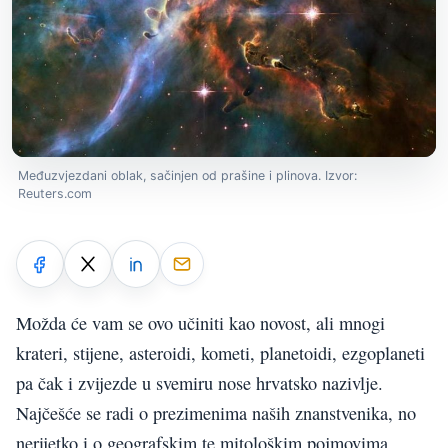
Međuzvjezdani oblak, sačinjen od prašine i plinova. Izvor:
Reuters.com
Možda će vam se ovo učiniti kao novost, ali mnogi
krateri, stijene, asteroidi, kometi, planetoidi, ezgoplaneti
pa čak i zvijezde u svemiru nose hrvatsko nazivlje.
Najčešće se radi o prezimenima naših znanstvenika, no
nerijetko i o geografskim te mitološkim pojmovima.