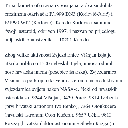
Tri su kometa otkrivena iz Višnjana, a dva su dobila
prezimena otkrivača; P/1999 DN3 (Korlević-Jurić) i
P/1999 WJ7 (Korlević). Korado Korlević i sam ima
“svoj“ asteroid, otkriven 1997. i nazvan po prijedlogu
talijanskih znanstvenika – 10201 Korado.
Zbog velike aktivnosti Zvjezdarnice Višnjan koja je
otkrila približno 1500 nebeskih tijela, mnoga od njih
nose hrvatska imena (posebice istarska). Zvjezdarnica
Višnjan je po broju otkrivenih asteroida najproduktivnija
zvjezdarnica svijeta nakon NASA-e. Neki od hrvatskih
asteroida su: 9244 Višnjan, 9429 Poreč, 9814 Ivobenko
(prvi hrvatski astronom Ivo Benko), 7364 Otonkučera
(hrvatski astronom Oton Kučera), 9657 Učka, 9813
Rozgaj (hrvatski doktor astronomije Slavko Rozgaj) i