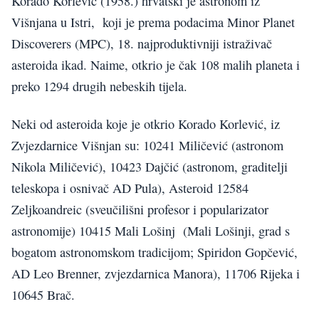
Korado Korlević (1958.) hrvatski je astronom iz
Višnjana u Istri, koji je prema podacima Minor Planet
Discoverers (MPC), 18. najproduktivniji istraživač
asteroida ikad. Naime, otkrio je čak 108 malih planeta i
preko 1294 drugih nebeskih tijela.
Neki od asteroida koje je otkrio Korado Korlević, iz
Zvjezdarnice Višnjan su: 10241 Miličević (astronom
Nikola Miličević), 10423 Dajčić (astronom, graditelji
teleskopa i osnivač AD Pula), Asteroid 12584
Zeljkoandreic (sveučilišni profesor i popularizator
astronomije) 10415 Mali Lošinj (Mali Lošinji, grad s
bogatom astronomskom tradicijom; Spiridon Gopčević,
AD Leo Brenner, zvjezdarnica Manora), 11706 Rijeka i
10645 Brač.