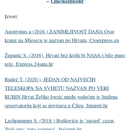
–
t.me/kozmoshr
Izvori:
Anonymus a (2016.) ZANIMLJIVOST DANA Ovaj
krater na Mjesecu je nazvan po Hrvatu, Croexpress.eu
Županić S. (2016), Hrvati bez kojih bi NASA-i bilo puno
teže, Express.24sata.hr
Rudež T. (2020.), JEDAN OD NAJVEĆIH
TELESKOPA NA SVIJETU NAZVAN PO VERI
RUBIN Hrvat Željko Ivezić među vodećim je ljudima
opservatorija koji se dovršava u Čileu, Jutarnji.hr
Lechpammer S. (2018.) Boškoviću je ‘susjed’ cezar,
Tesli otac ‘rata svjetova’, Večernji.hr