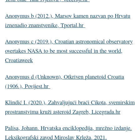
Anonymus b (2012.), Marsov kamen nazvan po Hrvatu
iznenadio znanstvenike, Tportal.hr
Anonymus c (2019.), Croatian astronomical observatory
overtakes NASA to be most successful in the world,
Croatiaweek
Anonymus d (Unknown), Otkriven planetoid Croatia
(1906.), Povijest.hr
Klindić I. (2020.), Zahvaljujući braći Cikota, svemirskim
prostranstvima kruži asteroid Zagreb, Licegrada.hr
Palisa, Johann. Hrvatska enciklopedija, mrežno izdanje.
Leksikografski zavod Miroslav Krleža, 2021.