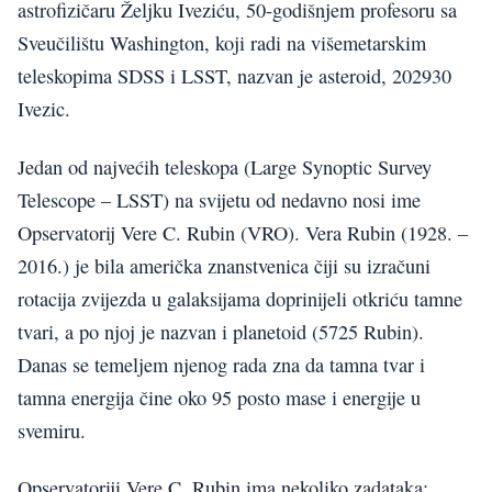
astrofizičaru Željku Iveziću, 50-godišnjem profesoru sa
Sveučilištu Washington, koji radi na višemetarskim
teleskopima SDSS i LSST, nazvan je asteroid, 202930
Ivezic.
Jedan od najvećih teleskopa (Large Synoptic Survey
Telescope – LSST) na svijetu od nedavno nosi ime
Opservatorij Vere C. Rubin (VRO). Vera Rubin (1928. –
2016.) je bila američka znanstvenica čiji su izračuni
rotacija zvijezda u galaksijama doprinijeli otkriću tamne
tvari, a po njoj je nazvan i planetoid (5725 Rubin).
Danas se temeljem njenog rada zna da tamna tvar i
tamna energija čine oko 95 posto mase i energije u
svemiru.
Opservatoriji Vere C. Rubin ima nekoliko zadataka: