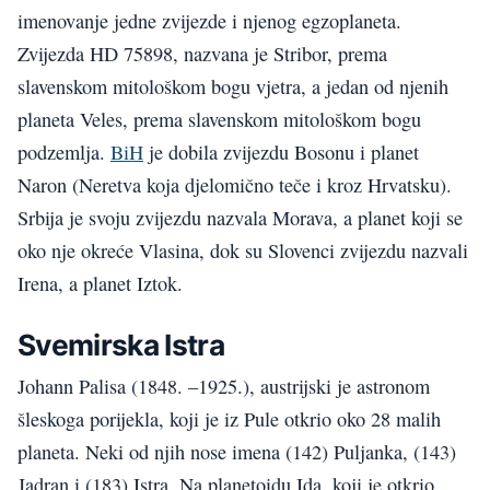
imenovanje jedne zvijezde i njenog egzoplaneta.
Zvijezda HD 75898, nazvana je Stribor, prema
slavenskom mitološkom bogu vjetra, a jedan od njenih
planeta Veles, prema slavenskom mitološkom bogu
podzemlja.
BiH
je dobila zvijezdu Bosonu i planet
Naron (Neretva koja djelomično teče i kroz Hrvatsku).
Srbija je svoju zvijezdu nazvala Morava, a planet koji se
oko nje okreće Vlasina, dok su Slovenci zvijezdu nazvali
Irena, a planet Iztok.
Svemirska Istra
Johann Palisa (1848. –1925.), austrijski je astronom
šleskoga porijekla, koji je iz Pule otkrio oko 28 malih
planeta. Neki od njih nose imena (142) Puljanka, (143)
Jadran i (183) Istra. Na planetoidu Ida, koji je otkrio