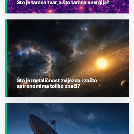
Što je tamna tvar, a što tamna energija?
JESTE LI ZNALI?
Što je metaličnost zvijezda i zašto
astronomima toliko znači?
JESTE LI ZNALI?