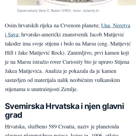
Opservatorij Vere C. Rubin (VRO). Izvor: Jutarnji.hr
Osim hrvatskih rijeka na Crvenom planetu;
Una, Neretva
i Sava
; hrvatsko-američki znanstvenik Jacob Matijević
također ima svoje stijenu i brdo na Marsu (eng. Matijević
Hill i Jake Matijević Rock). Zanimljivo, prvi kamen koji
je na Marsu istražio rover Curiosity bio je upravo Stijena
Jakea Matijevića. Analiza je pokazala da je kamen
sastavljen od materijala nalik neobičnim vulkanskim
stijenama u unutrašnjosti Zemlje.
Svemirska Hrvatska i njen glavni
grad
Hrvatska, službeno 589 Croatia, naziv je planetoida
glavnog planetoidnog pojasa, kojeg je 1906. otkrio