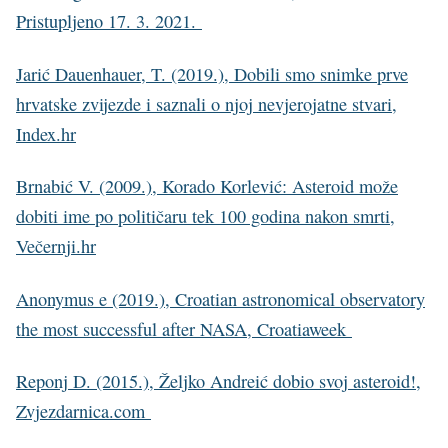
Pristupljeno 17. 3. 2021.
Jarić Dauenhauer, T. (2019.), Dobili smo snimke prve
hrvatske zvijezde i saznali o njoj nevjerojatne stvari,
Index.hr
Brnabić V. (2009.), Korado Korlević: Asteroid može
dobiti ime po političaru tek 100 godina nakon smrti,
Večernji.hr
Anonymus e (2019.), Croatian astronomical observatory
the most successful after NASA, Croatiaweek
Reponj D. (2015.), Željko Andreić dobio svoj asteroid!,
Zvjezdarnica.com