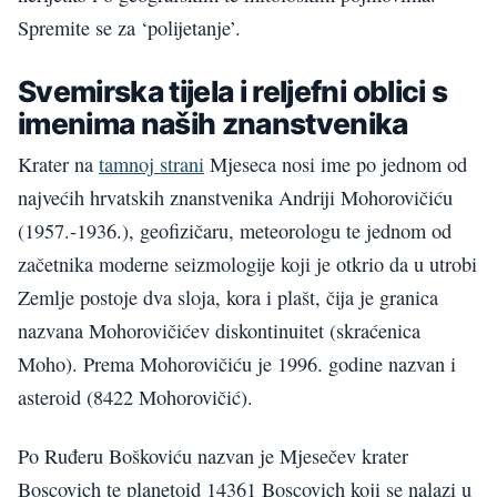
Spremite se za ‘polijetanje’.
Svemirska tijela i reljefni oblici s
imenima naših znanstvenika
Krater na
tamnoj strani
Mjeseca nosi ime po jednom od
najvećih hrvatskih znanstvenika Andriji Mohorovičiću
(1957.-1936.), geofizičaru, meteorologu te jednom od
začetnika moderne seizmologije koji je otkrio da u utrobi
Zemlje postoje dva sloja, kora i plašt, čija je granica
nazvana Mohorovičićev diskontinuitet (skraćenica
Moho). Prema Mohorovičiću je 1996. godine nazvan i
asteroid (8422 Mohorovičić).
Po Ruđeru Boškoviću nazvan je Mjesečev krater
Boscovich te planetoid 14361 Boscovich koji se nalazi u