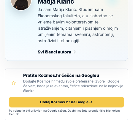
Matija Klarić
Ja sam Matija Klarić. Student sam
Ekonomskog fakulteta, a u slobodno se
vrijeme bavim volonterstvom te
istraživanjem, čitanjem i pisanjem o mojim
omiljenim temama; svemiru, astronomiji,
astrofizici i tehnologiji.
Svi članci autora
Pratite Kozmos.hr češće na Googleu
Dodajte Kozmos.hr među svoje preferirane izvore i Google
će vam, kada je relevantno, češće prikazivati naše najnovije
članke.
Dodaj Kozmos.hr na Google
Potrebno je biti prijavljen na Google račun. Odabir možete promijeniti u bilo kojem
trenutku.