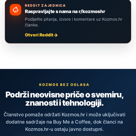
REDDIT ZAJEDNICA
Raspravljajte s nama na r/kozmoshr
Podijelite pitanja, izvore i komentare uz Kozmos.hr
članke.
Otvori Reddit
KOZMOS BEZ OGLASA
Podrži neovisne priče o svemiru,
znanosti i tehnologiji.
Članstvo pomaže održati Kozmos.hr i može uključivati
dodatne sadržaje na Buy Me a Coffee, dok članci na
Kozmos.hr-u ostaju javno dostupni.