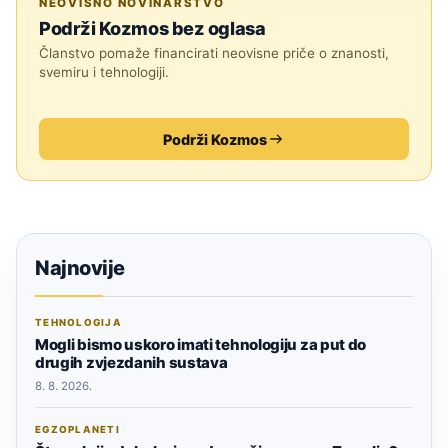
NEOVISNO NOVINARSTVO
Podrži Kozmos bez oglasa
Članstvo pomaže financirati neovisne priče o znanosti,
svemiru i tehnologiji.
Podrži Kozmos
Najnovije
TEHNOLOGIJA
Mogli bismo uskoro imati tehnologiju za put do
drugih zvjezdanih sustava
8. 8. 2026.
EGZOPLANETI