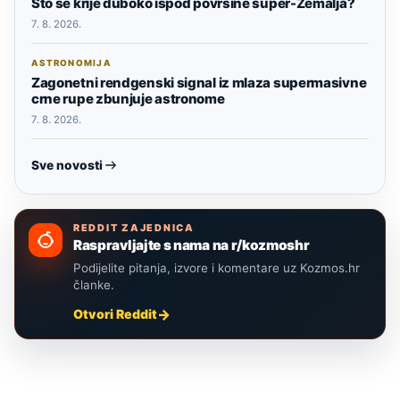
Što se krije duboko ispod površine super-Zemalja?
7. 8. 2026.
ASTRONOMIJA
Zagonetni rendgenski signal iz mlaza supermasivne
crne rupe zbunjuje astronome
7. 8. 2026.
Sve novosti
REDDIT ZAJEDNICA
Raspravljajte s nama na r/kozmoshr
Podijelite pitanja, izvore i komentare uz Kozmos.hr
članke.
Otvori Reddit