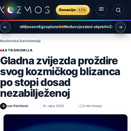
Preskoči na sadržaj
Donacije:
11%
Otvori izbornik
Otvori pretragu
Mjesec
Egzoplaneti
Međuzvjezdani objekti
Zemlja i ok
Naslovnica
Astronomija
ASTRONOMIJA
Gladna zvijezda proždire
svog kozmičkog blizanca
po stopi dosad
nezabilježenoj
Ivan Petričević
10. rujna 2025.
3 min čitanja