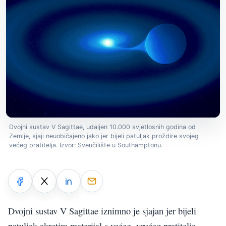
Dvojni sustav V Sagittae, udaljen 10.000 svjetlosnih godina od
Zemlje, sjaji neuobičajeno jako jer bijeli patuljak proždire svojeg
većeg pratitelja. Izvor: Sveučilište u Southamptonu.
Dvojni sustav V Sagittae iznimno je sjajan jer bijeli
patuljak akretira materijal s većeg, vrućeg pratitelja