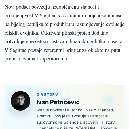
Novi podaci povezuju neuobičajenu sjajnost i
promjenjivost V Sagittae s ekstremnim prijenosom mase
na bijelog patuljka te produbljuju razumijevanje evolucije
bliskih dvojnika. Otkriveni plinski prsten dodatno
potvrđuje energetiku sustava i dinamiku gubitka mase, a
V Sagittae postaje referentni primjer za objekte na putu
prema novama i supernovama.
O AUTORU
Ivan Petričević
Ivan je novinar i autor koji piše o znanosti,
svemiru i povijesti. Gostuje kao stručni
sugovornik na Science Discovery i History
Channelu te piše za Večernji list. Osnivač je