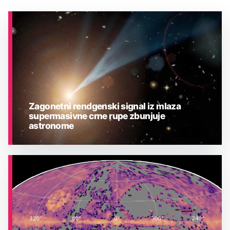
Zagonetni rendgenski signal iz mlaza
supermasivne crne rupe zbunjuje
astronome
ASTRONOMIJA