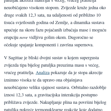
neuobičajeno visokom stopom. Zvijezde kruže jedna oko
druge svakih 12,3 sata, na udaljenosti od približno 10
tisuća svjetlosnih godina od Zemlje, a dinamika sustava
upućuje na skoru fazu pojačanih izbačaja mase i moguću
nove
erupciju
vidljivu golim okom. Dugoročno se
očekuje spajanje komponenti i završna supernova.
V Sagittae je bliski dvojni sustav u kojem supergusta
zvijezda tipa bijelog patuljka preuzima masu s većeg,
vrućeg pratitelja.
Analiza
pokazuje da je stopa akrecije
iznimno visoka te da upravo ona objašnjava
neuobičajeno veliku sjajnost sustava. Orbitalno razdoblje
iznosi 12,3 sata, a gravitacijska interakcija postupno
približava zvijezde. Nakupljanje plina na površini bijelog
patuljka pokreće termonuklearne reakcije koje dodatno