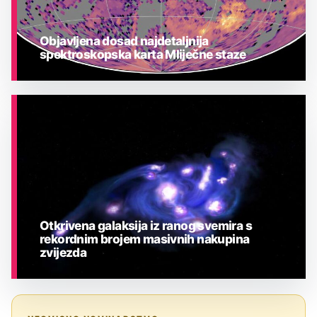
Objavljena dosad najdetaljnija
spektroskopska karta Mliječne staze
ASTRONOMIJA
Otkrivena galaksija iz ranog svemira s
rekordnim brojem masivnih nakupina
zvijezda
ASTRONOMIJA