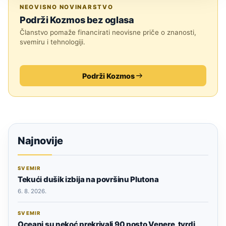
SVEMIR
NEOVISNO NOVINARSTVO
Podrži Kozmos bez oglasa
Članstvo pomaže financirati neovisne priče o znanosti,
svemiru i tehnologiji.
Podrži Kozmos
Najnovije
SVEMIR
Tekući dušik izbija na površinu Plutona
6. 8. 2026.
SVEMIR
Oceani su nekoć prekrivali 90 posto Venere, tvrdi