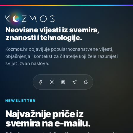
Podnožje stranice
Neovisne vijesti iz svemira,
znanosti i tehnologije.
Kozmos.hr objavljuje popularnoznanstvene vijesti,
objašnjenja i kontekst za čitatelje koji žele razumjeti
svijet izvan naslova.
NEWSLETTER
Najvažnije priče iz
svemira na e-mailu.