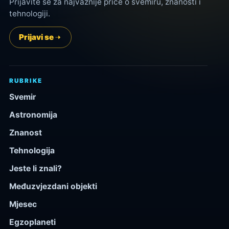
Prijavite se za najvažnije priče o svemiru, znanosti i
tehnologiji.
Prijavi se
RUBRIKE
Svemir
Astronomija
Znanost
Tehnologija
Jeste li znali?
Međuzvjezdani objekti
Mjesec
Egzoplaneti