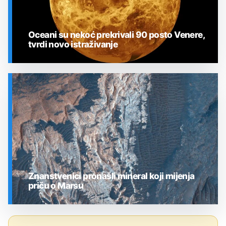
Oceani su nekoć prekrivali 90 posto Venere,
tvrdi novo istraživanje
SVEMIR
Znanstvenici pronašli mineral koji mijenja
priču o Marsu