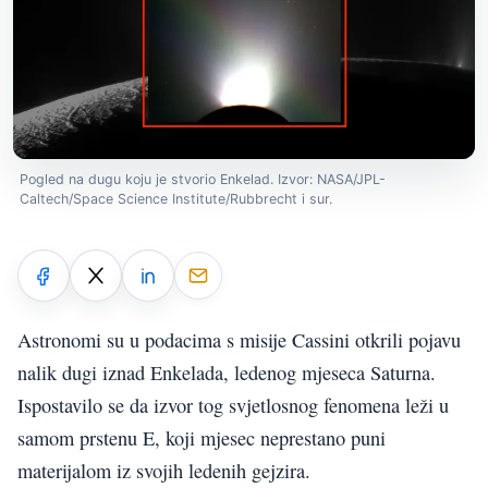
Pogled na dugu koju je stvorio Enkelad. Izvor: NASA/JPL-
Caltech/Space Science Institute/Rubbrecht i sur.
Astronomi su u podacima s misije Cassini otkrili pojavu
nalik dugi iznad Enkelada, ledenog mjeseca Saturna.
Ispostavilo se da izvor tog svjetlosnog fenomena leži u
samom prstenu E, koji mjesec neprestano puni
materijalom iz svojih ledenih gejzira.