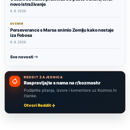
novo istraživanje
6. 8. 2026.
SVEMIR
Perseverance s Marsa snimio Zemlju kako nestaje
iza Fobosa
6. 8. 2026.
Sve novosti
REDDIT ZAJEDNICA
Raspravljajte s nama na r/kozmoshr
Podijelite pitanja, izvore i komentare uz Kozmos.hr
članke.
Otvori Reddit