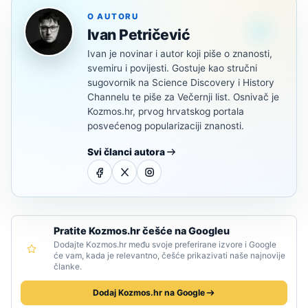
O AUTORU
Ivan Petričević
Ivan je novinar i autor koji piše o znanosti,
svemiru i povijesti. Gostuje kao stručni
sugovornik na Science Discovery i History
Channelu te piše za Večernji list. Osnivač je
Kozmos.hr, prvog hrvatskog portala
posvećenog popularizaciji znanosti.
Svi članci autora
Pratite Kozmos.hr češće na Googleu
Dodajte Kozmos.hr među svoje preferirane izvore i Google
će vam, kada je relevantno, češće prikazivati naše najnovije
članke.
Dodaj Kozmos.hr na Google