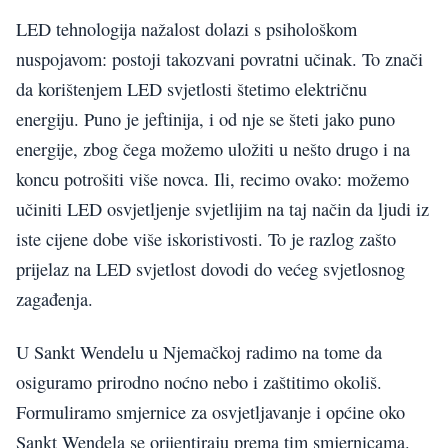
LED tehnologija nažalost dolazi s psihološkom
nuspojavom: postoji takozvani povratni učinak. To znači
da korištenjem LED svjetlosti štetimo električnu
energiju. Puno je jeftinija, i od nje se šteti jako puno
energije, zbog čega možemo uložiti u nešto drugo i na
koncu potrošiti više novca. Ili, recimo ovako: možemo
učiniti LED osvjetljenje svjetlijim na taj način da ljudi iz
iste cijene dobe više iskoristivosti. To je razlog zašto
prijelaz na LED svjetlost dovodi do većeg svjetlosnog
zagađenja.
U Sankt Wendelu u Njemačkoj radimo na tome da
osiguramo prirodno noćno nebo i zaštitimo okoliš.
Formuliramo smjernice za osvjetljavanje i općine oko
Sankt Wendela se orijentiraju prema tim smjernicama.