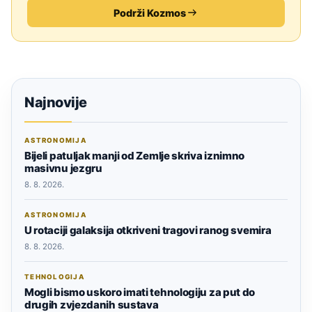
Podrži Kozmos
Najnovije
ASTRONOMIJA
Bijeli patuljak manji od Zemlje skriva iznimno
masivnu jezgru
8. 8. 2026.
ASTRONOMIJA
U rotaciji galaksija otkriveni tragovi ranog svemira
8. 8. 2026.
TEHNOLOGIJA
Mogli bismo uskoro imati tehnologiju za put do
drugih zvjezdanih sustava