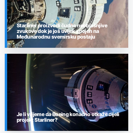
Starliner proizvodi čudne neobjašnjive
zvukove dok je još uvijek spojen na
Međunarodnu svemirsku postaju
SVEMIR
Je li vrijeme da Boeing konačno otkaže cijeli
projekt Starliner?