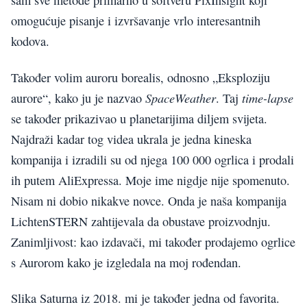
sam sve metode primarno u softveru PixInsight koji
omogućuje pisanje i izvršavanje vrlo interesantnih
kodova.
Također volim auroru borealis, odnosno „Eksploziju
SpaceWeather
time-lapse
aurore“, kako ju je nazvao
. Taj
se također prikazivao u planetarijima diljem svijeta.
Najdraži kadar tog videa ukrala je jedna kineska
kompanija i izradili su od njega 100 000 ogrlica i prodali
ih putem AliExpressa. Moje ime nigdje nije spomenuto.
Nisam ni dobio nikakve novce. Onda je naša kompanija
LichtenSTERN zahtijevala da obustave proizvodnju.
Zanimljivost: kao izdavači, mi također prodajemo ogrlice
s Aurorom kako je izgledala na moj rođendan.
Slika Saturna iz 2018. mi je također jedna od favorita.