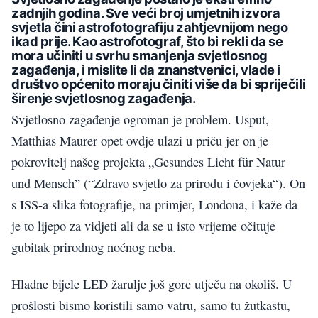
zadnjih godina. Sve veći broj umjetnih izvora
svjetla čini astrofotografiju zahtjevnijom nego
ikad prije. Kao astrofotograf, što bi rekli da se
mora učiniti u svrhu smanjenja svjetlosnog
zagađenja, i mislite li da znanstvenici, vlade i
društvo općenito moraju činiti više da bi spriječili
širenje svjetlosnog zagađenja.
Svjetlosno zagađenje ogroman je problem. Usput,
Matthias Maurer opet ovdje ulazi u priču jer on je
pokrovitelj našeg projekta „Gesundes Licht für Natur
und Mensch” (“Zdravo svjetlo za prirodu i čovjeka“). On
s ISS-a slika fotografije, na primjer, Londona, i kaže da
je to lijepo za vidjeti ali da se u isto vrijeme očituje
gubitak prirodnog noćnog neba.
Hladne bijele LED žarulje još gore utječu na okoliš. U
prošlosti bismo koristili samo vatru, samo tu žutkastu,