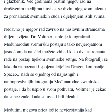
i glazbenik. Već godinama pratim njegov rad na
društvenim medijima i uvijek se divim njegovom talentu
za pronalazak svemirskih čuda i dijeljenjem istih svima.
Nedavno je njegov rad završio na naslovnim stranicama
diljem svijeta. Dr. Voltmer uspio je fotografirati
Međunarodnu svemirsku postaju s tako nevjerojatnom
jasnoćom da na slici možete vidjeti kako dva astronauta
rade na postaji tijekom svemirske šetnje. Na fotografiji se
lako da raspoznati i spojena letjelica Dragon kompanije
SpaceX. Radi se o jednoj od najjasnijih i
najimpresivnijih fotografija Međunarodne svemirske
postaje, i da bi uspio u svom pothvatu, Voltmer je čekao
da sunce zađe, kada su uvjeti bili idealni.
Međutim, njegova priča još je nevjerojatnija kad