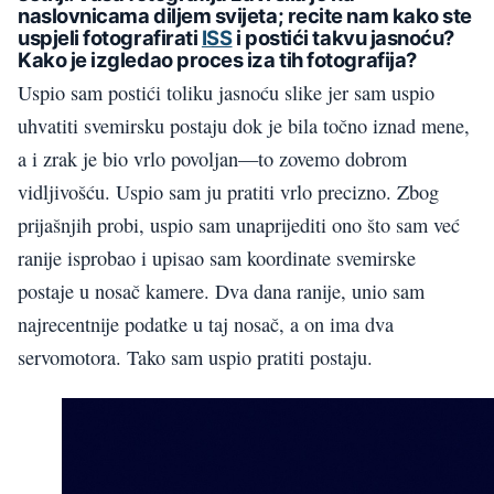
naslovnicama diljem svijeta; recite nam kako ste
uspjeli fotografirati
ISS
i postići takvu jasnoću?
Kako je izgledao proces iza tih fotografija?
Uspio sam postići toliku jasnoću slike jer sam uspio
uhvatiti svemirsku postaju dok je bila točno iznad mene,
a i zrak je bio vrlo povoljan—to zovemo dobrom
vidljivošću. Uspio sam ju pratiti vrlo precizno. Zbog
prijašnjih probi, uspio sam unaprijediti ono što sam već
ranije isprobao i upisao sam koordinate svemirske
postaje u nosač kamere. Dva dana ranije, unio sam
najrecentnije podatke u taj nosač, a on ima dva
servomotora. Tako sam uspio pratiti postaju.