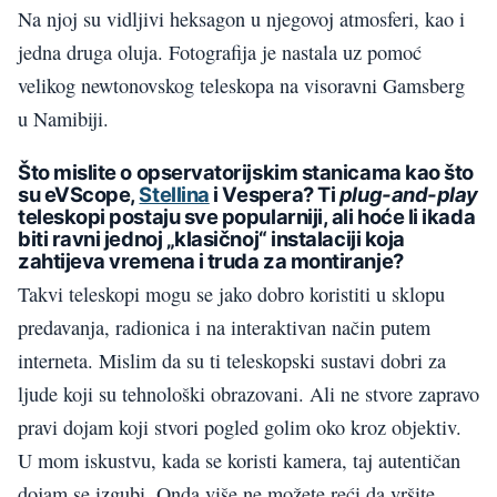
Na njoj su vidljivi heksagon u njegovoj atmosferi, kao i
jedna druga oluja. Fotografija je nastala uz pomoć
velikog newtonovskog teleskopa na visoravni Gamsberg
u Namibiji.
Što mislite o opservatorijskim stanicama kao što
su eVScope,
Stellina
i Vespera? Ti
plug-and-play
teleskopi postaju sve popularniji, ali hoće li ikada
biti ravni jednoj „klasičnoj“ instalaciji koja
zahtijeva vremena i truda za montiranje?
Takvi teleskopi mogu se jako dobro koristiti u sklopu
predavanja, radionica i na interaktivan način putem
interneta. Mislim da su ti teleskopski sustavi dobri za
ljude koji su tehnološki obrazovani. Ali ne stvore zapravo
pravi dojam koji stvori pogled golim oko kroz objektiv.
U mom iskustvu, kada se koristi kamera, taj autentičan
dojam se izgubi. Onda više ne možete reći da vršite