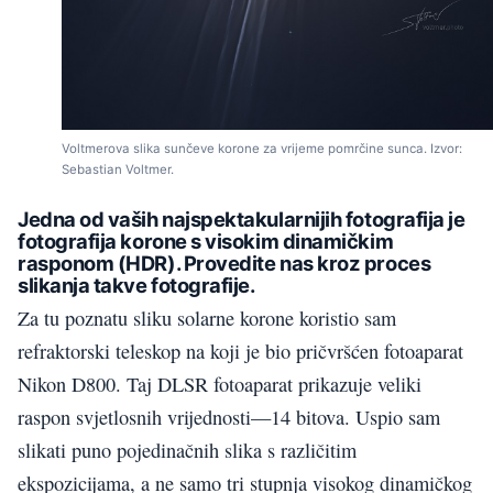
Voltmerova slika sunčeve korone za vrijeme pomrčine sunca. Izvor:
Sebastian Voltmer.
Jedna od vaših najspektakularnijih fotografija je
fotografija korone s visokim dinamičkim
rasponom (HDR). Provedite nas kroz proces
slikanja takve fotografije.
Za tu poznatu sliku solarne korone koristio sam
refraktorski teleskop na koji je bio pričvršćen fotoaparat
Nikon D800. Taj DLSR fotoaparat prikazuje veliki
raspon svjetlosnih vrijednosti—14 bitova. Uspio sam
slikati puno pojedinačnih slika s različitim
ekspozicijama, a ne samo tri stupnja visokog dinamičkog