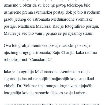
uzmemo u obzir da su leće njegovog teleskopa bile
usmjerene prema svemirskoj postaji dok je bio u rodnom
gradu jednog od astronauta Međunarodne svemirske
postaje, Matthiasa Maurera. Kad je fotografirao postaju,
Maurer je već bio vani i penjao se po njezinoj strani.
Ova fotografija svemirske postaje također pokazuje
njezinog drugog astronauta, Raju Charija, kako radi na
robotskoj ruci “Canadarm2”.
Iako je fotografija Međunarodne svemirske postaje
sigurno jedna od najboljih i najjasnijih koje smo ikad
vidjeli, Dr. Voltmer ima mnogo drugih zapanjujućih
fotografija koje je napravio tijekom svoje karijere.
Timu portala Kozmos.hr bilo je zadovoljstvo intervjuirati