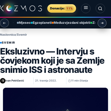
Preskoči na sadržaj
Donacije:
11%
Otvori izbornik
Otvori pretragu
Mjesec
Egzoplaneti
Međuzvjezdani objekti
Zemlja i ok
Naslovnica
Svemir
SVEMIR
Eksluzivno — Intervju s
čovjekom koji je sa Zemlje
snimio ISS i astronaute
Ivan Petričević
21. travnja 2022.
11 min čitanja