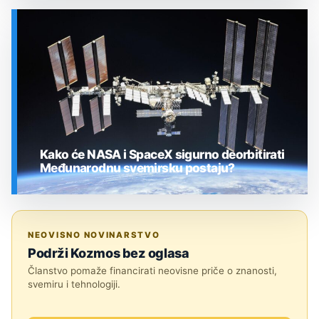
SVEMIR
Kako će NASA i SpaceX sigurno deorbitirati
Međunarodnu svemirsku postaju?
SVEMIR
NEOVISNO NOVINARSTVO
Podrži Kozmos bez oglasa
Članstvo pomaže financirati neovisne priče o znanosti,
svemiru i tehnologiji.