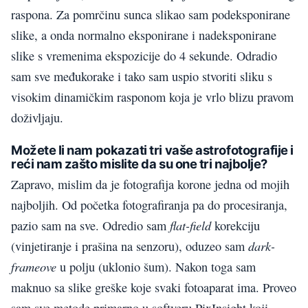
raspona. Za pomrčinu sunca slikao sam podeksponirane
slike, a onda normalno eksponirane i nadeksponirane
slike s vremenima ekspozicije do 4 sekunde. Odradio
sam sve međukorake i tako sam uspio stvoriti sliku s
visokim dinamičkim rasponom koja je vrlo blizu pravom
doživljaju.
Možete li nam pokazati tri vaše astrofotografije i
reći nam zašto mislite da su one tri najbolje?
Zapravo, mislim da je fotografija korone jedna od mojih
najboljih. Od početka fotografiranja pa do procesiranja,
flat-field
pazio sam na sve. Odredio sam
korekciju
dark-
(vinjetiranje i prašina na senzoru), oduzeo sam
frameove
u polju (uklonio šum). Nakon toga sam
maknuo sa slike greške koje svaki fotoaparat ima. Proveo