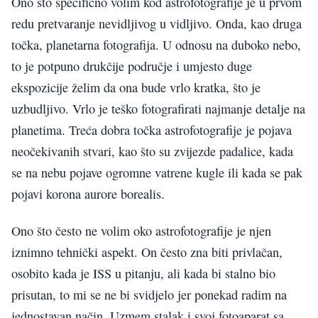
Ono što specifično volim kod astrofotografije je u prvom
redu pretvaranje nevidljivog u vidljivo. Onda, kao druga
točka, planetarna fotografija. U odnosu na duboko nebo,
to je potpuno drukčije područje i umjesto duge
ekspozicije želim da ona bude vrlo kratka, što je
uzbudljivo. Vrlo je teško fotografirati najmanje detalje na
planetima. Treća dobra točka astrofotografije je pojava
neočekivanih stvari, kao što su zvijezde padalice, kada
se na nebu pojave ogromne vatrene kugle ili kada se pak
pojavi korona aurore borealis.
Ono što često ne volim oko astrofotografije je njen
iznimno tehnički aspekt. On često zna biti privlačan,
osobito kada je ISS u pitanju, ali kada bi stalno bio
prisutan, to mi se ne bi svidjelo jer ponekad radim na
jednostavan način. Uzmem stalak i svoj fotoaparat sa