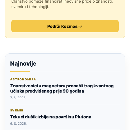
Članstvo pomaže financirati neovisne priče o znanosti,
svemiru i tehnologiji.
Podrži Kozmos
Najnovije
ASTRONOMIJA
Znanstvenici u magnetaru pronašli trag kvantnog
učinka predviđenog prije 90 godina
7. 8. 2026.
SVEMIR
Tekući dušik izbija na površinu Plutona
6. 8. 2026.