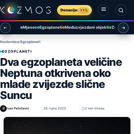
Preskoči na sadržaj
Donacije:
11%
Otvori izbornik
Otvori pretragu
Mjesec
Egzoplaneti
Međuzvjezdani objekti
Zemlja i ok
Naslovnica
Egzoplaneti
EGZOPLANETI
Dva egzoplaneta veličine
Neptuna otkrivena oko
mlade zvijezde slične
Suncu
Ivan Petričević
29. rujna 2025.
2 min čitanja