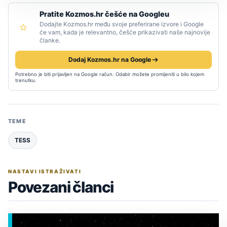
Pratite Kozmos.hr češće na Googleu
Dodajte Kozmos.hr među svoje preferirane izvore i Google
će vam, kada je relevantno, češće prikazivati naše najnovije
članke.
Dodaj Kozmos.hr na Google
Potrebno je biti prijavljen na Google račun. Odabir možete promijeniti u bilo kojem
trenutku.
TEME
TESS
NASTAVI ISTRAŽIVATI
Povezani članci