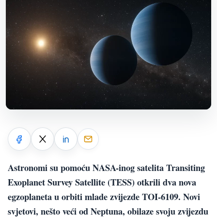
Astronomi su pomoću NASA-inog satelita Transiting
Exoplanet Survey Satellite (TESS) otkrili dva nova
egzoplaneta u orbiti mlade zvijezde TOI-6109. Novi
svjetovi, nešto veći od Neptuna, obilaze svoju zvijezdu