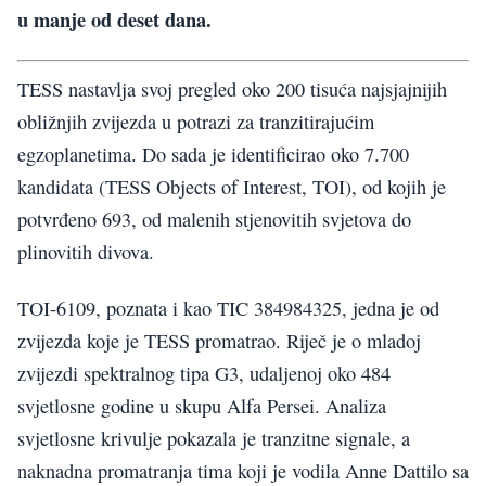
u manje od deset dana.
TESS nastavlja svoj pregled oko 200 tisuća najsjajnijih
obližnjih zvijezda u potrazi za tranzitirajućim
egzoplanetima. Do sada je identificirao oko 7.700
kandidata (TESS Objects of Interest, TOI), od kojih je
potvrđeno 693, od malenih stjenovitih svjetova do
plinovitih divova.
TOI-6109, poznata i kao TIC 384984325, jedna je od
zvijezda koje je TESS promatrao. Riječ je o mladoj
zvijezdi spektralnog tipa G3, udaljenoj oko 484
svjetlosne godine u skupu Alfa Persei. Analiza
svjetlosne krivulje pokazala je tranzitne signale, a
naknadna promatranja tima koji je vodila Anne Dattilo sa