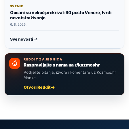
SVEMIR
Oceani su nekoć prekrivali 90 posto Venere, tvrdi
novo istraživanje
6. 8. 2026.
Sve novosti
REDDIT ZAJEDNICA
Raspravljajte s nama na r/kozmoshr
Podijelite pitanja, izvore i komentare uz Kozmos.hr
članke.
Otvori Reddit