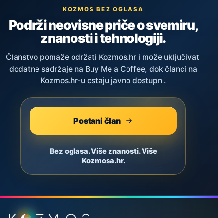
KOZMOS BEZ OGLASA
Podrži neovisne priče o svemiru,
znanosti i tehnologiji.
Članstvo pomaže održati Kozmos.hr i može uključivati
dodatne sadržaje na Buy Me a Coffee, dok članci na
Kozmos.hr-u ostaju javno dostupni.
Postani član
Bez oglasa. Više znanosti. Više
Kozmosa.hr.