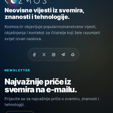
Podnožje stranice
Neovisne vijesti iz svemira,
znanosti i tehnologije.
Kozmos.hr objavljuje popularnoznanstvene vijesti,
objašnjenja i kontekst za čitatelje koji žele razumjeti
svijet izvan naslova.
NEWSLETTER
Najvažnije priče iz
svemira na e-mailu.
Prijavite se za najvažnije priče o svemiru, znanosti i
tehnologiji.