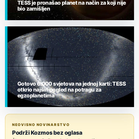
TESS je pronašao planet na način za koji nije
bio zamišljen
EGZOPLANETI
Gotovo 6.000 svjetova na jednoj karti: TESS
otkrio najširi pogled na potragu za
egzoplanetima
EGZOPLANETI
NEOVISNO NOVINARSTVO
Podrži Kozmos bez oglasa