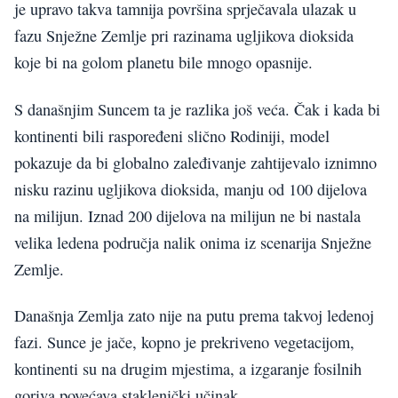
je upravo takva tamnija površina sprječavala ulazak u
fazu Snježne Zemlje pri razinama ugljikova dioksida
koje bi na golom planetu bile mnogo opasnije.
S današnjim Suncem ta je razlika još veća. Čak i kada bi
kontinenti bili raspoređeni slično Rodiniji, model
pokazuje da bi globalno zaleđivanje zahtijevalo iznimno
nisku razinu ugljikova dioksida, manju od 100 dijelova
na milijun. Iznad 200 dijelova na milijun ne bi nastala
velika ledena područja nalik onima iz scenarija Snježne
Zemlje.
Današnja Zemlja zato nije na putu prema takvoj ledenoj
fazi. Sunce je jače, kopno je prekriveno vegetacijom,
kontinenti su na drugim mjestima, a izgaranje fosilnih
goriva povećava staklenički učinak.