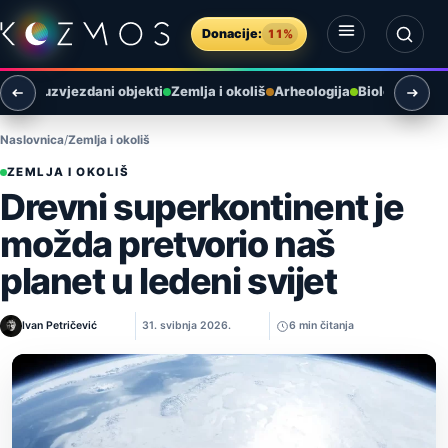
Preskoči na sadržaj
Donacije:
11%
Otvori izbornik
Otvori pretragu
i
Međuzvjezdani objekti
Zemlja i okoliš
Arheologija
Biologija
Ast
Naslovnica
Zemlja i okoliš
ZEMLJA I OKOLIŠ
Drevni superkontinent je
možda pretvorio naš
planet u ledeni svijet
Ivan Petričević
31. svibnja 2026.
6 min čitanja