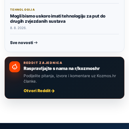
TEHNOLOGIJA
Mogli bismo uskoro imati tehnologiju za put do
drugih zvjezdanih sustava
8. 8. 2026.
Sve novosti
REDDIT ZAJEDNICA
Raspravljajte s nama na r/kozmoshr
Podijelite pitanja, izvore i komentare uz Kozmos.hr
članke.
Otvori Reddit