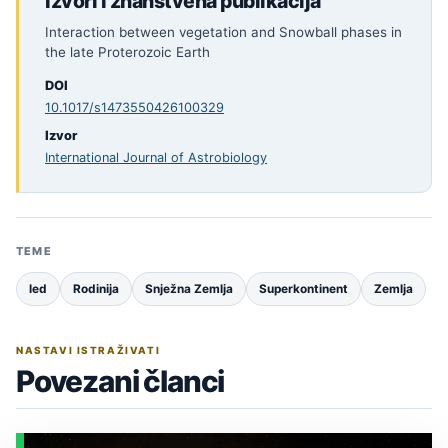
Izvori i znanstvena publikacija
Interaction between vegetation and Snowball phases in
the late Proterozoic Earth
DOI
10.1017/s1473550426100329
Izvor
International Journal of Astrobiology
TEME
led
Rodinija
Snježna Zemlja
Superkontinent
Zemlja
NASTAVI ISTRAŽIVATI
Povezani članci