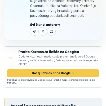
sugovornik na Science Discovery i History
Channelu te piše za Večernji list. Osnivač je
Kozmos.hr, prvog hrvatskog portala
posvećenog popularizaciji znanosti.
Svi članci autora
Pratite Kozmos.hr češće na Googleu
Dodajte Kozmos.hr među svoje preferirane izvore i Google
će vam, kada je relevantno, češće prikazivati naše najnovije
članke.
Dodaj Kozmos.hr na Google
Potrebno je biti prijavljen na Google račun. Odabir možete promijeniti u bilo kojem
trenutku.