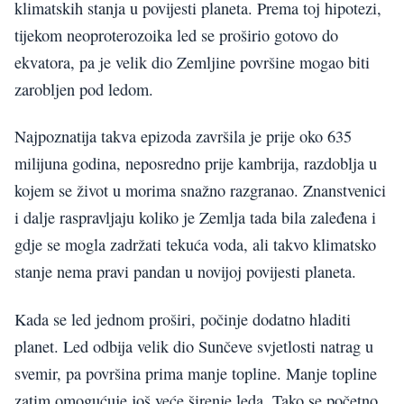
klimatskih stanja u povijesti planeta. Prema toj hipotezi,
tijekom neoproterozoika led se proširio gotovo do
ekvatora, pa je velik dio Zemljine površine mogao biti
zarobljen pod ledom.
Najpoznatija takva epizoda završila je prije oko 635
milijuna godina, neposredno prije kambrija, razdoblja u
kojem se život u morima snažno razgranao. Znanstvenici
i dalje raspravljaju koliko je Zemlja tada bila zaleđena i
gdje se mogla zadržati tekuća voda, ali takvo klimatsko
stanje nema pravi pandan u novijoj povijesti planeta.
Kada se led jednom proširi, počinje dodatno hladiti
planet. Led odbija velik dio Sunčeve svjetlosti natrag u
svemir, pa površina prima manje topline. Manje topline
zatim omogućuje još veće širenje leda. Tako se početno