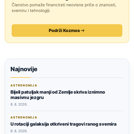
Članstvo pomaže financirati neovisne priče o znanosti,
svemiru i tehnologiji.
Podrži Kozmos
Najnovije
ASTRONOMIJA
Bijeli patuljak manji od Zemlje skriva iznimno
masivnu jezgru
8. 8. 2026.
ASTRONOMIJA
U rotaciji galaksija otkriveni tragovi ranog svemira
8. 8. 2026.