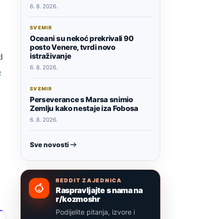
6. 8. 2026.
SVEMIR
Oceani su nekoć prekrivali 90
posto Venere, tvrdi novo
d
istraživanje
6. 8. 2026.
o
SVEMIR
Perseverance s Marsa snimio
Zemlju kako nestaje iza Fobosa
6. 8. 2026.
Sve novosti
REDDIT ZAJEDNICA
Raspravljajte s nama na
r/kozmoshr
Podijelite pitanja, izvore i