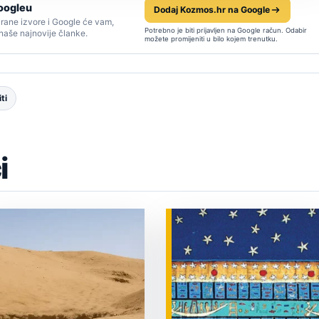
oogleu
Dodaj Kozmos.hr na Google
rane izvore i Google će vam,
Potrebno je biti prijavljen na Google račun. Odabir
 naše najnovije članke.
možete promijeniti u bilo kojem trenutku.
ti
i