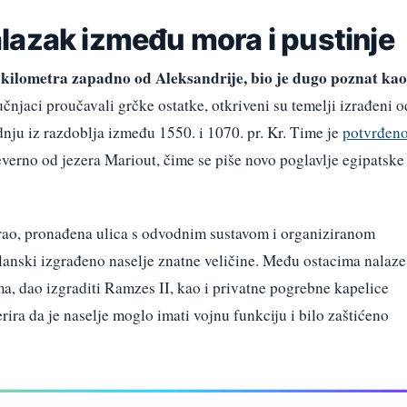
lazak između mora i pustinje
 kilometra zapadno od Aleksandrije, bio je dugo poznat kao
čnjaci proučavali grčke ostatke, otkriveni su temelji izrađeni o
dnju iz razdoblja između 1550. i 1070. pr. Kr. Time je
potvrđen
jeverno od jezera Mariout, čime se piše novo poglavlje egipatske
tirao, pronađena ulica s odvodnim sustavom i organiziranom
anski izgrađeno naselje znatne veličine. Među ostacima nalaze
ima, dao izgraditi Ramzes II, kao i privatne pogrebne kapelice
ira da je naselje moglo imati vojnu funkciju i bilo zaštićeno