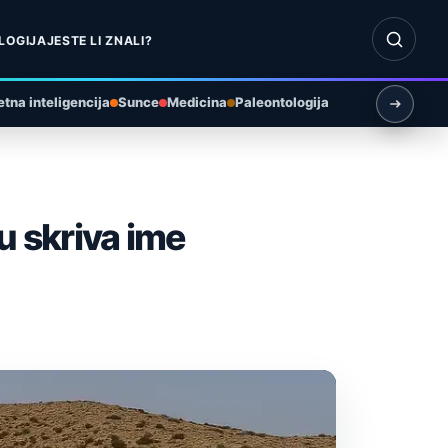
Otvori pr
LOGIJA
JESTE LI ZNALI?
tna inteligencija
Sunce
Medicina
Paleontologija
u skriva ime