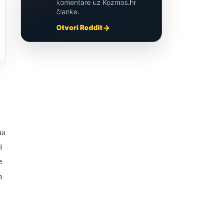
komentare uz Kozmos.hr
članke.
Otvori Reddit
na
i
e
m