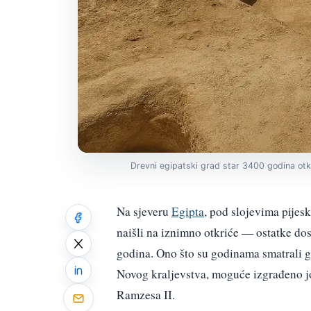
Drevni egipatski grad star 3400 godina otk
Na sjeveru
Egipta
, pod slojevima pijes
naišli na iznimno otkriće — ostatke d
godina. Ono što su godinama smatrali g
Novog kraljevstva, moguće izgrađeno jo
Ramzesa II.