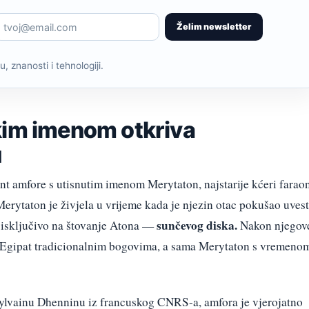
Želim newsletter
, znanosti i tehnologiji.
kim imenom otkriva
u
ent amfore s utisnutim imenom Merytaton, najstarije kćeri farao
Merytaton je živjela u vrijeme kada je njezin otac pokušao uvest
sunčevog diska.
 isključivo na štovanje Atona —
Nakon njegov
je Egipat tradicionalnim bogovima, a sama Merytaton s vremeno
Sylvainu Dhenninu iz francuskog CNRS-a, amfora je vjerojatno