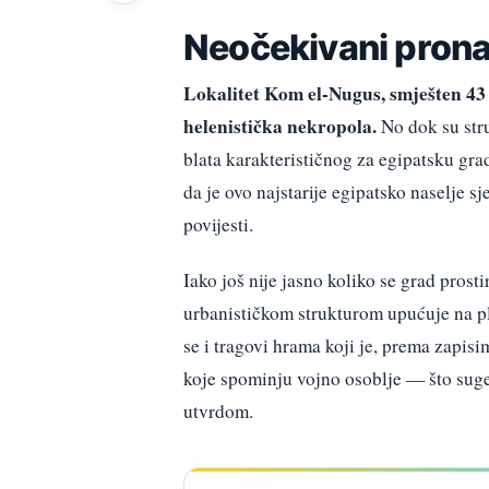
Neočekivani prona
Lokalitet Kom el-Nugus, smješten 43
helenistička nekropola.
No dok su stru
blata karakterističnog za egipatsku gra
da je ovo najstarije egipatsko naselje s
povijesti.
Iako još nije jasno koliko se grad pros
urbanističkom strukturom upućuje na pl
se i tragovi hrama koji je, prema zapis
koje spominju vojno osoblje — što suger
utvrdom.