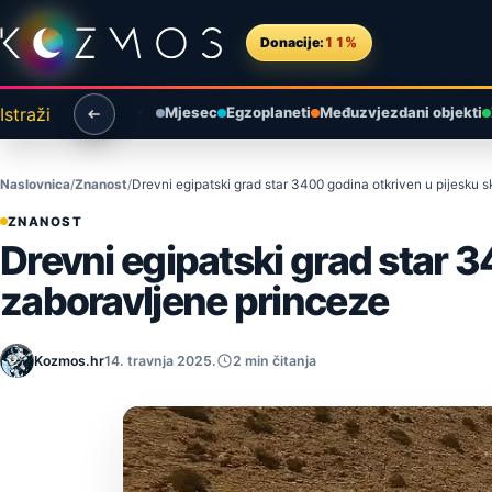
Preskoči na sadržaj
Donacije:
11%
Istraži
Mjesec
Egzoplaneti
Međuzvjezdani objekti
Naslovnica
Znanost
Drevni egipatski grad star 3400 godina otkriven u pijesku 
ZNANOST
Drevni egipatski grad star 3
zaboravljene princeze
Kozmos.hr
14. travnja 2025.
2 min čitanja