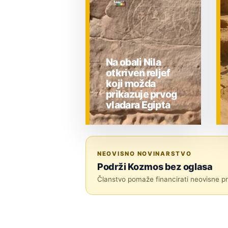
Na obali Nila
otkriven reljef
koji možda
prikazuje prvog
vladara Egipta
ZNANOST
NEOVISNO NOVINARSTVO
Podrži Kozmos bez oglasa
Članstvo pomaže financirati neovisne pri