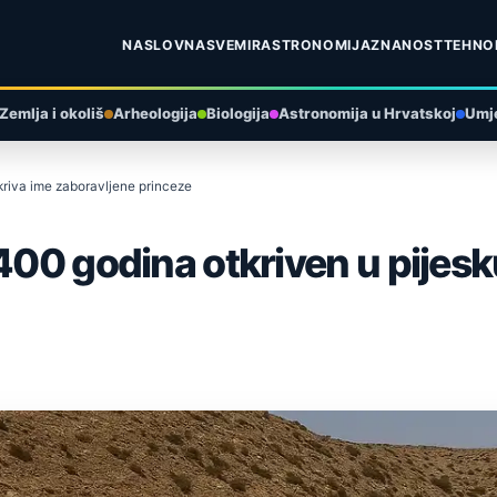
NASLOVNA
SVEMIR
ASTRONOMIJA
ZNANOST
TEHNO
Zemlja i okoliš
Arheologija
Biologija
Astronomija u Hrvatskoj
Umje
skriva ime zaboravljene princeze
400 godina otkriven u pijesk