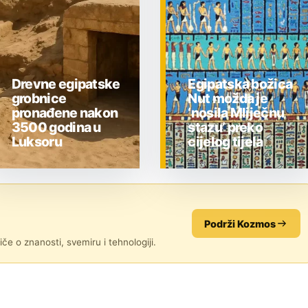
Drevne egipatske
Egipatska božica
grobnice
Nut možda je
pronađene nakon
‘nosila Mliječnu
3500 godina u
stazu’ preko
Luksoru
cijelog tijela
ZNANOST
ZNANOST
Podrži Kozmos
če o znanosti, svemiru i tehnologiji.