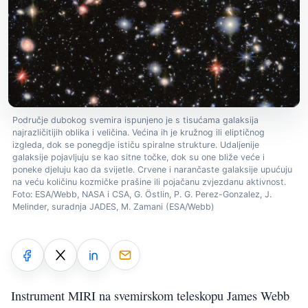
Područje dubokog svemira ispunjeno je s tisućama galaksija
najrazličitijih oblika i veličina. Većina ih je kružnog ili eliptičnog
izgleda, dok se ponegdje ističu spiralne strukture. Udaljenije
galaksije pojavljuju se kao sitne točke, dok su one bliže veće i
poneke djeluju kao da svijetle. Crvene i narančaste galaksije upućuju
na veću količinu kozmičke prašine ili pojačanu zvjezdanu aktivnost.
Foto: ESA/Webb, NASA i CSA, G. Östlin, P. G. Perez-Gonzalez, J.
Melinder, suradnja JADES, M. Zamani (ESA/Webb)
Instrument MIRI na svemirskom teleskopu James Webb