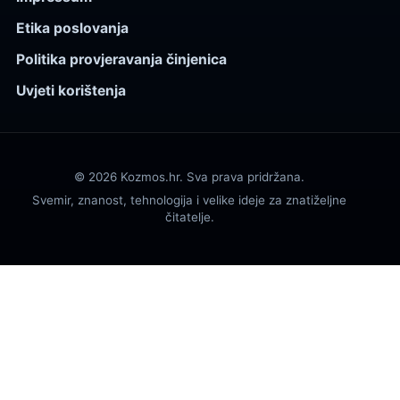
Etika poslovanja
Politika provjeravanja činjenica
Uvjeti korištenja
© 2026 Kozmos.hr. Sva prava pridržana.
Svemir, znanost, tehnologija i velike ideje za znatiželjne
čitatelje.