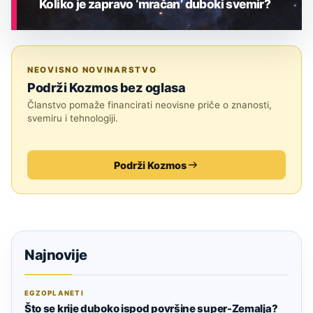
Koliko je zapravo ‘mračan’ duboki svemir?
ASTRONOMIJA
NEOVISNO NOVINARSTVO
Podrži Kozmos bez oglasa
Članstvo pomaže financirati neovisne priče o znanosti,
svemiru i tehnologiji.
Podrži Kozmos
Najnovije
EGZOPLANETI
Što se krije duboko ispod površine super-Zemalja?