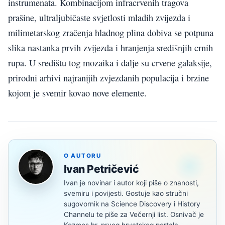
instrumenata. Kombinacijom infracrvenih tragova
prašine, ultraljubičaste svjetlosti mladih zvijezda i
milimetarskog zračenja hladnog plina dobiva se potpuna
slika nastanka prvih zvijezda i hranjenja središnjih crnih
rupa. U središtu tog mozaika i dalje su crvene galaksije,
prirodni arhivi najranijih zvjezdanih populacija i brzine
kojom je svemir kovao nove elemente.
O AUTORU
Ivan Petričević
Ivan je novinar i autor koji piše o znanosti,
svemiru i povijesti. Gostuje kao stručni
sugovornik na Science Discovery i History
Channelu te piše za Večernji list. Osnivač je