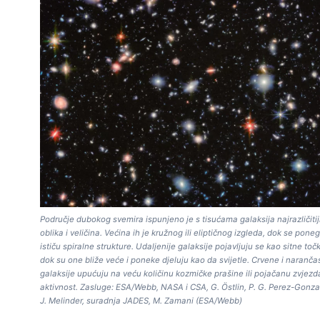
Područje dubokog svemira ispunjeno je s tisućama galaksija najrazličitij
oblika i veličina. Većina ih je kružnog ili eliptičnog izgleda, dok se pone
ističu spiralne strukture. Udaljenije galaksije pojavljuju se kao sitne toč
dok su one bliže veće i poneke djeluju kao da svijetle. Crvene i naranča
galaksije upućuju na veću količinu kozmičke prašine ili pojačanu zvjez
aktivnost. Zasluge: ESA/Webb, NASA i CSA, G. Östlin, P. G. Perez-Gonza
J. Melinder, suradnja JADES, M. Zamani (ESA/Webb)