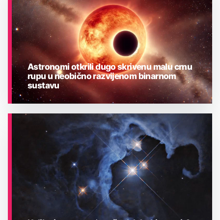
Astronomi otkrili dugo skrivenu malu crnu
rupu u neobično razvijenom binarnom
sustavu
ASTRONOMIJA