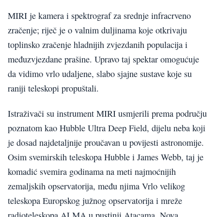
MIRI je kamera i spektrograf za srednje infracrveno
zračenje; riječ je o valnim duljinama koje otkrivaju
toplinsko zračenje hladnijih zvjezdanih populacija i
međuzvjezdane prašine. Upravo taj spektar omogućuje
da vidimo vrlo udaljene, slabo sjajne sustave koje su
raniji teleskopi propuštali.
Istraživači su instrument MIRI usmjerili prema području
poznatom kao Hubble Ultra Deep Field, dijelu neba koji
je dosad najdetaljnije proučavan u povijesti astronomije.
Osim svemirskih teleskopa Hubble i James Webb, taj je
komadić svemira godinama na meti najmoćnijih
zemaljskih opservatorija, među njima Vrlo velikog
teleskopa Europskog južnog opservatorija i mreže
radioteleskopa ALMA u pustinji Atacama. Nova