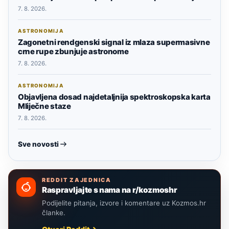
7. 8. 2026.
ASTRONOMIJA
Zagonetni rendgenski signal iz mlaza supermasivne
crne rupe zbunjuje astronome
7. 8. 2026.
ASTRONOMIJA
Objavljena dosad najdetaljnija spektroskopska karta
Mliječne staze
7. 8. 2026.
Sve novosti
REDDIT ZAJEDNICA
Raspravljajte s nama na r/kozmoshr
Podijelite pitanja, izvore i komentare uz Kozmos.hr
članke.