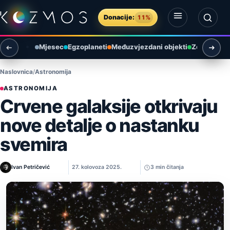
Preskoči na sadržaj
Donacije:
11%
Otvori izbornik
Otvori pretragu
Mjesec
Egzoplaneti
Međuzvjezdani objekti
Zemlja i ok
Naslovnica
Astronomija
ASTRONOMIJA
Crvene galaksije otkrivaju
nove detalje o nastanku
svemira
Ivan Petričević
27. kolovoza 2025.
3 min čitanja