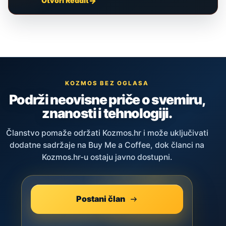
Otvori Reddit
KOZMOS BEZ OGLASA
Podrži neovisne priče o svemiru,
znanosti i tehnologiji.
Članstvo pomaže održati Kozmos.hr i može uključivati
dodatne sadržaje na Buy Me a Coffee, dok članci na
Kozmos.hr-u ostaju javno dostupni.
Postani član