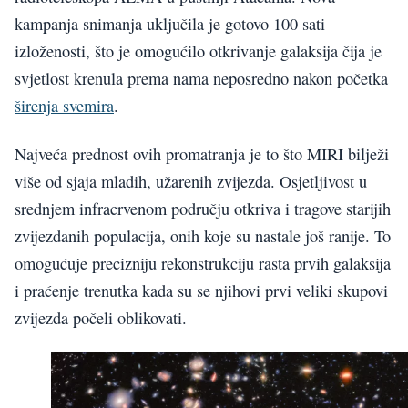
kampanja snimanja uključila je gotovo 100 sati
izloženosti, što je omogućilo otkrivanje galaksija čija je
svjetlost krenula prema nama neposredno nakon početka
širenja svemira
.
Najveća prednost ovih promatranja je to što MIRI bilježi
više od sjaja mladih, užarenih zvijezda. Osjetljivost u
srednjem infracrvenom području otkriva i tragove starijih
zvijezdanih populacija, onih koje su nastale još ranije. To
omogućuje precizniju rekonstrukciju rasta prvih galaksija
i praćenje trenutka kada su se njihovi prvi veliki skupovi
zvijezda počeli oblikovati.