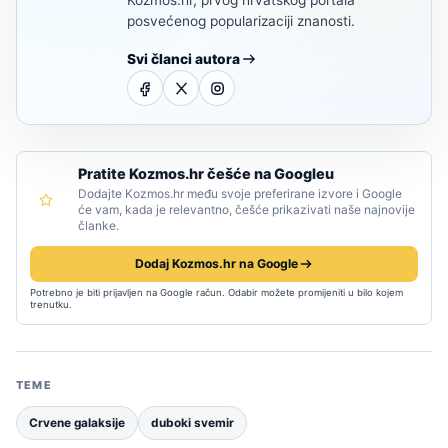
Kozmos.hr, prvog hrvatskog portala
posvećenog popularizaciji znanosti.
Svi članci autora
Pratite Kozmos.hr češće na Googleu
Dodajte Kozmos.hr među svoje preferirane izvore i Google
će vam, kada je relevantno, češće prikazivati naše najnovije
članke.
Dodaj Kozmos.hr na Google
Potrebno je biti prijavljen na Google račun. Odabir možete promijeniti u bilo kojem
trenutku.
TEME
Crvene galaksije
duboki svemir