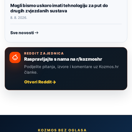
Mogli bismo uskoro imati tehnologiju za put do
drugih zvjezdanih sustava
8. 8. 2026.
Sve novosti
REDDIT ZAJEDNICA
Raspravljajte s nama na r/kozmoshr
Podijelite pitanja, izvore i komentare uz Kozmos.hr
članke.
Otvori Reddit
KOZMOS BEZ OGLASA