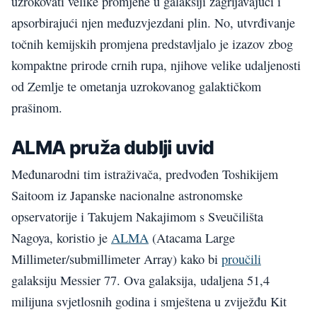
uzrokovati velike promjene u galaksiji zagrijavajući i
apsorbirajući njen međuzvjezdani plin. No, utvrđivanje
točnih kemijskih promjena predstavljalo je izazov zbog
kompaktne prirode crnih rupa, njihove velike udaljenosti
od Zemlje te ometanja uzrokovanog galaktičkom
prašinom.
ALMA pruža dublji uvid
Međunarodni tim istraživača, predvođen Toshikijem
Saitoom iz Japanske nacionalne astronomske
opservatorije i Takujem Nakajimom s Sveučilišta
Nagoya, koristio je
ALMA
(Atacama Large
Millimeter/submillimeter Array) kako bi
proučili
galaksiju Messier 77. Ova galaksija, udaljena 51,4
milijuna svjetlosnih godina i smještena u zviježđu Kit