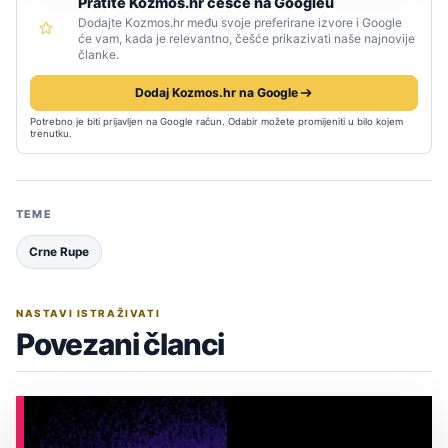
Pratite Kozmos.hr češće na Googleu
Dodajte Kozmos.hr među svoje preferirane izvore i Google
će vam, kada je relevantno, češće prikazivati naše najnovije
članke.
Dodaj Kozmos.hr na Google
Potrebno je biti prijavljen na Google račun. Odabir možete promijeniti u bilo kojem
trenutku.
TEME
Crne Rupe
NASTAVI ISTRAŽIVATI
Povezani članci