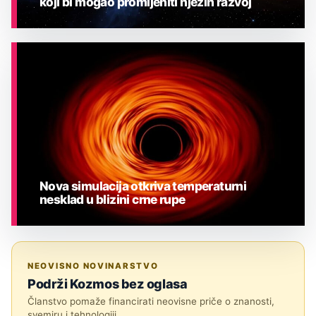
koji bi mogao promijeniti njezin razvoj
ASTRONOMIJA
Nova simulacija otkriva temperaturni
nesklad u blizini crne rupe
ASTRONOMIJA
NEOVISNO NOVINARSTVO
Podrži Kozmos bez oglasa
Članstvo pomaže financirati neovisne priče o znanosti,
svemiru i tehnologiji.