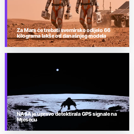
Za Mars će trebati svemirsko odijelo 66
kilograma lakše od današnjeg modela
TEHNOLOGIJA
NASA je upravo detektirala GPS signale na
Mjesecu