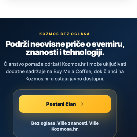
KOZMOS BEZ OGLASA
Podrži neovisne priče o svemiru,
znanosti i tehnologiji.
Članstvo pomaže održati Kozmos.hr i može uključivati
dodatne sadržaje na Buy Me a Coffee, dok članci na
Kozmos.hr-u ostaju javno dostupni.
Postani član
Bez oglasa. Više znanosti. Više
Kozmosa.hr.