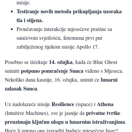
misije.
Testiranje novih metoda prikupljanja uzoraka
tla i stijena.
Proučavanje interakcije mjesečeve prašine sa
sunčevom svjetlošću, fenomena prvi put
zabilježenog tijekom misije Apollo 17.
14. ožujka
Posebno se iščekuje
, kada će Blue Ghost
potpuno pomračenje Sunca
snimiti
viđeno s Mjeseca.
lunarni
Nekoliko dana kasnije, 16. ožujka, snimit će
zalazak Sunca
.
Resilience
Athena
Uz nadolazeće misije
(ispace) i
privatne tvrtke
(Intuitive Machines), sve je jasnije da
preuzimaju ključnu ulogu u lunarnim istraživanjima
.
Hoće li upravo one izgraditi buduće mjesečeve baze?