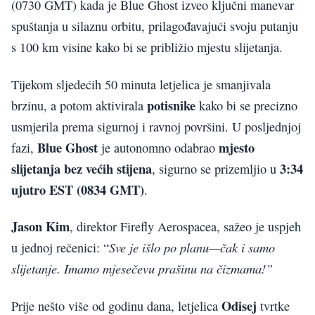
(0730 GMT) kada je Blue Ghost izveo ključni manevar
spuštanja u silaznu orbitu, prilagođavajući svoju putanju
s 100 km visine kako bi se približio mjestu slijetanja.
Tijekom sljedećih 50 minuta letjelica je smanjivala
potisnike
brzinu, a potom aktivirala
kako bi se precizno
usmjerila prema sigurnoj i ravnoj površini. U posljednjoj
Blue Ghost
mjesto
fazi,
je autonomno odabrao
slijetanja bez većih stijena
3:34
, sigurno se prizemljio u
ujutro EST (0834 GMT)
.
Jason Kim
, direktor Firefly Aerospacea, sažeo je uspjeh
Sve je išlo po planu—čak i samo
u jednoj rečenici: “
slijetanje. Imamo mjesečevu prašinu na čizmama!”
Odisej
Prije nešto više od godinu dana, letjelica
tvrtke