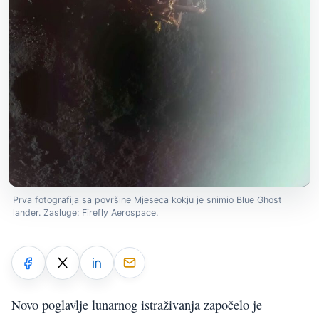
Prva fotografija sa površine Mjeseca kokju je snimio Blue Ghost
lander. Zasluge: Firefly Aerospace.
Novo poglavlje lunarnog istraživanja započelo je