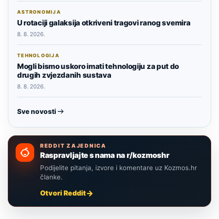
ASTRONOMIJA
U rotaciji galaksija otkriveni tragovi ranog svemira
8. 8. 2026.
TEHNOLOGIJA
Mogli bismo uskoro imati tehnologiju za put do
drugih zvjezdanih sustava
8. 8. 2026.
Sve novosti
REDDIT ZAJEDNICA
Raspravljajte s nama na r/kozmoshr
Podijelite pitanja, izvore i komentare uz Kozmos.hr
članke.
Otvori Reddit