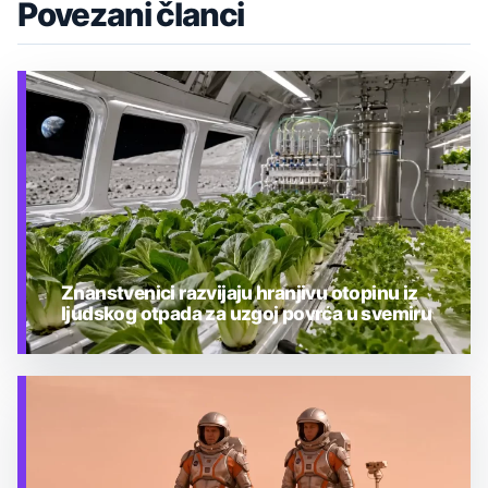
Povezani članci
Znanstvenici razvijaju hranjivu otopinu iz
ljudskog otpada za uzgoj povrća u svemiru
TEHNOLOGIJA