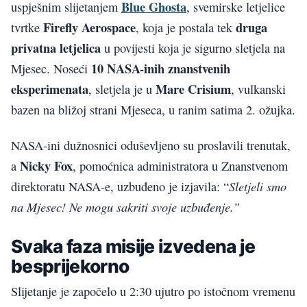
Blue Ghosta
uspješnim slijetanjem
, svemirske letjelice
Firefly Aerospace
druga
tvrtke
, koja je postala tek
privatna letjelica
u povijesti koja je sigurno sletjela na
10 NASA-inih znanstvenih
Mjesec. Noseći
eksperimenata
Mare Crisium
, sletjela je u
, vulkanski
bazen na bližoj strani Mjeseca, u ranim satima 2. ožujka.
NASA-ini dužnosnici oduševljeno su proslavili trenutak,
Nicky Fox
a
, pomoćnica administratora u Znanstvenom
Sletjeli smo
direktoratu NASA-e, uzbuđeno je izjavila: “
na Mjesec! Ne mogu sakriti svoje uzbuđenje.”
Svaka faza misije izvedena je
besprijekorno
Slijetanje je započelo u 2:30 ujutro po istočnom vremenu