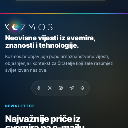
Podnožje stranice
Neovisne vijesti iz svemira,
znanosti i tehnologije.
Kozmos.hr objavljuje popularnoznanstvene vijesti,
objašnjenja i kontekst za čitatelje koji žele razumjeti
svijet izvan naslova.
NEWSLETTER
Najvažnije priče iz
svemira na e-mailu.