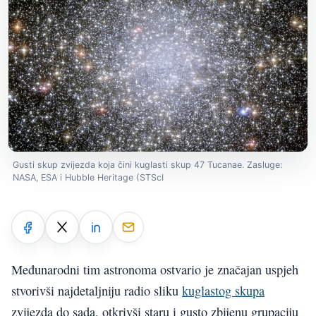
Gusti skup zvijezda koja čini kuglasti skup 47 Tucanae. Zasluge:
NASA, ESA i Hubble Heritage (STScI
Međunarodni tim astronoma ostvario je značajan uspjeh
stvorivši najdetaljniju radio sliku
kuglastog skupa
zvijezda do sada, otkrivši staru i gusto zbijenu grupaciju