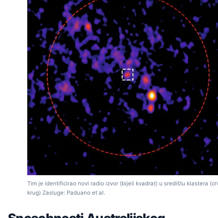
Tim je identificirao novi radio izvor (bijeli kvadrat) u središtu klastera (cr
krug) Zasluge: Paduano et al.