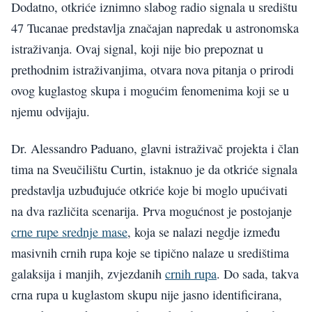
Dodatno, otkriće iznimno slabog radio signala u središtu
47 Tucanae predstavlja značajan napredak u astronomska
istraživanja. Ovaj signal, koji nije bio prepoznat u
prethodnim istraživanjima, otvara nova pitanja o prirodi
ovog kuglastog skupa i mogućim fenomenima koji se u
njemu odvijaju.
Dr. Alessandro Paduano, glavni istraživač projekta i član
tima na Sveučilištu Curtin, istaknuo je da otkriće signala
predstavlja uzbuđujuće otkriće koje bi moglo upućivati
na dva različita scenarija. Prva mogućnost je postojanje
crne rupe srednje mase
, koja se nalazi negdje između
masivnih crnih rupa koje se tipično nalaze u središtima
galaksija i manjih, zvjezdanih
crnih rupa
. Do sada, takva
crna rupa u kuglastom skupu nije jasno identificirana,