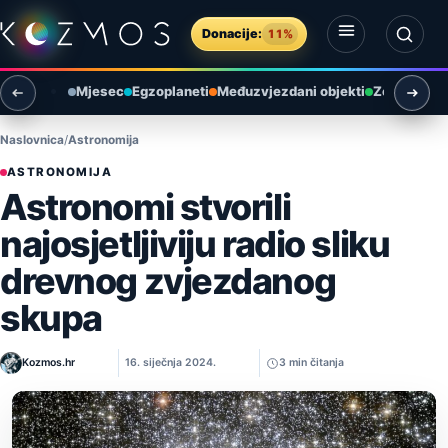
Preskoči na sadržaj
Donacije:
11%
Otvori izbornik
Otvori pretragu
Mjesec
Egzoplaneti
Međuzvjezdani objekti
Zemlja i ok
Naslovnica
Astronomija
ASTRONOMIJA
Astronomi stvorili
najosjetljiviju radio sliku
drevnog zvjezdanog
skupa
Kozmos.hr
16. siječnja 2024.
3 min čitanja