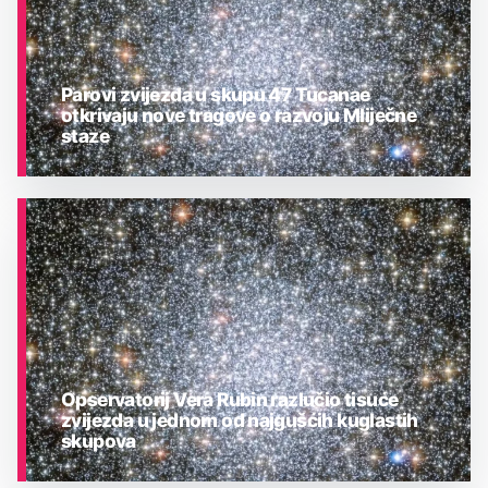
Parovi zvijezda u skupu 47 Tucanae
otkrivaju nove tragove o razvoju Mliječne
staze
ASTRONOMIJA
Opservatorij Vera Rubin razlučio tisuće
zvijezda u jednom od najgušćih kuglastih
skupova