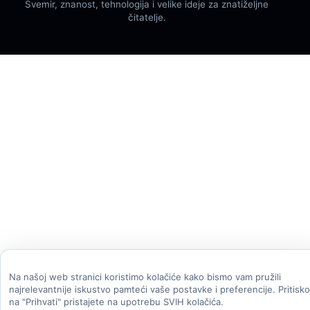
Svemir, znanost, tehnologija i velike ideje za znatiželjne
čitatelje.
Na našoj web stranici koristimo kolačiće kako bismo vam pružili
najrelevantnije iskustvo pamteći vaše postavke i preferencije. Pritisk
na "Prihvati" pristajete na upotrebu SVIH kolačića.