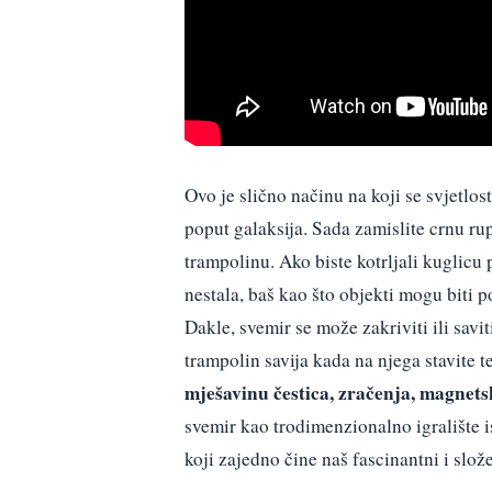
Ovo je slično načinu na koji se svjetlos
poput galaksija. Sada zamislite crnu rup
trampolinu. Ako biste kotrljali kuglicu
nestala, baš kao što objekti mogu biti 
Dakle, svemir se može zakriviti ili savi
trampolin savija kada na njega stavite 
mješavinu čestica, zračenja, magnetski
svemir kao trodimenzionalno igralište i
koji zajedno čine naš fascinantni i slo