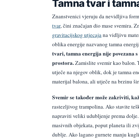
Tamna tvar i tamna
Znanstvenici vjeruju da nevidljiva forma
tvar
, čini značajan dio mase svemira. Z
gravitacijskog utjecaja
na vidljivu mater
oblika energije nazvanog tamna energi
tvari, tamna energija nije povezana s
prostora.
Zamislite svemir kao balon. T
utječe na njegov oblik, dok je tamna en
materijal balona, ali utječe na brzinu ši
Svemir se također može zakriviti, ka
rastezljivog trampolina. Ako stavite te
napraviti veliki udubljenje prema dolje.
masivnih objekata, poput planeta ili zvij
dublje. Ako lagano gurnete manju kugli