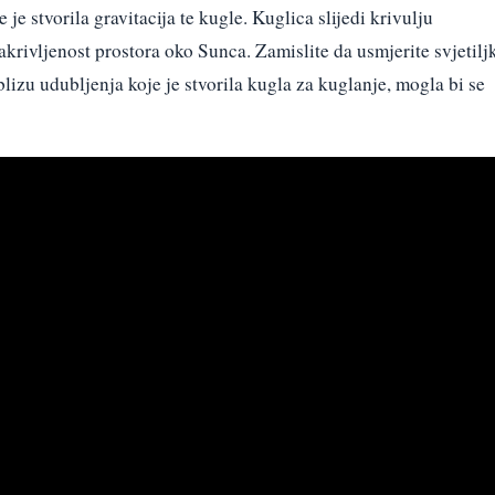
je stvorila gravitacija te kugle. Kuglica slijedi krivulju
zakrivljenost prostora oko Sunca. Zamislite da usmjerite svjetilj
lizu udubljenja koje je stvorila kugla za kuglanje, mogla bi se