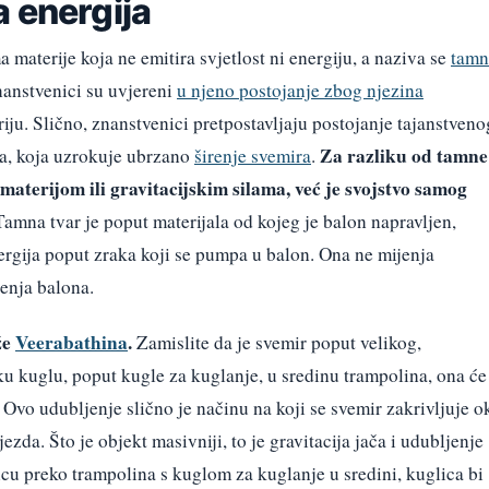
 energija
 materije koja ne emitira svjetlost ni energiju, a naziva se
tamn
nanstvenici su uvjereni
u njeno postojanje zbog njezina
iju. Slično, znanstvenici pretpostavljaju postojanje tajanstveno
Za razliku od tamne
ja, koja uzrokuje ubrzano
širenje svemira
.
 materijom ili gravitacijskim silama, već je svojstvo samog
amna tvar je poput materijala od kojeg je balon napravljen,
ergija poput zraka koji se pumpa u balon. Ona ne mijenja
renja balona.
že
Veerabathina
.
Zamislite da je svemir poput velikog,
šku kuglu, poput kugle za kuglanje, u sredinu trampolina, ona će
 Ovo udubljenje slično je načinu na koji se svemir zakrivljuje o
ezda. Što je objekt masivniji, to je gravitacija jača i udubljenje
cu preko trampolina s kuglom za kuglanje u sredini, kuglica bi