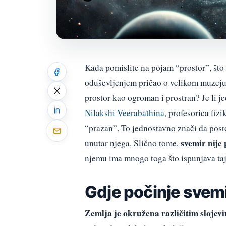
Kada pomislite na pojam “prostor”, što 
oduševljenjem pričao o velikom muzeju, s
prostor kao ogroman i prostran? Je li j
Nilakshi Veerabathina
, profesorica fiz
“prazan”. To jednostavno znači da post
svemir nije
unutar njega. Slično tome,
njemu ima mnogo toga što ispunjava taj
Gdje počinje svem
Zemlja je okružena različitim slojev