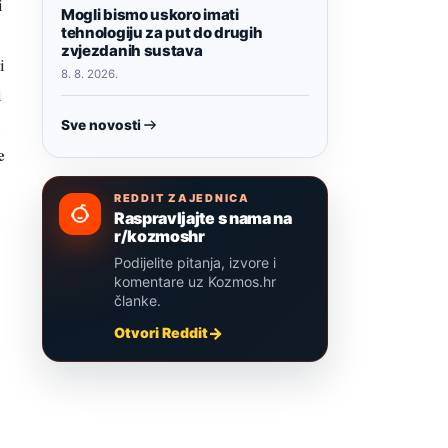
i
Mogli bismo uskoro imati
tehnologiju za put do drugih
zvjezdanih sustava
i
8. 8. 2026.
i
u
Sve novosti
e
REDDIT ZAJEDNICA
Raspravljajte s nama na
r/kozmoshr
Podijelite pitanja, izvore i
komentare uz Kozmos.hr
članke.
Otvori Reddit