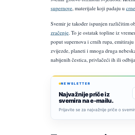
supernove
, materijale koji padaju u
crne
Svemir je također ispunjen različitim 
zračenje
. To je ostatak topline iz vre
poput supernova i crnih rupa, emitiraju
zvijezde, planeti i mnoga druga nebeska 
nabijenih čestica, privlačeći ih ili odbi
NEWSLETTER
Najvažnije priče iz
svemira na e-mailu.
Prijavite se za najvažnije priče o svemiru