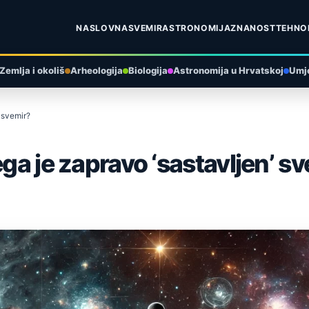
NASLOVNA
SVEMIR
ASTRONOMIJA
ZNANOST
TEHNO
Zemlja i okoliš
Arheologija
Biologija
Astronomija u Hrvatskoj
Umje
’ svemir?
ega je zapravo ‘sastavljen’ s