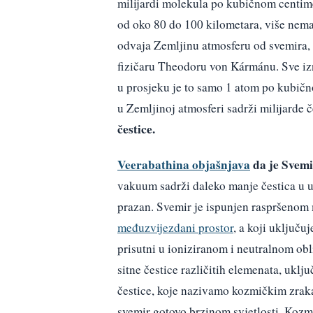
milijardi molekula po kubičnom centimet
od oko 80 do 100 kilometara, više nema 
odvaja Zemljinu atmosferu od svemira,
fizičaru Theodoru von Kármánu. Sve izna
u prosjeku je to samo 1 atom po kubičn
u Zemljinoj atmosferi sadrži milijarde č
čestice.
Veerabathina objašnjava
da je Svemi
vakuum sadrži daleko manje čestica u 
prazan. Svemir je ispunjen raspršenom
međuzvijezdani prostor
, a koji uključu
prisutni u ioniziranom i neutralnom ob
sitne čestice različitih elemenata, uklj
čestice, koje nazivamo kozmičkim zraka
svemir gotovo brzinom svjetlosti. Kozmi