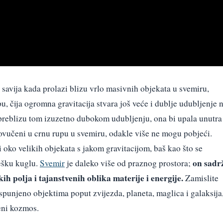
t savija kada prolazi blizu vrlo masivnih objekata u svemiru,
u, čija ogromna gravitacija stvara još veće i dublje udubljenje 
 preblizu tom izuzetno dubokom udubljenju, ona bi upala unutra 
povučeni u crnu rupu u svemiru, odakle više ne mogu pobjeći.
ti oko velikih objekata s jakom gravitacijom, baš kao što se
on sadr
tešku kuglu.
Svemir
je daleko više od praznog prostora;
h polja i tajanstvenih oblika materije i energije.
Zamislite
spunjeno objektima poput zvijezda, planeta, maglica i galaksija
ženi kozmos.