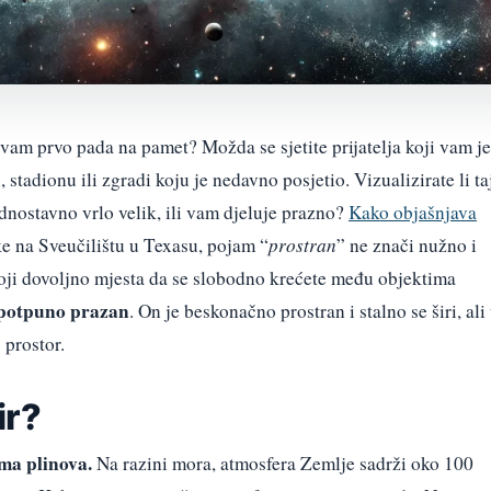
vam prvo pada na pamet? Možda se sjetite prijatelja koji vam je
tadionu ili zgradi koju je nedavno posjetio. Vizualizirate li ta
ednostavno vrlo velik, ili vam djeluje prazno?
Kako objašnjava
ike na Sveučilištu u Texasu, pojam “
prostran
” ne znači nužno i
oji dovoljno mjesta da se slobodno krećete među objektima
 potpuno prazan
. On je beskonačno prostran i stalno se širi, ali
 prostor.
ir?
ima plinova.
Na razini mora, atmosfera Zemlje sadrži oko 100