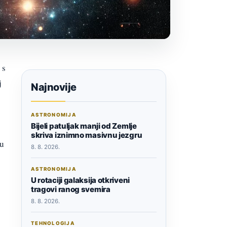
 s
j
Najnovije
ASTRONOMIJA
Bijeli patuljak manji od Zemlje
skriva iznimno masivnu jezgru
 u
8. 8. 2026.
ASTRONOMIJA
U rotaciji galaksija otkriveni
tragovi ranog svemira
8. 8. 2026.
TEHNOLOGIJA