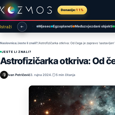
Preskoči na sadržaj
Donacije:
11%
Istraži
Mjesec
Egzoplaneti
Međuzvjezdani objekti
Naslovnica
Jeste li znali?
Astrofizičarka otkriva: Od čega je zapravo ‘sastavljen
JESTE LI ZNALI?
Astrofizičarka otkriva: Od č
Ivan Petričević
3. rujna 2024.
5 min čitanja