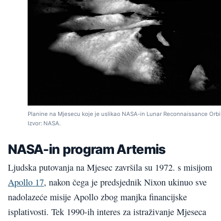
Planine na Mjesecu koje je uslikao NASA-in Lunar Reconnaissance Orbit
Izvor: NASA.
NASA-in program Artemis
Ljudska putovanja na Mjesec završila su 1972. s misijom
Apollo 17
, nakon čega je predsjednik Nixon ukinuo sve
nadolazeće misije Apollo zbog manjka financijske
isplativosti. Tek 1990-ih interes za istraživanje Mjeseca