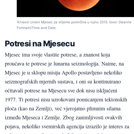
‘Krvavo’ crveni Mjesec za vrijeme pomrčine u rujnu 2015. Izvor: Deanne
Fortnam/Time and Date.
Potresi na Mjesecu
Mjesec ima svoje vlastite potrese, a znanost koja
proučava te potrese je lunarna seizmologija. Naime, na
Mjesec je u sklopu misija Apollo postavljeno nekoliko
seizmografskih mjernih sustava, i oni su kontinuirano
očitavali potrese na Mjesecu sve dok nisu isključeni
1977. Ti potresi nisu uzrokovani pomicanjem tektonskih
ploča (kao na Zemlji), već vjerojatno plimnim silama
između Mjeseca i Zemlje. Zbog zanimljivosti ovakvih
pojava, nekoliko svemirskih agencija izrazilo je interes za