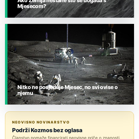
Ako Zemlja nestane što se događa s
Mjesecom?
JESTE LI ZNALI?
Nitko ne posjeduje Mjesec, no svi ovise o
njemu
JESTE LI ZNALI?
NEOVISNO NOVINARSTVO
Podrži Kozmos bez oglasa
Članstvo pomaže financirati neovisne priče o znanosti,