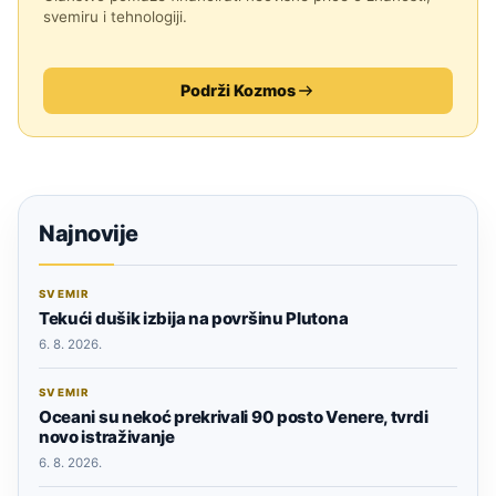
svemiru i tehnologiji.
Podrži Kozmos
Najnovije
SVEMIR
Tekući dušik izbija na površinu Plutona
6. 8. 2026.
SVEMIR
Oceani su nekoć prekrivali 90 posto Venere, tvrdi
novo istraživanje
6. 8. 2026.