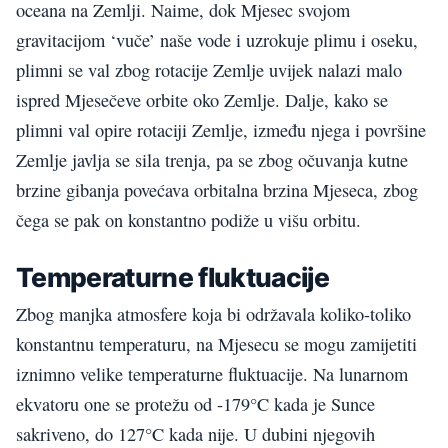
oceana na Zemlji. Naime, dok Mjesec svojom
gravitacijom ‘vuče’ naše vode i uzrokuje plimu i oseku,
plimni se val zbog rotacije Zemlje uvijek nalazi malo
ispred Mjesečeve orbite oko Zemlje. Dalje, kako se
plimni val opire rotaciji Zemlje, između njega i površine
Zemlje javlja se sila trenja, pa se zbog očuvanja kutne
brzine gibanja povećava orbitalna brzina Mjeseca, zbog
čega se pak on konstantno podiže u višu orbitu.
Temperaturne fluktuacije
Zbog manjka atmosfere koja bi održavala koliko-toliko
konstantnu temperaturu, na Mjesecu se mogu zamijetiti
iznimno velike temperaturne fluktuacije. Na lunarnom
ekvatoru one se protežu od -179°C kada je Sunce
sakriveno, do 127°C kada nije. U dubini njegovih