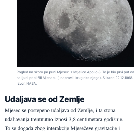
Pogled na skoro pa puni Mjesec iz letjelice Apollo 8. To je bio prvi put d
se ljudi približili Mjesecu (i napravili krug oko njega). Slikano 22.12.1968.
Izvor: NASA.
Udaljava se od Zemlje
Mjesec se postepeno udaljava od Zemlje, i ta stopa
udaljavanja trentnutno iznosi 3,8 centimetara godišnje.
To se događa zbog interakcije Mjesečeve gravitacije i