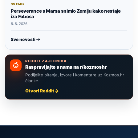
SVEMIR
Perseverance s Marsa snimio Zemlju kako nestaje
iza Fobosa
6. 8. 2026.
Sve novosti
REDDIT ZAJEDNICA
Raspravljajte s nama na r/kozmoshr
Podijelite pitanja, izvore i komentare uz Kozmos.hr
članke.
Otvori Reddit