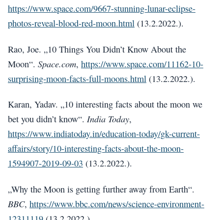
https://www.space.com/9667-stunning-lunar-eclipse-
photos-reveal-blood-red-moon.html
(13.2.2022.).
Rao, Joe. „10 Things You Didn’t Know About the
Space.com
Moon“.
,
https://www.space.com/11162-10-
surprising-moon-facts-full-moons.html
(13.2.2022.).
Karan, Yadav. „10 interesting facts about the moon we
India Today
bet you didn’t know“.
,
https://www.indiatoday.in/education-today/gk-current-
affairs/story/10-interesting-facts-about-the-moon-
1594907-2019-09-03
(13.2.2022.).
„Why the Moon is getting further away from Earth“.
BBC
,
https://www.bbc.com/news/science-environment-
12311119
(13.2.2022.).