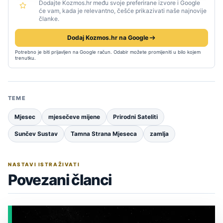
Dodajte Kozmos.hr među svoje preferirane izvore i Google
će vam, kada je relevantno, češće prikazivati naše najnovije
članke.
Dodaj Kozmos.hr na Google
Potrebno je biti prijavljen na Google račun. Odabir možete promijeniti u bilo kojem
trenutku.
TEME
Mjesec
mjesečeve mijene
Prirodni Sateliti
Sunčev Sustav
Tamna Strana Mjeseca
zamlja
NASTAVI ISTRAŽIVATI
Povezani članci