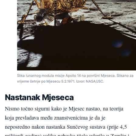
Slika lunarnog modula misije Apollo 14 na površini Mjeseca. Slikano za
vrijeme šetnje po Mjesecu 5.2.1971. Izvor: NASA/JSC.
Nastanak Mjeseca
Nismo točno sigurni kako je Mjesec nastao, na teorija
koja prevladava među znanstvenicima je da je
neposredno nakon nastanka Sunčevog sustava (prije 4,5
milijardi godina) veliko nebesko tijelo udarilo u Zemlju i