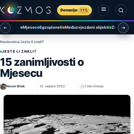
Preskoči na sadržaj
Donacije:
11%
Otvori izbornik
Otvori pretragu
Mjesec
Egzoplaneti
Međuzvjezdani objekti
Zemlja i ok
Naslovnica
Jeste li znali?
JESTE LI ZNALI?
15 zanimljivosti o
Mjesecu
Neven Brlek
15. veljače 2022.
7 min čitanja