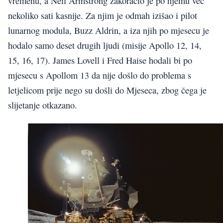
vremenu, a Neil Armstrong zakoračio je po njemu već
nekoliko sati kasnije. Za njim je odmah izišao i pilot
lunarnog modula, Buzz Aldrin, a iza njih po mjesecu je
hodalo samo deset drugih ljudi (misije Apollo 12, 14,
15, 16, 17). James Lovell i Fred Haise hodali bi po
mjesecu s Apollom 13 da nije došlo do problema s
letjelicom prije nego su došli do Mjeseca, zbog čega je
slijetanje otkazano.