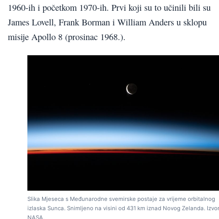
1960-ih i početkom 1970-ih. Prvi koji su to učinili bili su
James Lovell, Frank Borman i William Anders u sklopu
misije Apollo 8 (prosinac 1968.).
Slika Mjeseca s Međunarodne svemirske postaje za vrijeme orbitalnog
izlaska Sunca. Snimljeno na visini od 431 km iznad Novog Zelanda. Izvor
NASA.