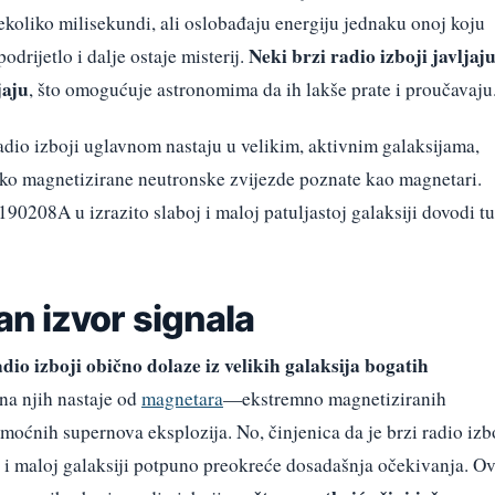
nekoliko milisekundi, ali oslobađaju energiju jednaku onoj koju
Neki brzi radio izboji javljaj
drijetlo i dalje ostaje misterij.
jaju
, što omogućuje astronomima da ih lakše prate i proučavaju
adio izboji uglavnom nastaju u velikim, aktivnim galaksijama,
oko magnetizirane neutronske zvijezde poznate kao magnetari.
90208A u izrazito slaboj i maloj patuljastoj galaksiji dovodi tu
n izvor signala
dio izboji obično dolaze iz velikih galaksija bogatih
ina njih nastaje od
magnetara
—ekstremno magnetiziranih
moćnih supernova eksplozija. No, činjenica da je brzi radio izb
i maloj galaksiji potpuno preokreće dosadašnja očekivanja. O