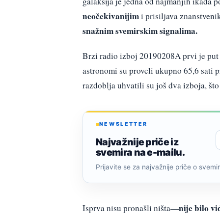
galaksija je jedna od najmanjih ikada 
neočekivanijim
i prisiljava znanstveni
snažnim svemirskim signalima.
Brzi radio izboj 20190208A prvi je put 
astronomi su proveli ukupno 65,6 sati 
razdoblja uhvatili su još dva izboja, š
NEWSLETTER
Najvažnije priče iz
svemira na e-mailu.
Prijavite se za najvažnije priče o svemiru
nije bilo vi
Isprva nisu pronašli ništa—