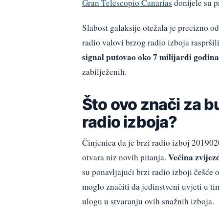
Gran Telescopio Canarias
donijele su p
Slabost galaksije otežala je precizno od
radio valovi brzog radio izboja rasprši
signal putovao oko 7 milijardi godina
zabilježenih.
Što ovo znači za b
radio izboja?
Činjenica da je brzi radio izboj 201902
Većina zvijez
otvara niz novih pitanja.
su ponavljajući brzi radio izboji češće
moglo značiti da jedinstveni uvjeti u 
ulogu u stvaranju ovih snažnih izboja.