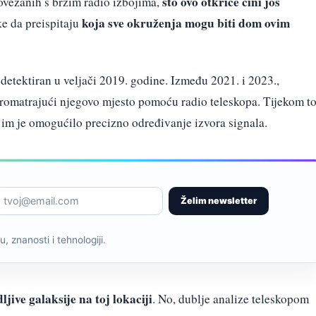
što ovo otkriće čini još
povezanih s brzim radio izbojima,
koja sve okruženja mogu biti dom ovim
ke da preispitaju
detektiran u veljači 2019. godine. Između 2021. i 2023.,
promatrajući njegovo mjesto pomoću radio teleskopa. Tijekom t
to im je omogućilo precizno određivanje izvora signala.
Želim newsletter
, znanosti i tehnologiji.
dljive galaksije na toj lokaciji
. No, dublje analize teleskopom