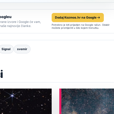
oogleu
Dodaj Kozmos.hr na Google
rane izvore i Google će vam,
Potrebno je biti prijavljen na Google račun. Odabir
 naše najnovije članke.
možete promijeniti u bilo kojem trenutku.
Signal
svemir
i