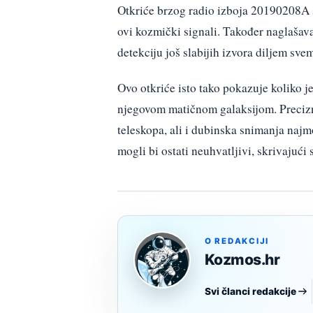
Otkriće brzog radio izboja 20190208A s
ovi kozmički signali. Također naglašav
detekciju još slabijih izvora diljem svem
Ovo otkriće isto tako pokazuje koliko j
njegovom matičnom galaksijom. Precizno
teleskopa, ali i dubinska snimanja najm
mogli bi ostati neuhvatljivi, skrivajući 
O REDAKCIJI
Kozmos.hr
Svi članci redakcije