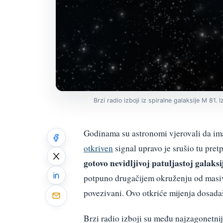
Brzi radio izboji iz spiralne galaksije M 81.
Godinama su astronomi vjerovali da imaj
otkriven
signal upravo je srušio tu pret
gotovo nevidljivoj patuljastoj galaks
potpuno drugačijem okruženju od masivn
povezivani. Ovo otkriće mijenja dosada
Brzi radio izboji su među najzagonetn