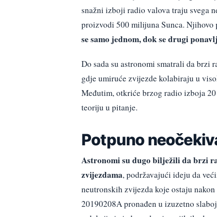
snažni izboji radio valova traju svega 
proizvodi 500 milijuna Sunca. Njihovo po
se samo jednom, dok se drugi ponavl
Do sada su astronomi smatrali da brzi r
gdje umiruće zvijezde kolabiraju u vis
Međutim, otkriće brzog radio izboja 201
teoriju u pitanje.
Potpuno neočekiva
Astronomi su dugo bilježili da brzi ra
zvijezdama
, podržavajući ideju da već
neutronskih zvijezda koje ostaju nakon 
20190208A pronađen u izuzetno slaboj 