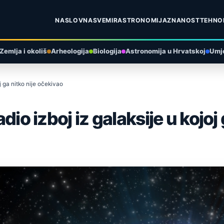
NASLOVNA
SVEMIR
ASTRONOMIJA
ZNANOST
TEHNO
Zemlja i okoliš
Arheologija
Biologija
Astronomija u Hrvatskoj
Umje
oj ga nitko nije očekivao
adio izboj iz galaksije u kojoj