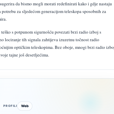
ugerira da bismo mogli morati redefinirati kako i gdje nastaju
a potrebu za sljedećom generacijom teleskopa sposobnih za
ira.
e teško s potpunom sigurnošću povezati brzi radio izboj s
 lociranje tih signala zahtijeva izuzetnu točnost radio
oćnijim optičkim teleskopima. Bez oboje, mnogi brzi radio izbo
svoje tajne još desetljećima.
Web
PROFILI