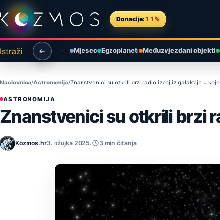
Preskoči na sadržaj
Donacije:
11%
Istraži
Mjesec
Egzoplaneti
Međuzvjezdani objekti
Naslovnica
Astronomija
Znanstvenici su otkrili brzi radio izboj iz galaksije u koj
ASTRONOMIJA
Znanstvenici su otkrili brzi r
Kozmos.hr
3. ožujka 2025.
3 min čitanja