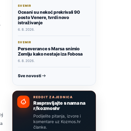
SVEMIR
Oceani su nekoć prekrivali 90
u
posto Venere, tvrdi novo
istraživanje
.
6. 8. 2026.
SVEMIR
Perseverance s Marsa snimio
Zemlju kako nestaje iza Fobosa
6. 8. 2026.
Sve novosti
REDDIT ZAJEDNICA
Raspravljajte s nama na
r/kozmoshr
oj
Podijelite pitanja, izvore i
komentare uz Kozmos.hr
va
članke.