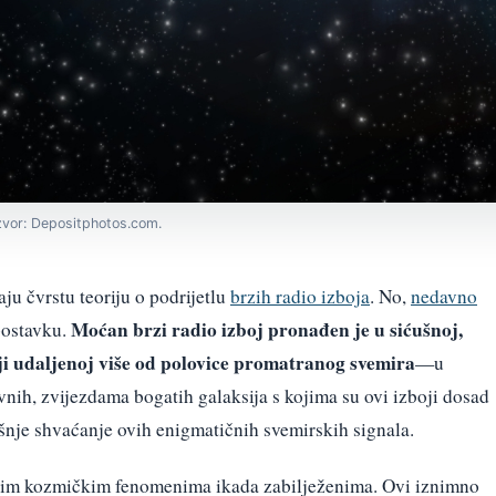
 Izvor: Depositphotos.com.
u čvrstu teoriju o podrijetlu
brzih radio izboja
. No,
nedavno
Moćan brzi radio izboj pronađen je u sićušnoj,
postavku.
iji udaljenoj više od polovice promatranog svemira
—u
ih, zvijezdama bogatih galaksija s kojima su ovi izboji dosad
šnje shvaćanje ovih enigmatičnih svemirskih signala.
ijim kozmičkim fenomenima ikada zabilježenima. Ovi iznimno