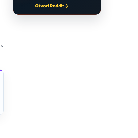
Otvori Reddit
og