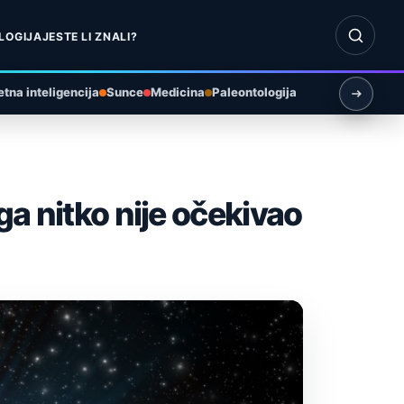
Otvori pr
LOGIJA
JESTE LI ZNALI?
tna inteligencija
Sunce
Medicina
Paleontologija
 ga nitko nije očekivao