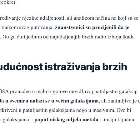
reokret.
ređivanje njezine udaljenosti, ali analizom načina na koji su se
znanstvenici su procijenili da je
li tijekom svog putovanja,
, što ga čini jednim od najudaljenijih brzih radio izboja ikada
udućnost istraživanja brzih
08A pronađen u maloj i gotovo nevidljivoj patuljastoj galaksiji
da u svemiru nalazi se u većim galaksijama
, ali zanimljivo je 
 otkriveni u patuljastim galaksijama nego u masivnim. Ovo bi
poput niskog udjela metala
tim galaksijama—
—imaju ključnu