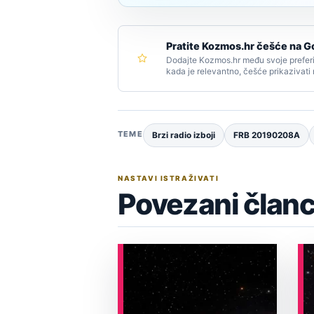
Pratite Kozmos.hr češće na G
Dodajte Kozmos.hr među svoje preferi
kada je relevantno, češće prikazivati
TEME
Brzi radio izboji
FRB 20190208A
NASTAVI ISTRAŽIVATI
Povezani članc